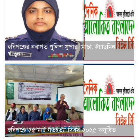
হবিগঞ্জের নবাগত পুলিশ সুপার মোছা. ইয়াছমিন
খাতুন।
হবিগঞ্জে ২৫ মার্চ গতহত্যা দিবস ২০২৫ অনুষ্ঠিত