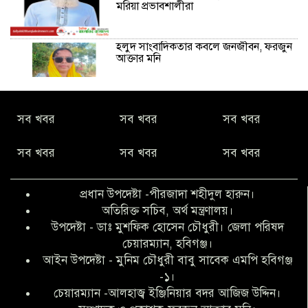
মরিয়া প্রভাবশালীরা
হলুদ সাংবাদিকতার কবলে জনজীবন, ফরজুন
আক্তার মনি
নীরবে সমাজ বদলের স্বপ্ন বুনছেন সিমি
সব খবর
সব খবর
সব খবর
কিবরিয়া
সব খবর
সব খবর
সব খবর
অনিয়ম ও জালিয়াতির আশ্রয় নিয়ে মেয়েকে
বৃত্তি পরীক্ষার সুযোগ করে দিলেন প্রধান শিক্ষক
প্রধান উপদেষ্টা -পীরজাদা শহীদুল হারুন।
ফারুক মাস্টার
অতিরিক্ত সচিব, অর্থ মন্ত্রণালয়।
উপদেষ্টা - ডাঃ মুশফিক হোসেন চৌধুরী। জেলা পরিষদ
আব্দুল হক তালুকদার ফাউন্ডেশন মানবতার
চেয়ারম্যান, হবিগঞ্জ।
শিকড় ছুঁই ছুঁই,ফরজুন আক্তার মনি
আইন উপদেষ্টা - মুনিম চৌধুরী বাবু সাবেক এমপি হবিগঞ্জ
-১।
চেয়ারম্যান -আলহাজ্ব ইঞ্জিনিয়ার বদর আজিজ উদ্দিন।
সিলেট রেঞ্জের শ্রেষ্ঠ ওসি নির্বাচিত হলেন