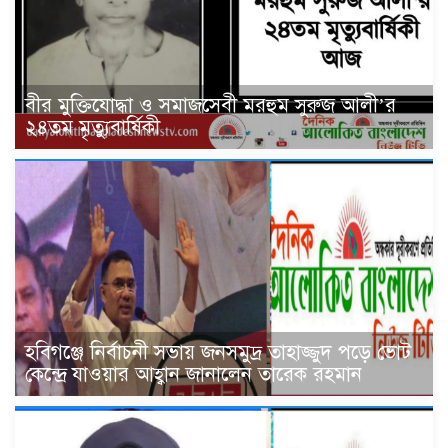
বীর মুক্তিযোদ্ধা ও সমাজসেবী মরহুম সুরুজ আলী’র
২৪তম মৃত্যুবার্ষিকী
হবিগঞ্জে নির্বাচনী সভায় জনসমুদ্র তাহাজ্জুদ পড়ে ভোট
কেন্দ্রে যাওয়ার আহ্বান জানালেন তারেক রহমান