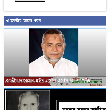
এ জাতীয় আরো খবর...
জাতীয় সংসদের হুইপ হলেন এমপি জি কে গউছ