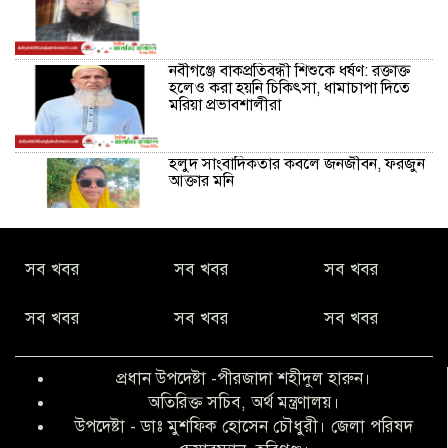
নবীগঞ্জে বাকপ্রতিবন্ধী শিশুকে ধর্ষণ: রক্তাক্ত
হলেও করা হয়নি চিকিৎসা, ধামাচাপা দিতে
মরিয়া প্রভাবশালীরা
হলুদ সাংবাদিকতার কবলে জনজীবন, ফরজুন
আক্তার মনি
নীরবে সমাজ বদলের স্বপ্ন বুনছেন সিমি
সব খবর
সব খবর
সব খবর
কিবরিয়া
সব খবর
সব খবর
সব খবর
অনিয়ম ও জালিয়াতির আশ্রয় নিয়ে মেয়েকে
বৃত্তি পরীক্ষার সুযোগ করে দিলেন প্রধান শিক্ষক
প্রধান উপদেষ্টা -পীরজাদা শহীদুল হারুন।
ফারুক মাস্টার
অতিরিক্ত সচিব, অর্থ মন্ত্রণালয়।
উপদেষ্টা - ডাঃ মুশফিক হোসেন চৌধুরী। জেলা পরিষদ
আব্দুল হক তালুকদার ফাউন্ডেশন মানবতার