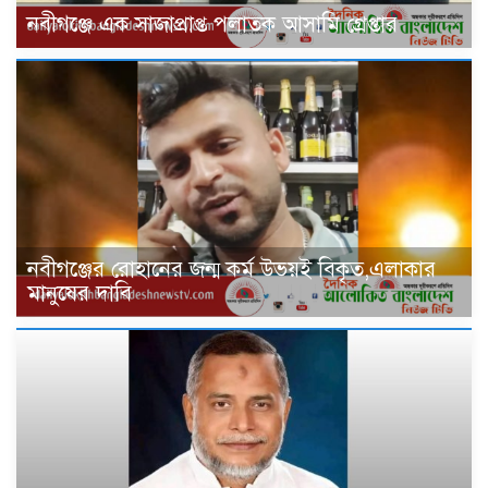
‎নবীগঞ্জে এক সাজাপ্রাপ্ত পলাতক আসামি গ্রেপ্তার
নবীগঞ্জের রোহানের জন্ম কর্ম উভয়ই বিকৃত,এলাকার
মানুষের দাবি