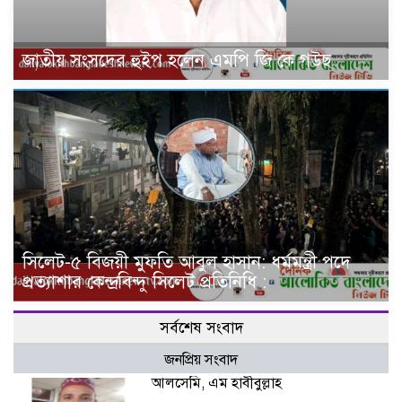
জাতীয় সংসদের হুইপ হলেন এমপি জি কে গউছ
সিলেট-৫ বিজয়ী মুফতি আবুল হাসান: ধর্মমন্ত্রী পদে
প্রত্যাশার কেন্দ্রবিন্দু সিলেট প্রতিনিধি :
সর্বশেষ সংবাদ
জনপ্রিয় সংবাদ
আলসেমি, এম হাবীবুল্লাহ