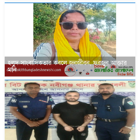
হলুদ সাংবাদিকতার কবলে জনজীবন, ফরজুন আক্তার
মনি