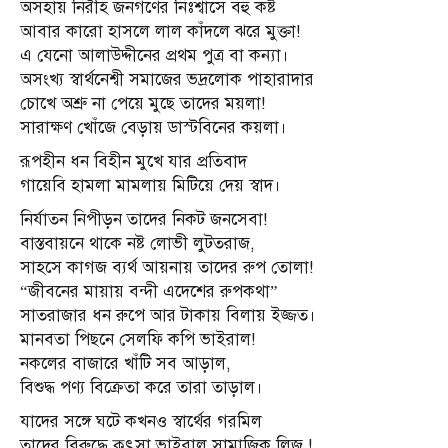
অসহায় নিরীহ জনগণের নিঃশ্বাসে বহু কষ্ট
আবার কারো হাসলে লাল কাঁদলে ঝরে মুক্তা!
এ যেনো আলাউদ্দীনের প্রথম পুত্র বা কন্যা।
অসংখ্য স্বার্থনেশ্বী সমাজের ভদ্রলোক পাহারাদার
চোখে অশ্রু না পেয়ে মুছে তাদের ময়লা!
সারাক্ষণ খোঁজে বেড়ায় ডাস্টবিনের কয়লা।
রূপহীন ধন বিহীন মুখে যার প্রতিবাদ
গায়েবি হামলা মামলায় মিটিয়ে দেয় স্বাদ।
নির্যাতন নিপীড়ন তাদের নিকট জনসেবা!
বাস্তবায়নে থাকে নষ্ট লোভী লুটতরাজ,
সাহসে কাগজ ব্যর্থ আয়নায় তাদের রুপ তোলা!
“জীবনের মায়ায় বন্দী এদেশের রুপকথা”
সাতরাজার ধন রুপে আর টাকায় বিলায় ইজ্জত।
মানবতা পিছনে সেলফি কপি ভাইরাল!
নকলের বাজারে খাঁটি সব আড়াল,
বিশুদ্ধ পণ্য বিক্রেতা করে তারা তাড়াল।
যাদের সঙ্গে ঘটে কখনও স্বার্থের গরমিল
তাদের বিরুদ্ধে কুৎসা ভাইরাল সামাজিক লিজ !