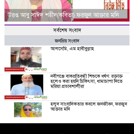
উত্তপ্ত আবু সাঈদ শহীদ(কবিতা) ফরজুন আক্তার মনি
সর্বশেষ সংবাদ
জনপ্রিয় সংবাদ
আলসেমি, এম হাবীবুল্লাহ
নবীগঞ্জে বাকপ্রতিবন্ধী শিশুকে ধর্ষণ: রক্তাক্ত
হলেও করা হয়নি চিকিৎসা, ধামাচাপা দিতে
মরিয়া প্রভাবশালীরা
হলুদ সাংবাদিকতার কবলে জনজীবন, ফরজুন
আক্তার মনি
নীরবে সমাজ বদলের স্বপ্ন বুনছেন সিমি