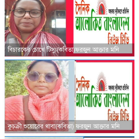
বিচারকের চোখে টিস্যু(কবিতা)ফরজুন আক্তার মনি
কুচক্রী শুয়োরের থাবা(কবিতা) ফরজুন আক্তার মনি