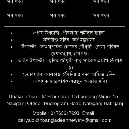
সব খবর
সব খবর
সব খবর
কিবরিয়া
সব খবর
সব খবর
সব খবর
অনিয়ম ও জালিয়াতির আশ্রয় নিয়ে মেয়েকে
বৃত্তি পরীক্ষার সুযোগ করে দিলেন প্রধান শিক্ষক
প্রধান উপদেষ্টা -পীরজাদা শহীদুল হারুন।
ফারুক মাস্টার
অতিরিক্ত সচিব, অর্থ মন্ত্রণালয়।
উপদেষ্টা - ডাঃ মুশফিক হোসেন চৌধুরী। জেলা পরিষদ
আব্দুল হক তালুকদার ফাউন্ডেশন মানবতার
চেয়ারম্যান, হবিগঞ্জ।
শিকড় ছুঁই ছুঁই,ফরজুন আক্তার মনি
আইন উপদেষ্টা - মুনিম চৌধুরী বাবু সাবেক এমপি হবিগঞ্জ
-১।
চেয়ারম্যান -আলহাজ্ব ইঞ্জিনিয়ার বদর আজিজ উদ্দিন।
সিলেট রেঞ্জের শ্রেষ্ঠ ওসি নির্বাচিত হলেন
সম্পাদক ও প্রকাশক-ফরজুন আক্তার মনি।
নবীগঞ্জ থানার ওসি মোনায়েম
Dhaka office - 6/ H hundred flat building Mirpur 15
Nabiganj Office -Rudrogram Road Nabiganj,Habiganj
‎নবীগঞ্জে এক সাজাপ্রাপ্ত পলাতক আসামি
গ্রেপ্তার
Mobile : 01763617993, Email :
dailyalokithbangladeshnewstv@gmail.com