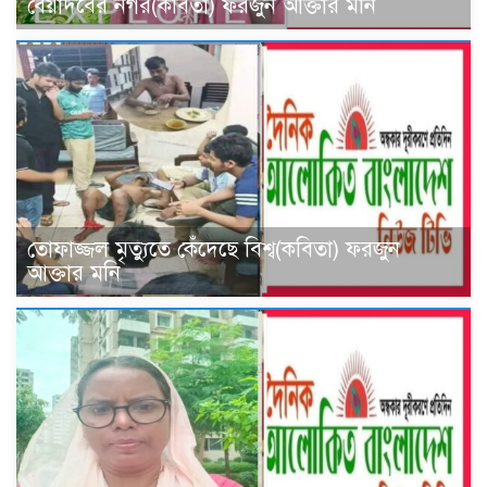
বেয়াদবের নগর(কবিতা) ফরজুন আক্তার মনি
তোফাজ্জল মৃত্যুতে কেঁদেছে বিশ্ব(কবিতা) ফরজুন
আক্তার মনি