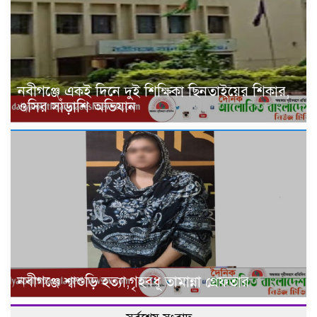
নবীগঞ্জে একই দিনে দুই শিক্ষিকা ছিনতাইয়ের শিকার,
ওসির সাঁড়াশি অভিযান
নবীগঞ্জে শ্বাশুড়ি হত্যা,গৃহবধূ তামান্না গ্রেফতার