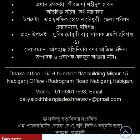
বৃত্তি পরীক্ষার সুযোগ করে দিলেন প্রধান শিক্ষক
প্রধান উপদেষ্টা -পীরজাদা শহীদুল হারুন।
ফারুক মাস্টার
অতিরিক্ত সচিব, অর্থ মন্ত্রণালয়।
উপদেষ্টা - ডাঃ মুশফিক হোসেন চৌধুরী। জেলা পরিষদ
আব্দুল হক তালুকদার ফাউন্ডেশন মানবতার
চেয়ারম্যান, হবিগঞ্জ।
শিকড় ছুঁই ছুঁই,ফরজুন আক্তার মনি
আইন উপদেষ্টা - মুনিম চৌধুরী বাবু সাবেক এমপি হবিগঞ্জ
-১।
চেয়ারম্যান -আলহাজ্ব ইঞ্জিনিয়ার বদর আজিজ উদ্দিন।
সিলেট রেঞ্জের শ্রেষ্ঠ ওসি নির্বাচিত হলেন
সম্পাদক ও প্রকাশক-ফরজুন আক্তার মনি।
নবীগঞ্জ থানার ওসি মোনায়েম
Dhaka office - 6/ H hundred flat building Mirpur 15
Nabiganj Office -Rudrogram Road Nabiganj,Habiganj
‎নবীগঞ্জে এক সাজাপ্রাপ্ত পলাতক আসামি
গ্রেপ্তার
Mobile : 01763617993, Email :
dailyalokithbangladeshnewstv@gmail.com
নবীগঞ্জ থানা পুলিশের তাৎক্ষণিক অভিযানে
শিশু ধর্ষণের অভিযোগে অভিযুক্ত গ্রেফতার ১
© সর্বস্বত্ব স্বত্বাধিকার সংরক্ষিত
এই ওয়েবসাইটের কোনো লেখা, ছবি, ভিডিও অনুমতি ছাড়া
ব্যবহার বেআইনি
নবীগঞ্জে দুই শিক্ষিকা ছিনতাইয়ের
শিরোনাম :