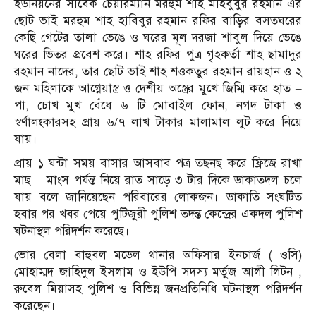
ইউনিয়নের সাবেক চেয়ারম্যান মরহুম শাহ মাহবুবুর রহমান এর
ছোট ভাই মরহুম শাহ হাবিবুর রহমান রফির বাড়ির বসতঘরের
কেছি গেটের তালা ভেঙে ও ঘরের মূল দরজা শাবুল দিয়ে ভেঙে
ঘরের ভিতর প্রবেশ করে। শাহ রফির পুত্র গৃহকর্তা শাহ ছামাদুর
রহমান নাদের, তার ছোট ভাই শাহ শওকতুর রহমান রায়হান ও ২
জন মহিলাকে আগ্নেয়াস্ত্র ও দেশীয় অস্ত্রের মুখে জিম্মি করে হাত –
পা, চোখ মুখ বেঁধে ৬ টি মোবাইল ফোন, নগদ টাকা ও
স্বর্ণালংকারসহ প্রায় ৬/৭ লাখ টাকার মালামাল লুট করে নিয়ে
যায়।
প্রায় ১ ঘন্টা সময় বাসার আসবাব পত্র তছনছ করে ফ্রিজে রাখা
মাছ – মাংস পর্যন্ত নিয়ে রাত সাড়ে ৩ টার দিকে ডাকাতদল চলে
যায় বলে জানিয়েছেন পরিবারের লোকজন। ডাকাতি সংঘটিত
হবার পর খবর পেয়ে পুটিজুরী পুলিশ তদন্ত কেন্দ্রের একদল পুলিশ
ঘটনাস্থল পরিদর্শন করেছে।
ভোর বেলা বাহুবল মডেল থানার অফিসার ইনচার্জ ( ওসি)
মোহাম্মদ জাহিদুল ইসলাম ও ইউপি সদস্য মর্তুজ আলী লিটন ,
রুবেল মিয়াসহ পুলিশ ও বিভিন্ন জনপ্রতিনিধি ঘটনাস্থল পরিদর্শন
করেছেন।