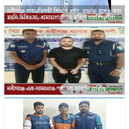
নবীগঞ্জে বাকপ্রতিবন্ধী শিশুকে ধর্ষণ: রক্তাক্ত হলেও করা
হয়নি চিকিৎসা, ধামাচাপা দিতে মরিয়া প্রভাবশালীরা
‎নবীগঞ্জে এক সাজাপ্রাপ্ত পলাতক আসামি গ্রেপ্তার