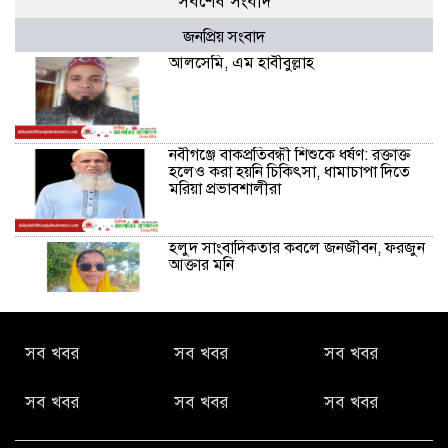
সর্বশেষ সংবাদ
জনপ্রিয় সংবাদ
আলসেমি, এম হাবীবুল্লাহ
নবীগঞ্জে বাকপ্রতিবন্ধী শিশুকে ধর্ষণ: রক্তাক্ত
হলেও করা হয়নি চিকিৎসা, ধামাচাপা দিতে
মরিয়া প্রভাবশালীরা
হলুদ সাংবাদিকতার কবলে জনজীবন, ফরজুন
আক্তার মনি
নীরবে সমাজ বদলের স্বপ্ন বুনছেন সিমি
সব খবর
সব খবর
সব খবর
কিবরিয়া
সব খবর
সব খবর
সব খবর
অনিয়ম ও জালিয়াতির আশ্রয় নিয়ে মেয়েকে