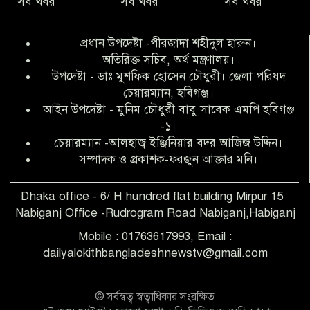
সব খবর
সব খবর
সব খবর
অনিয়ম ও জালিয়াতির আশ্রয় নিয়ে মেয়েকে
বৃত্তি পরীক্ষার সুযোগ করে দিলেন প্রধান শিক্ষক
প্রধান উপদেষ্টা -পীরজাদা শহীদুল হারুন।
ফারুক মাস্টার
অতিরিক্ত সচিব, অর্থ মন্ত্রণালয়।
উপদেষ্টা - ডাঃ মুশফিক হোসেন চৌধুরী। জেলা পরিষদ
আব্দুল হক তালুকদার ফাউন্ডেশন মানবতার
চেয়ারম্যান, হবিগঞ্জ।
শিকড় ছুঁই ছুঁই,ফরজুন আক্তার মনি
আইন উপদেষ্টা - মুনিম চৌধুরী বাবু সাবেক এমপি হবিগঞ্জ
-১।
চেয়ারম্যান -আলহাজ্ব ইঞ্জিনিয়ার বদর আজিজ উদ্দিন।
সিলেট রেঞ্জের শ্রেষ্ঠ ওসি নির্বাচিত হলেন
সম্পাদক ও প্রকাশক-ফরজুন আক্তার মনি।
নবীগঞ্জ থানার ওসি মোনায়েম
Dhaka office - 6/ H hundred flat building Mirpur 15
Nabiganj Office -Rudrogram Road Nabiganj,Habiganj
‎নবীগঞ্জে এক সাজাপ্রাপ্ত পলাতক আসামি
গ্রেপ্তার
Mobile : 01763617993, Email :
dailyalokithbangladeshnewstv@gmail.com
নবীগঞ্জ থানা পুলিশের তাৎক্ষণিক অভিযানে
শিশু ধর্ষণের অভিযোগে অভিযুক্ত গ্রেফতার ১
© সর্বস্বত্ব স্বত্বাধিকার সংরক্ষিত