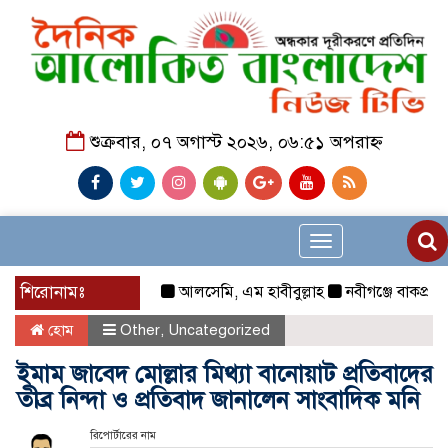
শুক্রবার, ০৭ অগাস্ট ২০২৬, ০৬:৫১ অপরাহ্ন
Toggle
navigation
শিরোনামঃ
আলসেমি, এম হাবীবুল্লাহ
নবীগঞ্জে বাকপ্রতিবন্ধী
হোম
Other
,
Uncategorized
ইমাম জাবেদ মোল্লার মিথ্যা বানোয়াট প্রতিবাদের
তীব্র নিন্দা ও প্রতিবাদ জানালেন সাংবাদিক মনি
রিপোর্টারের নাম