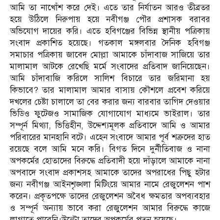
আমি তা নাখোঁশ করে দেই। এতে তার নির্যাতন আরও তীব্রতর
হয়ে উঠিলে নিরুপায় হয়ে নবীগঞ্জ পৌর প্রশাসক বরাবর
অভিযোগ দায়ের করি। এতে হবিগঞ্জের বিভিন্ন স্থানীয় পত্রিকায়
সংবাদ প্রকাশিত হয়েছে। গতকাল মঙ্গলবার দৈনিক হবিগঞ্জ
সমাচার পত্রিকায় জাবেদ মোল্লা আমাকে চাঁদাবাজ সাজিয়ে তার
মালামাল আটকে রেখেছি মর্মে সংবাদের প্রতিবাদ জানিয়েছেন।
আমি চাঁদাবাজি করিলে সালিশ বিচারে তার জরিমানা হয়
কিভাবে? তার মালামাল আমার বাসায় কৌশলে প্রবেশ করিয়ে
দখলের চেষ্টা চালালে তা বের করার জন্য বারবার তাগিদ দেওয়ার
ভিডিও ফুটেজও সামাজিক যোগাযোগ মাধ্যমে ভাইরাল। তার
সম্পূর্ন মিথ্যা, ভিত্তিহীন, উদ্দেশ্যমূলক প্রতিবাদে আমি ও আমার
পরিবারের মানহানি বটে। এহেন সংবাদে আমার পূর্ব শক্রদের হাত
রয়েছে বলে আমি মনে করি। বিগত দিনে দুর্নীতিবাজ ও নানা
অপকর্মের হোতাদের বিরুদ্ধে প্রতিবাদী হয়ে দাঁড়ালে আমাকে নানা
অপবাদে সংবাদ প্রকাশসহ আমাকে তাদের অপরাধের পিছু হটার
জন্য নবীগঞ্জ আইনশৃঙ্খলা মিটিংয়ে আমার নামে রেজুলেশন পাশ
করেন। প্রকৃতপক্ষে তাদের রেজুলেশন অবৈধ ক্ষমতার অপব্যবহার
ও সম্পূর্ন অন্যায় ভাবে করা রেজুলেশন আমার বিরুদ্ধে কাজে
লাগাতে পারেনি।উল্টো তাদের অপকর্মের পতন হয়েছে।