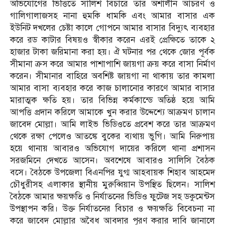
অভিযোগের ভিত্তিতে সালিশ বিচারে তার অশালীন আচরণ ও
গালিগালাজসহ নানা হুমকি ধামকি এবং আমার বাসার এক
ইউনিট দখলের চেষ্টা কালে গোপনে আমার বাসার বিদ্যুৎ ব্যবহার
করে রড কাটার বিষয়ও স্বীকার করেন এরই প্রেক্ষিতে তাকে ২
হাজার টাকা জরিমানা করা হয়। ঐ ঘটনার পর থেকে জোর পূর্বক
সীমানা ক্রস করে আমার পাশাপাশি জায়গা ক্রয় করে বাসা নির্মাণ
করেন। সীমানার বাহিরে অবশিষ্ট জায়গা না থাকায় তার কামলা
আমার বাসা ব্যবহার করে কাজ চালানোর কারণে আমার বাসার
মারাত্মক ক্ষতি হয়। তার বিভিন্ন কর্মকান্ডে অতিষ্ঠ হয়ে আমি
আপত্তি প্রদান করিলে আমাকে খুন করার উদ্দেশ্যে আক্রমণ চালান
জাবেদ মোল্লা। আমি লাইভ ভিডিওতে প্রবেশ করে তার আক্রমণ
থেকে রক্ষা পেলেও আতঙ্কে বুকের ব্যথায় ভুগি। আমি নিরুপায়
হয়ে থানায় আবারও অভিযোগ দায়ের করিলে থানা প্রশাসন
সরজমিনে দেখতে আসেন। অবশেষে আবারও সালিসি বৈঠক
বসে। বৈঠকে উপজেলা বিএনপির যুগ্ম আহবায়ক শিহাব আহমেদ
চৌধুরীসহ এলাকার স্থানীয় মুরুব্বিয়ান উপস্থিত ছিলেন। সালিশ
বৈঠকে আমার ক্ষয়ক্ষতি ও নির্যাতনের ভিডিও ফুটেজ সহ ডকুমেন্টস
উপস্থাপন করি। উক্ত নির্যাতনের বিচার ও ক্ষয়ক্ষতি বিবেচনা না
করে জাবেদ মোল্লার অবৈধ আবদার পূরণ করার দাবি জানালে