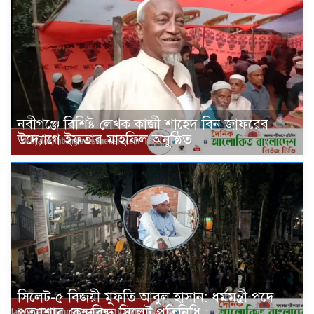
নবীগঞ্জে বিশিষ্ট লেখক কাজী শাহেদ বিন জাফরের
উদ্যোগে ইফতার মাহফিল অনুষ্ঠিত
সিলেট-৫ বিজয়ী মুফতি আবুল হাসান: ধর্মমন্ত্রী পদে
প্রত্যাশার কেন্দ্রবিন্দু সিলেট প্রতিনিধি :