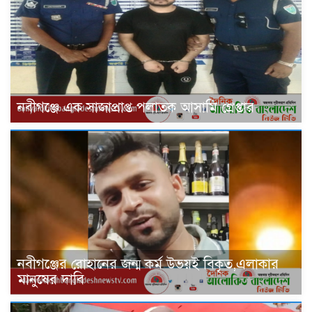
‎নবীগঞ্জে এক সাজাপ্রাপ্ত পলাতক আসামি গ্রেপ্তার
নবীগঞ্জের রোহানের জন্ম কর্ম উভয়ই বিকৃত,এলাকার
মানুষের দাবি