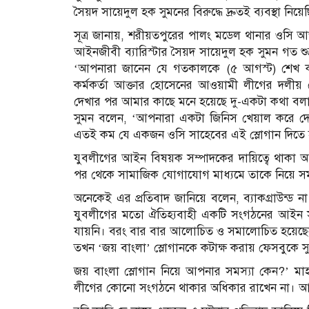
সৈয়দ সায়েদুল হক সুমনের বিরুদ্ধে দ্রুতই ব্যবস্থা নি
সূত্র জানায়, শরীয়তপুরের পালং মডেল থানার ওস
আইনজীবী ব্যারিস্টার সৈয়দ সায়েদুল হক সুমন গত 
‘আপনারা জানেন যে গতকালকে (৫ আগস্ট) শেখ কামা
কর্মকর্তা আক্তার হোসেনের আওয়ামী লীগের দলীয়
দেখার পর আমার কাছে মনে হয়েছে দু-একটা কথা বল
সুমন বলেন, ‘আপনারা একটা জিনিস খেয়াল করে দেখ
এতই কম যে একজন ওসি সাহেবের এই স্লোগান দিতে
যুবলীগের আইন বিষয়ক সম্পাদকের দায়িত্বে থাকা আই
পর থেকে সামাজিক যোগাযোগ মাধ্যমে তাকে নিয়ে 
অনেকেই এর প্রতিবাদ জানিয়ে বলেন, ব্যাকগ্রাউন্ড ন
যুবলীগের মতো ঐতিহ্যবাহী একটি সংগঠনের আইন সম
যায়নি। বরং বার বার আলোচিত ও সমালোচিত হয়েছ
তখন ‘জয় বাংলা’ স্লোগানকে কটাক্ষ করায় ফেসবুকে সু
জয় বাংলা স্লোগান নিয়ে আপনার সমস্যা কেন?’ 
লীগের কোনো সংগঠনে থাকার অধিকার রাখেন না। আপনি 