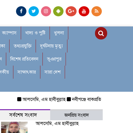
ক্যাম্পাস
খাদ্য ও পুষ্টি
খুলনা
াকা
তথ্যপ্রযুক্তি
দুর্ঘটনায় মৃত্যু
ন
বিশেষ প্রতিবেদন
ভূঞাপুর
াদকীয়
সাক্ষাৎকার
সারা দেশ
আলসেমি, এম হাবীবুল্লাহ
নবীগঞ্জে বাকপ্রতিবন্ধী শিশুকে ধর্ষণ: রক্ত
সর্বশেষ সংবাদ
জনপ্রিয় সংবাদ
আলসেমি, এম হাবীবুল্লাহ