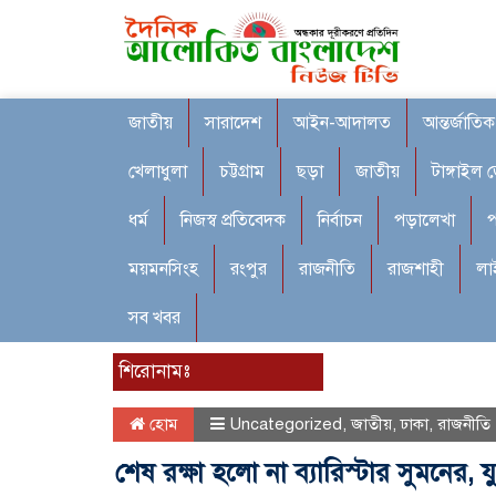
জাতীয়
সারাদেশ
আইন-আদালত
আন্তর্জাতিক
খেলাধুলা
চট্টগ্রাম
ছড়া
জাতীয়
টাঙ্গাইল 
ধর্ম
নিজস্ব প্রতিবেদক
নির্বাচন
পড়ালেখা
প
ময়মনসিংহ
রংপুর
রাজনীতি
রাজশাহী
লা
সব খবর
শিরোনামঃ
হোম
Uncategorized
,
জাতীয়
,
ঢাকা
,
রাজনীতি
শেষ রক্ষা হলো না ব্যারিস্টার সুমনের,