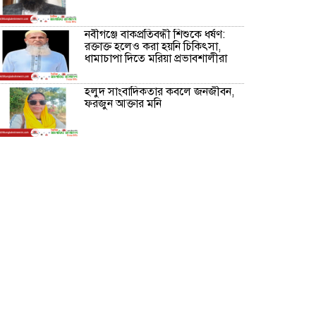
নবীগঞ্জে বাকপ্রতিবন্ধী শিশুকে ধর্ষণ:
রক্তাক্ত হলেও করা হয়নি চিকিৎসা,
ধামাচাপা দিতে মরিয়া প্রভাবশালীরা
হলুদ সাংবাদিকতার কবলে জনজীবন,
ফরজুন আক্তার মনি
নীরবে সমাজ বদলের স্বপ্ন বুনছেন সিমি
কিবরিয়া
অনিয়ম ও জালিয়াতির আশ্রয় নিয়ে
মেয়েকে বৃত্তি পরীক্ষার সুযোগ করে
দিলেন প্রধান শিক্ষক ফারুক মাস্টার
আব্দুল হক তালুকদার ফাউন্ডেশন
মানবতার শিকড় ছুঁই ছুঁই,ফরজুন
আক্তার মনি