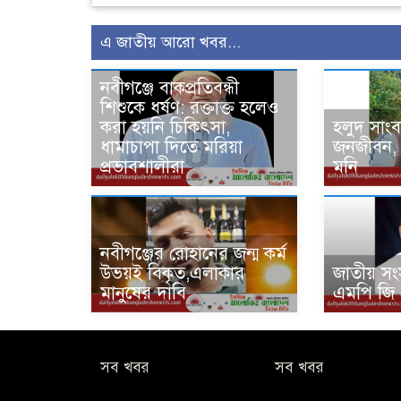
এ জাতীয় আরো খবর...
নবীগঞ্জে বাকপ্রতিবন্ধী
শিশুকে ধর্ষণ: রক্তাক্ত হলেও
করা হয়নি চিকিৎসা,
হলুদ সাং
ধামাচাপা দিতে মরিয়া
জনজীবন, 
প্রভাবশালীরা
মনি
নবীগঞ্জের রোহানের জন্ম কর্ম
উভয়ই বিকৃত,এলাকার
জাতীয় সং
মানুষের দাবি
এমপি জি
সব খবর
সব খবর