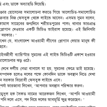
য়েছি এবং তাকে অব্যাহতি দিয়েছি।
ি আক্তার হোসেনের সমালোচনা করতে গিয়ে আলোচিত-সমালোচিত
শুক্রবার নিজ ফেসবুক থেকে লাইভে আসেন। এসময় সুমন বলেন,
ল সাহেবের জন্মদিনে শরীয়তপুরের পালং থানার ভারপ্রাপ্ত
 স্লোগান দেওয়ার একটি ভিডিও ভাইরাল হয়েছে। এই জিনিসটা
া দরকার। ’
েন যে, বাংলাদেশ আওয়ামী লীগের স্লোগান দেয়ার মানুষ কী
 হবে।
নজীবী ব্যারিস্টার সুমনের এই লাইভ ভিডিওটি প্রকাশ হওয়ার
সমালোচনার ঝড় ওঠে।
া দেখে দলীয় নেতা বানালে যা হয়, সুমনের ক্ষেত্রে তাই হয়েছে।
্পাদক হলেও দলের পক্ষে কোনদিন তাকে অবস্থান নিতে দেখা
েন সরকার বিরোধী ফেসবুক লাইভে এসে।
পর্না ফারজানা লিখেন, ‘আপনার অবস্থান পরিষ্কার করুন।
মাহমুদুল হক সৈকত নামের আরেকজন লিখেন, ‘আপনি আওয়ামী
দলে এসে, পদ নিয়ে দলের ভাবমূর্তি ক্ষুন্ন করেছেন। ’