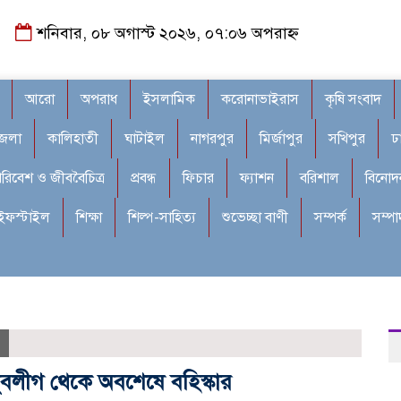
শনিবার, ০৮ অগাস্ট ২০২৬, ০৭:০৬ অপরাহ্ন
আরো
অপরাধ
ইসলামিক
করোনাভাইরাস
কৃষি সংবাদ
জেলা
কালিহাতী
ঘাটাইল
নাগরপুর
মির্জাপুর
সখিপুর
ঢ
রিবেশ ও জীববৈচিত্র
প্রবন্ধ
ফিচার
ফ্যাশন
বরিশাল
বিনোদ
ইফস্টাইল
শিক্ষা
শিল্প-সাহিত্য
শুভেচ্ছা বাণী
সম্পর্ক
সম্প
 যুবলীগ থেকে অবশেষে বহিস্কার