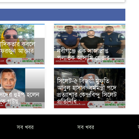
বাদিকতার কবলে
ফরজুন আক্তার
‎নবীগঞ্জে এক সাজাপ্রাপ্ত
পলাতক আসামি গ্রেপ্তার
সিলেট-৫ বিজয়ী মুফতি
আবুল হাসান: ধর্মমন্ত্রী পদে
সদের হুইপ হলেন
প্রত্যাশার কেন্দ্রবিন্দু সিলেট
 কে গউছ
প্রতিনিধি :
সব খবর
সব খবর