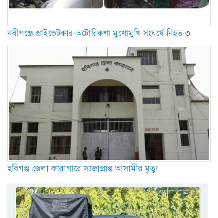
নবীগঞ্জে প্রাইভেটকার-অটোরিকশা মুখোমুখি সংঘর্ষে নিহত ৩
হবিগঞ্জ জেলা কারাগারে সাজাপ্রাপ্ত আসামীর মৃত্যু