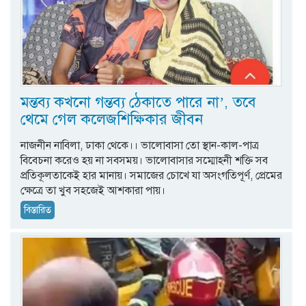
মন্তব্য কখনো গন্তব্য ঠেকাতে পারে না’, তবে
থেমে গেল কলেজশিক্ষিকার জীবন
নাজনীন নাবিলা, ঢাকা থেকে।। ভালোবাসা তো স্থান-কাল-পাত্র
বিবেচনা করেও হয় না সবসময়। ভালোবাসার সম্মোহনী শক্তি সব
প্রতিকূলতাকেই হার মানায়। সমাজের চোখে যা অসংগতিপূর্ণ, প্রেমের
ক্ষেত্রে তা খুব সহজেই আশকারা পায়।
বিস্তারিত