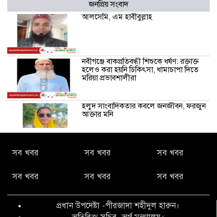
জনপ্রিয় সংবাদ
আলসেমি, এম হাবীবুল্লাহ
নবীগঞ্জে বাকপ্রতিবন্ধী শিশুকে ধর্ষণ: রক্তাক্ত
হলেও করা হয়নি চিকিৎসা, ধামাচাপা দিতে
মরিয়া প্রভাবশালীরা
হলুদ সাংবাদিকতার কবলে জনজীবন, ফরজুন
আক্তার মনি
নীরবে সমাজ বদলের স্বপ্ন বুনছেন সিমি
সব খবর
সব খবর
সব খবর
কিবরিয়া
সব খবর
সব খবর
সব খবর
অনিয়ম ও জালিয়াতির আশ্রয় নিয়ে মেয়েকে
বৃত্তি পরীক্ষার সুযোগ করে দিলেন প্রধান শিক্ষক
প্রধান উপদেষ্টা -পীরজাদা শহীদুল হারুন।
ফারুক মাস্টার