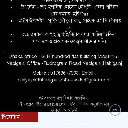
অতিরিক্ত সচিব, অর্থ মন্ত্রণালয়।
উপদেষ্টা - ডাঃ মুশফিক হোসেন চৌধুরী। জেলা পরিষদ
আব্দুল হক তালুকদার ফাউন্ডেশন মানবতার
চেয়ারম্যান, হবিগঞ্জ।
শিকড় ছুঁই ছুঁই,ফরজুন আক্তার মনি
আইন উপদেষ্টা - মুনিম চৌধুরী বাবু সাবেক এমপি হবিগঞ্জ
-১।
চেয়ারম্যান -আলহাজ্ব ইঞ্জিনিয়ার বদর আজিজ উদ্দিন।
সিলেট রেঞ্জের শ্রেষ্ঠ ওসি নির্বাচিত হলেন
সম্পাদক ও প্রকাশক-ফরজুন আক্তার মনি।
নবীগঞ্জ থানার ওসি মোনায়েম
Dhaka office - 6/ H hundred flat building Mirpur 15
Nabiganj Office -Rudrogram Road Nabiganj,Habiganj
‎নবীগঞ্জে এক সাজাপ্রাপ্ত পলাতক আসামি
গ্রেপ্তার
Mobile : 01763617993, Email :
dailyalokithbangladeshnewstv@gmail.com
নবীগঞ্জ থানা পুলিশের তাৎক্ষণিক অভিযানে
শিশু ধর্ষণের অভিযোগে অভিযুক্ত গ্রেফতার ১
© সর্বস্বত্ব স্বত্বাধিকার সংরক্ষিত
এই ওয়েবসাইটের কোনো লেখা, ছবি, ভিডিও অনুমতি ছাড়া
ব্যবহার বেআইনি
শিরোনাম :
নবীগঞ্জে দুই শিক্ষিকা ছিনতাইয়ের
Theme Customized BY:
Themes Seller
scrollamount="4px" onmouseover="this.stop()" onmouseout="
শিকার,ওসির নেতৃত্বে একদল পুলিশের