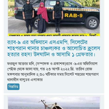
র‌্যাব-৯ এর অভিযানে এসএমপি, সিলেটের
শাহপরান থানার চাঞ্চল্যকর ও আলোচিত ক্লুলেস
হত্যার রহস্য উদঘাটন ও আসামি ১ গ্রেফতার।
ফরজুন আক্তার মনি, (সম্পাদক ও প্রকাশক)র‍্যাব -৯এর অফিসিয়াল
পেইজ থেকে জানা যায়, গত ২৩ আগষ্ট ২০২২ খ্রি. তারিখ রোজ
মঙ্গলবার আনুমানিক ২;৩০ ঘটিকার সময় সিলেট শহরের শাহপরাণ
থানাধীন বালুচর এলাকার
বিস্তারিত