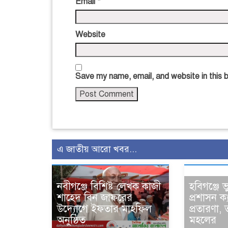
Email
*
Website
Save my name, email, and website in this 
এ জাতীয় আরো খবর...
নবীগঞ্জে বিশিষ্ট লেখক কাজী
হবিগঞ্জে 
শাহেদ বিন জাফরের
প্রশাসন ক
উদ্যোগে ইফতার মাহফিল
প্রতারণা,
অনুষ্ঠিত
মহলের