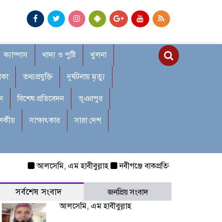
ক্যাম্পাস
খাদ্য ও পুষ্টি
খুলনা
াকা
তথ্যপ্রযুক্তি
দুর্ঘটনায় মৃত্যু
ন
বিশেষ প্রতিবেদন
ভূঞাপুর
াদকীয়
সাক্ষাৎকার
সারা দেশ
আলসেমি, এম হাবীবুল্লাহ
নবীগঞ্জে বাকপ্রতিবন্ধী শিশুকে ধর্ষণ: রক্
সর্বশেষ সংবাদ
জনপ্রিয় সংবাদ
আলসেমি, এম হাবীবুল্লাহ