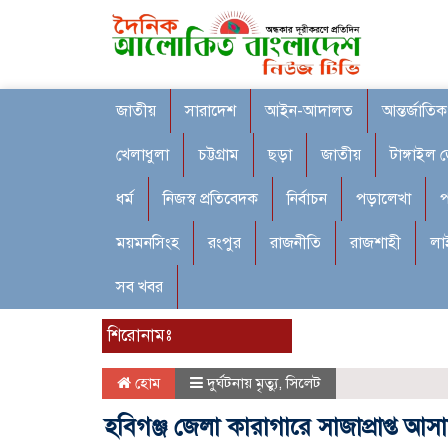
জাতীয়
সারাদেশ
আইন-আদালত
আন্তর্জাতিক
খেলাধুলা
চট্টগ্রাম
ছড়া
জাতীয়
টাঙ্গাইল 
ধর্ম
নিজস্ব প্রতিবেদক
নির্বাচন
পড়ালেখা
প
ময়মনসিংহ
রংপুর
রাজনীতি
রাজশাহী
লা
সব খবর
শিরোনামঃ
হোম
দুর্ঘটনায় মৃত্যু
,
সিলেট
হবিগঞ্জ জেলা কারাগারে সাজাপ্রাপ্ত আসাম