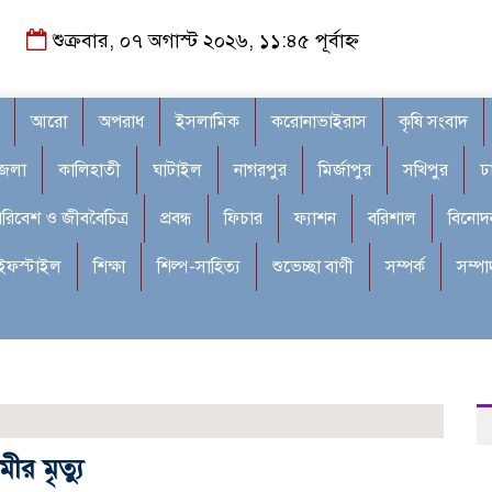
শুক্রবার, ০৭ অগাস্ট ২০২৬, ১১:৪৫ পূর্বাহ্ন
আরো
অপরাধ
ইসলামিক
করোনাভাইরাস
কৃষি সংবাদ
জেলা
কালিহাতী
ঘাটাইল
নাগরপুর
মির্জাপুর
সখিপুর
ঢ
রিবেশ ও জীববৈচিত্র
প্রবন্ধ
ফিচার
ফ্যাশন
বরিশাল
বিনোদ
ইফস্টাইল
শিক্ষা
শিল্প-সাহিত্য
শুভেচ্ছা বাণী
সম্পর্ক
সম্প
ীর মৃত্যু