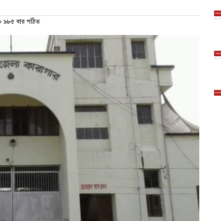
৯৮৫ বার পঠিত