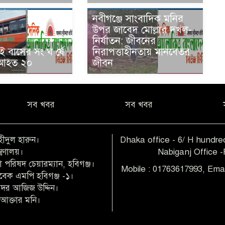
নবীগঞ্জে সাংবাদিক মনির
উপর জাবেদ মোল্লার দখল-
নির্যাতন: জীবনের
ই বাসের সং ঘ র্ষে
নিরাপত্তাহীনতায় মানবেতর
 আহত ২০
জীবন
সব খবর
সব খবর
হীদুল হারুন।
Dhaka office - 6/ H hundred
ত্রণালয়।
Nabiganj Office 
 পরিষদ চেয়ারম্যান, হবিগঞ্জ।
Mobile : 01763617993, Ema
াবেক এমপি হবিগঞ্জ -১।
 বদর আজিজ উদ্দিন।
আক্তার মনি।