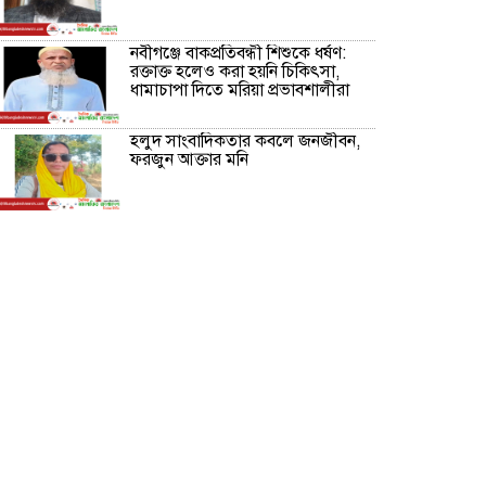
নবীগঞ্জে বাকপ্রতিবন্ধী শিশুকে ধর্ষণ:
রক্তাক্ত হলেও করা হয়নি চিকিৎসা,
ধামাচাপা দিতে মরিয়া প্রভাবশালীরা
হলুদ সাংবাদিকতার কবলে জনজীবন,
ফরজুন আক্তার মনি
নীরবে সমাজ বদলের স্বপ্ন বুনছেন সিমি
কিবরিয়া
অনিয়ম ও জালিয়াতির আশ্রয় নিয়ে
মেয়েকে বৃত্তি পরীক্ষার সুযোগ করে
দিলেন প্রধান শিক্ষক ফারুক মাস্টার
আব্দুল হক তালুকদার ফাউন্ডেশন
মানবতার শিকড় ছুঁই ছুঁই,ফরজুন
আক্তার মনি