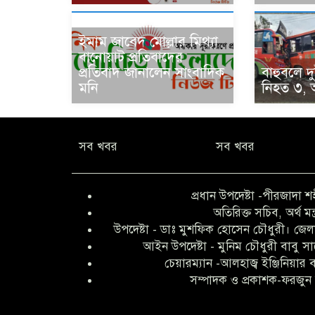
ইমাম জাবেদ মোল্লার মিথ্যা
বানোয়াট প্রতিবাদের
প্রতিবাদ জানালেন সাংবাদিক
বাহুবলে দু
মনি
নিহত ৩,
সব খবর
সব খবর
প্রধান উপদেষ্টা -পীরজাদা শ
অতিরিক্ত সচিব, অর্থ মন্
উপদেষ্টা - ডাঃ মুশফিক হোসেন চৌধুরী। জেলা
আইন উপদেষ্টা - মুনিম চৌধুরী বাবু স
চেয়ারম্যান -আলহাজ্ব ইঞ্জিনিয়ার
সম্পাদক ও প্রকাশক-ফরজুন 