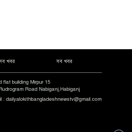
সব খবর
সব খবর
 flat building Mirpur 15
-Rudrogram Road Nabiganj,Habiganj
il : dailyalokithbangladeshnewstv@gmail.com