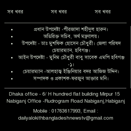
সব খবর
সব খবর
সব খবর
অনিয়ম ও জালিয়াতির আশ্রয় নিয়ে মেয়েকে
বৃত্তি পরীক্ষার সুযোগ করে দিলেন প্রধান শিক্ষক
প্রধান উপদেষ্টা -পীরজাদা শহীদুল হারুন।
ফারুক মাস্টার
অতিরিক্ত সচিব, অর্থ মন্ত্রণালয়।
উপদেষ্টা - ডাঃ মুশফিক হোসেন চৌধুরী। জেলা পরিষদ
আব্দুল হক তালুকদার ফাউন্ডেশন মানবতার
চেয়ারম্যান, হবিগঞ্জ।
শিকড় ছুঁই ছুঁই,ফরজুন আক্তার মনি
আইন উপদেষ্টা - মুনিম চৌধুরী বাবু সাবেক এমপি হবিগঞ্জ
-১।
চেয়ারম্যান -আলহাজ্ব ইঞ্জিনিয়ার বদর আজিজ উদ্দিন।
সিলেট রেঞ্জের শ্রেষ্ঠ ওসি নির্বাচিত হলেন
সম্পাদক ও প্রকাশক-ফরজুন আক্তার মনি।
নবীগঞ্জ থানার ওসি মোনায়েম
Dhaka office - 6/ H hundred flat building Mirpur 15
Nabiganj Office -Rudrogram Road Nabiganj,Habiganj
‎নবীগঞ্জে এক সাজাপ্রাপ্ত পলাতক আসামি
গ্রেপ্তার
Mobile : 01763617993, Email :
dailyalokithbangladeshnewstv@gmail.com
নবীগঞ্জ থানা পুলিশের তাৎক্ষণিক অভিযানে