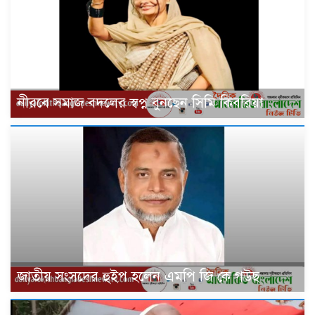
নীরবে সমাজ বদলের স্বপ্ন বুনছেন সিমি কিবরিয়া
জাতীয় সংসদের হুইপ হলেন এমপি জি কে গউছ