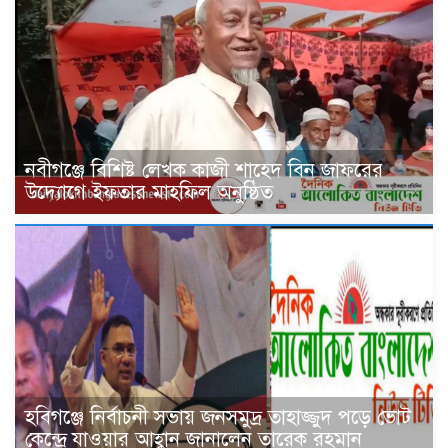
নবীগঞ্জে বিশিষ্ট লেখক কাজী শাহেদ বিন জাফরের
উদ্যোগে ইফতার মাহফিল অনুষ্ঠিত
হবিগঞ্জে নির্বাচনী সভায় জনসমুদ্র তাহাজ্জুদ পড়ে ভোট
কেন্দ্রে যাওয়ার আহ্বান জানালেন তারেক রহমান