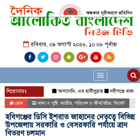
রবিবার, ০৯ অগাস্ট ২০২৬, ১০:০৮ পূর্বাহ্ন
Toggle
navigation
শিরোনামঃ
আলসেমি, এম হাবীবুল্লাহ
নবীগঞ্জে বাকপ্রতিবন্
হোম
খাদ্য ও পুষ্টি
,
জাতীয়
,
পরিবেশ ও জীববৈচিত্র
,
সিলেট
হবিগঞ্জের ডিসি ইশরাত জাহানের নেতৃত্বে বিভিন্ন
উপজেলায় সরকারি ও বেসরকারি পর্যায়ে ত্রান
বিতরণ চলমান