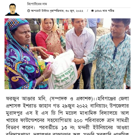
রিপোর্টারের নাম
আপডেট টাইমঃ বৃহস্পতিবার, ৩০ জুন, ২০২২
১৫৯৬ বার পঠিত
ফরজুন আক্তার মনি, (সম্পাদক ও প্রকাশক)।।হবিগঞ্জের জেলা
প্রশাসক ইশরাত জাহান গত ২৯জুন ২০২২ বানিয়াচং উপজেলার
মুরাদপুর এস ই এস ডি পি মডেল মাধ্যমিক বিদ্যালয়ে আল
খায়ের ফাউন্ডেশনের সহযোগিতায় ২০০ পরিবারকে ত্রান সামগ্রী
বিতরণ করেন। পরবর্তীতে ১৩ নং মন্দরী ইউনিয়নের আগুয়া
রবিদাসপাড়া, দুলালপুর রাজানগর স্কুল, মন্দরি সরকারি প্রাথমিক