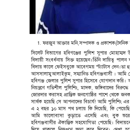
ফরজুন আক্তার মনি,সম্পাদক ও প্রকাশক(দৈনি
সিলেট বিভাগের হবিগঞ্জের পুলিশ সুপার মোহাম্মদ উল
বিদায়ী সংবর্ধনায় সিক্ত হয়েছেন।তিঁনি দায়িত্ব পাল
বিদায় কালে ফেইসবুকে আবেগময় স্ট্যাটাস দেন।তা হু
আসসালামুআলাইকুম, সম্মানিত হবিগঞ্জবাসী । আমি মোহ
হবিগঞ্জ জেলার পুলিশ সুপার হিসেবে যোগদান করি। আই
নিয়ন্ত্রণে গতিশীল পুলিশিং, মাদক, জঙ্গিবাদের বিরুদ
জোরদার করাসহ প্রান্তিক জনগোষ্ঠির পাশে থেকে জনকল্য
সার্থক হয়েছি সে আপনাদের বিচার্য! আমি পুলিশিং এর 
এ ২ বছর ১০ মাস পথ চলায় কি দিয়েছি, কি পেয়েছ
আমি ভালোবাসা কুড়াতে এসেছি এবং বুক ভরে হব
হবিগঞ্জবাসীর ঐকান্তিক সহযোগিতা পেয়েছি। বিদায়ব
দিয়ে থাকলে নিজগুণে ক্ষমা করে দিবেন। দেখা 