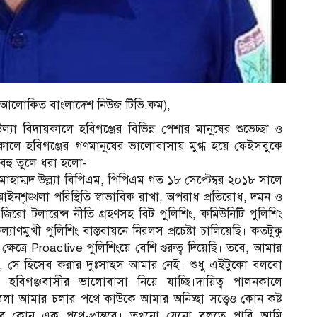
ক আলোকিত বাংলাদেশ নিউজ টিভি.কম),
্যা বিদায়কালে হবিগঞ্জের বিভিন্ন পেশার মানুষের শুভেচ্ছা ও
ন কালে হবিগঞ্জের গণমানুষের ভালোবাসায় মুগ্ধ হয়ে ফেইসবুকে
বহু তুলে ধরা হলো-
াম্মদ উল্ল্যা বিপিএম, পিপিএম গত ১৮ সেপ্টেম্বর ২০১৮ সালে
নশৃঙ্খলা পরিস্থিতি স্বাভাবিক রাখা, অপরাধ প্রতিরোধ, দমন ও
্ধে জিরো টলারেন্স নীতি গ্রহণসহ বিট পুলিশিং, কমিউনিটি পুলিশিং
াণমুখী পুলিশিং বাস্তবায়নে নিরলস প্রচেষ্টা চালিয়েছি। কতটুকু
ক্ষেত্রে Proactive পুলিশিংয়ে বেশি গুরুত্ব দিয়েছি। তবে, আমার
ি, সে হিসেব করার দুঃসাহস আমার নেই। শুধু এইটুকো বলবো
িগঞ্জবাসীর ভালোবাসা নিয়ে যাচ্ছি।দায়িত্ব পালনকালে
েলা আমার চলার পথে কাউকে আমার অনিচ্ছা সত্ত্বেও কোন কষ্ট
হবে কোন এক পথে-প্রান্তরে। তখনো যেনো বলতে পারি আমি