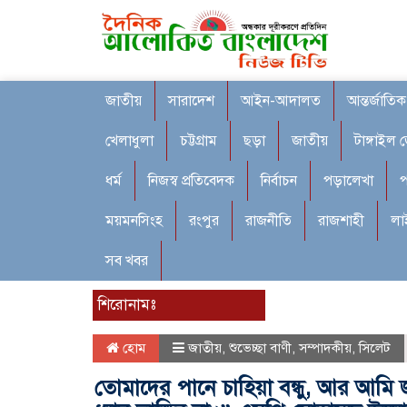
জাতীয়
সারাদেশ
আইন-আদালত
আন্তর্জাতিক
খেলাধুলা
চট্টগ্রাম
ছড়া
জাতীয়
টাঙ্গাইল 
ধর্ম
নিজস্ব প্রতিবেদক
নির্বাচন
পড়ালেখা
প
ময়মনসিংহ
রংপুর
রাজনীতি
রাজশাহী
লা
সব খবর
শিরোনামঃ
হোম
জাতীয়
,
শুভেচ্ছা বাণী
,
সম্পাদকীয়
,
সিলেট
তোমাদের পানে চাহিয়া বন্ধু, আর আমি