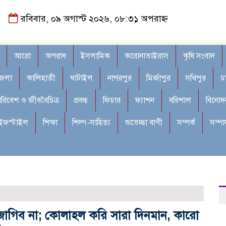
রবিবার, ০৯ অগাস্ট ২০২৬, ০৮:৩১ অপরাহ্ন
আরো
অপরাধ
ইসলামিক
করোনাভাইরাস
কৃষি সংবাদ
জেলা
কালিহাতী
ঘাটাইল
নাগরপুর
মির্জাপুর
সখিপুর
ঢ
রিবেশ ও জীববৈচিত্র
প্রবন্ধ
ফিচার
ফ্যাশন
বরিশাল
বিনোদ
ইফস্টাইল
শিক্ষা
শিল্প-সাহিত্য
শুভেচ্ছা বাণী
সম্পর্ক
সম্প
 জাগিব না; কোলাহল করি সারা দিনমান, কারো