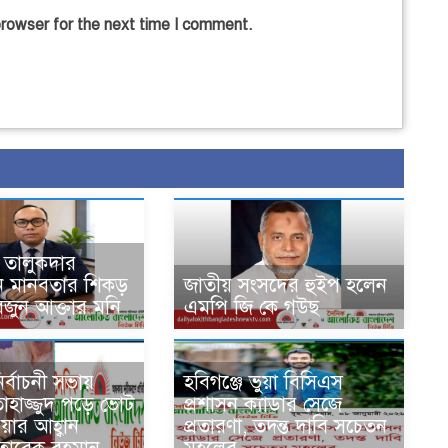
browser for the next time I comment.
 তালুকদার
ন মানবতার শিকড়
জাতীয় সংসদের হুইপ হলেন
ফরজুন আক্তার মনি
এমপি জি কে গউছ
ির্বাচনী সভায়
হবিগঞ্জে ভুয়া বিসিএস
তাহাজ্জুদ পড়ে ভোট
প্রশাসন ক্যাডার সেজে
াওয়ার আহ্বান
প্রতারণা, তদন্ত দাবি সচেতন