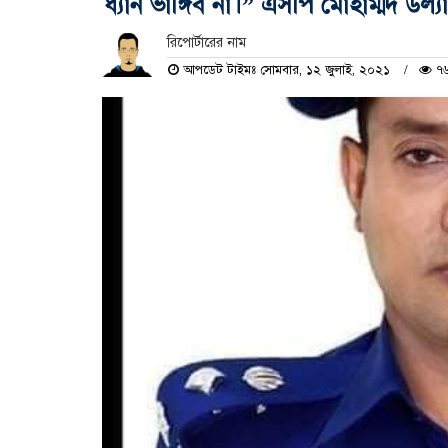
ধ্যান ভাঙ্গিব না।” এসপি মোহাম্মদ উল্যা
রিপোর্টারের নাম
আপডেট টাইমঃ সোমবার, ১২ জুলাই, ২০২১
৭৬