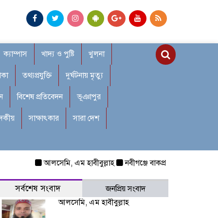
ক্যাম্পাস
খাদ্য ও পুষ্টি
খুলনা
াকা
তথ্যপ্রযুক্তি
দুর্ঘটনায় মৃত্যু
ন
বিশেষ প্রতিবেদন
ভূঞাপুর
াদকীয়
সাক্ষাৎকার
সারা দেশ
আলসেমি, এম হাবীবুল্লাহ
নবীগঞ্জে বাকপ্রতিবন্ধী শিশুকে ধর্ষণ: 
সর্বশেষ সংবাদ
জনপ্রিয় সংবাদ
আলসেমি, এম হাবীবুল্লাহ