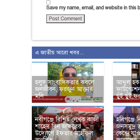
Save my name, email, and website in this 
এ জাতীয় আরো খবর...
হলুদ সাংবাদিকতার কবলে
আব্দুল হক
জনজীবন, ফরজুন আক্তার
ফাউন্ডেশ
মনি
ছুঁই ছুঁই,
নবীগঞ্জে বিশিষ্ট লেখক কাজী
হবিগঞ্জে ন
শাহেদ বিন জাফরের
জনসমুদ্র 
উদ্যোগে ইফতার মাহফিল
কেন্দ্রে য