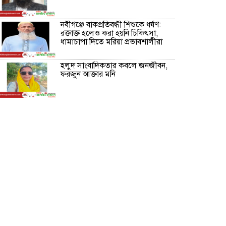
নবীগঞ্জে বাকপ্রতিবন্ধী শিশুকে ধর্ষণ:
রক্তাক্ত হলেও করা হয়নি চিকিৎসা,
ধামাচাপা দিতে মরিয়া প্রভাবশালীরা
হলুদ সাংবাদিকতার কবলে জনজীবন,
ফরজুন আক্তার মনি
নীরবে সমাজ বদলের স্বপ্ন বুনছেন সিমি
কিবরিয়া
অনিয়ম ও জালিয়াতির আশ্রয় নিয়ে
মেয়েকে বৃত্তি পরীক্ষার সুযোগ করে
দিলেন প্রধান শিক্ষক ফারুক মাস্টার
আব্দুল হক তালুকদার ফাউন্ডেশন
মানবতার শিকড় ছুঁই ছুঁই,ফরজুন
আক্তার মনি