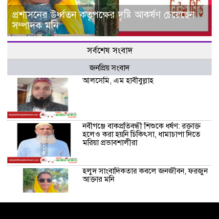
প্রশাসনের উর্ধ্বতন কতৃপক্ষের দৃষ্টি আকর্ষণ চেয়েছেন
সম্পাদক মনি
সর্বশেষ সংবাদ
জনপ্রিয় সংবাদ
আলসেমি, এম হাবীবুল্লাহ
নবীগঞ্জে বাকপ্রতিবন্ধী শিশুকে ধর্ষণ: রক্তাক্ত
হলেও করা হয়নি চিকিৎসা, ধামাচাপা দিতে
মরিয়া প্রভাবশালীরা
হলুদ সাংবাদিকতার কবলে জনজীবন, ফরজুন
আক্তার মনি
নীরবে সমাজ বদলের স্বপ্ন বুনছেন সিমি