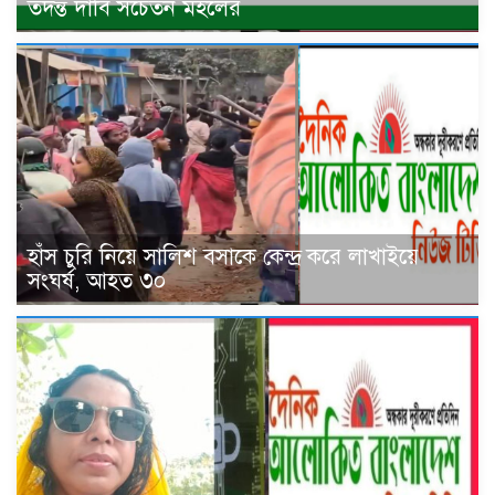
তদন্ত দাবি সচেতন মহলের
হাঁস চুরি নিয়ে সালিশ বসাকে কেন্দ্র করে লাখাইয়ে
সংঘর্ষ, আহত ৩০