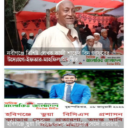
নবীগঞ্জে বিশিষ্ট লেখক কাজী শাহেদ বিন জাফরের
উদ্যোগে ইফতার মাহফিল অনুষ্ঠিত
হবিগঞ্জে ভুয়া বিসিএস প্রশাসন ক্যাডার সেজে প্রতারণা,