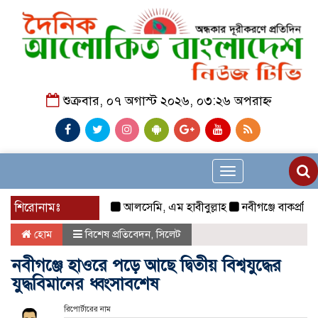
শুক্রবার, ০৭ অগাস্ট ২০২৬, ০৩:২৬ অপরাহ্ন
Toggle
navigation
শিরোনামঃ
আলসেমি, এম হাবীবুল্লাহ
নবীগঞ্জে বাকপ্রতিবন্ধী 
হোম
বিশেষ প্রতিবেদন
,
সিলেট
নবীগঞ্জে হাওরে পড়ে আছে দ্বিতীয় বিশ্বযুদ্ধের
যুদ্ধবিমানের ধ্বংসাবশেষ
রিপোর্টারের নাম