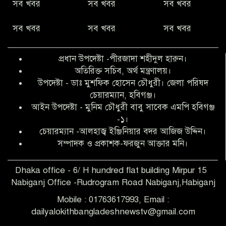
সব খবর
সব খবর
সব খবর
কিবরিয়া
সব খবর
সব খবর
সব খবর
অনিয়ম ও জালিয়াতির আশ্রয় নিয়ে মেয়েকে
বৃত্তি পরীক্ষার সুযোগ করে দিলেন প্রধান শিক্ষক
প্রধান উপদেষ্টা -পীরজাদা শহীদুল হারুন।
ফারুক মাস্টার
অতিরিক্ত সচিব, অর্থ মন্ত্রণালয়।
উপদেষ্টা - ডাঃ মুশফিক হোসেন চৌধুরী। জেলা পরিষদ
আব্দুল হক তালুকদার ফাউন্ডেশন মানবতার
চেয়ারম্যান, হবিগঞ্জ।
শিকড় ছুঁই ছুঁই,ফরজুন আক্তার মনি
আইন উপদেষ্টা - মুনিম চৌধুরী বাবু সাবেক এমপি হবিগঞ্জ
-১।
চেয়ারম্যান -আলহাজ্ব ইঞ্জিনিয়ার বদর আজিজ উদ্দিন।
সিলেট রেঞ্জের শ্রেষ্ঠ ওসি নির্বাচিত হলেন
সম্পাদক ও প্রকাশক-ফরজুন আক্তার মনি।
নবীগঞ্জ থানার ওসি মোনায়েম
Dhaka office - 6/ H hundred flat building Mirpur 15
Nabiganj Office -Rudrogram Road Nabiganj,Habiganj
‎নবীগঞ্জে এক সাজাপ্রাপ্ত পলাতক আসামি
গ্রেপ্তার
Mobile : 01763617993, Email :
dailyalokithbangladeshnewstv@gmail.com