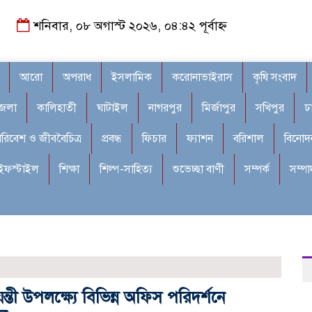
শনিবার, ০৮ অগাস্ট ২০২৬, ০৪:৪২ পূর্বাহ্ন
আরো
অপরাধ
ইসলামিক
করোনাভাইরাস
কৃষি সংবাদ
জেলা
কালিহাতী
ঘাটাইল
নাগরপুর
মির্জাপুর
সখিপুর
ঢ
রিবেশ ও জীববৈচিত্র
প্রবন্ধ
ফিচার
ফ্যাশন
বরিশাল
বিনোদ
ইফস্টাইল
শিক্ষা
শিল্প-সাহিত্য
শুভেচ্ছা বাণী
সম্পর্ক
সম্প
য়ন্তী উপলক্ষ্যে বিভিন্ন অফিস পরিদর্শনে