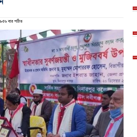
ন
৮৫৬ বার পঠিত