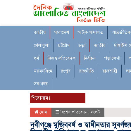
জাতীয়
সারাদেশ
আইন-আদালত
আন্তর্জাতিক
খেলাধুলা
চট্টগ্রাম
ছড়া
জাতীয়
টাঙ্গাইল 
ধর্ম
নিজস্ব প্রতিবেদক
নির্বাচন
পড়ালেখা
প
ময়মনসিংহ
রংপুর
রাজনীতি
রাজশাহী
লা
সব খবর
শিরোনামঃ
হোম
বিশেষ প্রতিবেদন
,
সিলেট
নবীগঞ্জে মুজিববর্ষ ও স্বাধীনতার সুবর্ণজ