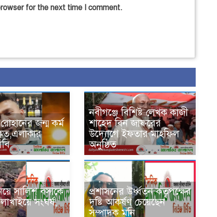
browser for the next time I comment.
নবীগঞ্জে বিশিষ্ট লেখক কাজী
 রোহানের জন্ম কর্ম
শাহেদ বিন জাফরের
ৃত,এলাকার
উদ্যোগে ইফতার মাহফিল
াবি
অনুষ্ঠিত
 নিয়ে সালিশ বসাকে
প্রশাসনের উর্ধ্বতন কতৃপক্ষের
ে লাখাইয়ে সংঘর্ষ,
দৃষ্টি আকর্ষণ চেয়েছেন
সম্পাদক মনি