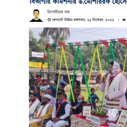
বিভাগীয় কমিশনার ড.মোশাররফ হোসে
রিপোর্টারের নাম
আপডেট টাইমঃ মঙ্গলবার, ২১ ডিসেম্বর, ২০২১