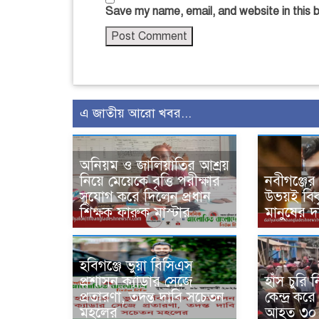
Save my name, email, and website in this 
এ জাতীয় আরো খবর...
অনিয়ম ও জালিয়াতির আশ্রয়
নিয়ে মেয়েকে বৃত্তি পরীক্ষার
নবীগঞ্জের
সুযোগ করে দিলেন প্রধান
উভয়ই বিক
শিক্ষক ফারুক মাস্টার
মানুষের দ
হবিগঞ্জে ভুয়া বিসিএস
প্রশাসন ক্যাডার সেজে
হাঁস চুরি
প্রতারণা, তদন্ত দাবি সচেতন
কেন্দ্র কর
মহলের
আহত ৩০