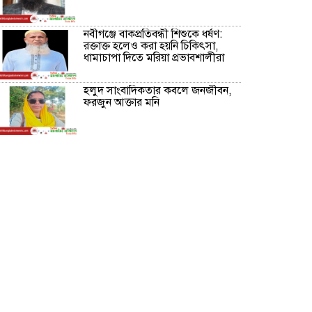
নবীগঞ্জে বাকপ্রতিবন্ধী শিশুকে ধর্ষণ:
রক্তাক্ত হলেও করা হয়নি চিকিৎসা,
ধামাচাপা দিতে মরিয়া প্রভাবশালীরা
হলুদ সাংবাদিকতার কবলে জনজীবন,
ফরজুন আক্তার মনি
নীরবে সমাজ বদলের স্বপ্ন বুনছেন সিমি
কিবরিয়া
অনিয়ম ও জালিয়াতির আশ্রয় নিয়ে
মেয়েকে বৃত্তি পরীক্ষার সুযোগ করে
দিলেন প্রধান শিক্ষক ফারুক মাস্টার
আব্দুল হক তালুকদার ফাউন্ডেশন
মানবতার শিকড় ছুঁই ছুঁই,ফরজুন
আক্তার মনি