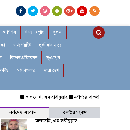
ক্যাম্পাস
খাদ্য ও পুষ্টি
খুলনা
াকা
তথ্যপ্রযুক্তি
দুর্ঘটনায় মৃত্যু
ন
বিশেষ প্রতিবেদন
ভূঞাপুর
াদকীয়
সাক্ষাৎকার
সারা দেশ
আলসেমি, এম হাবীবুল্লাহ
নবীগঞ্জে বাকপ্রতিবন্ধী শিশুকে ধর্ষণ: রক
সর্বশেষ সংবাদ
জনপ্রিয় সংবাদ
আলসেমি, এম হাবীবুল্লাহ