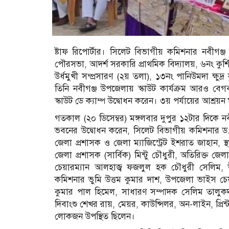
ষ্টাফ রিপোর্টার। সিলেট বিভাগীয় কমিশনার নবীগঞ্
পৌরসভা, আদর্শ সরকারি প্রাথমিক বিদ্যালয়, ৬নং কুর
উর্ধমুখী সম্প্রসারণ (২য় তলা), ১৩নং পানিউমদা ক্ষুদ্র
তিনি নবীগঞ্জ উপজেলায় স্কাউট কার্যক্রম আরও বেগবান 
স্কাউট ডে ক্যাম্প উদ্বোধন করেন। ৩য় পর্যায়ের আশ্রয়ন
গতকাল (২০ ডিসেম্বর) মঙ্গলবার দুপুর ১২টার দিকে 
ভবনের উদ্বােধন করেন, সিলেট বিভাগীয় কমিশনার ড.
জেলা প্রশাসক ও জেলা ম্যাজিস্ট্রেট ইশরাত জাহান,
জেলা প্রশাসক (সার্বিক) মিন্টু চৌধুরী, অতিরিক্ত জেল
চেয়ারম্যান আলহাজ্ব ফজলুল হক চৌধুরী সেলিম, 
কমিশনার ভুমি উত্তম কুমার দাশ, উপজেলা ভাইস চেয়ার
কুমার পাল হিমেল, সাধারণ সম্পাদক সেলিম তালু
দিবাংশু শেখর রায়, মেয়র, কাউন্সিলর, অন-লাইন, প্রিন্ট
লোকজন উপস্থিত ছিলেন।