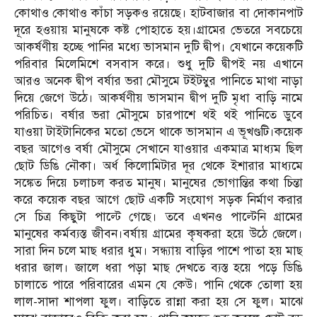
কোথাও কোথাও কাঁচা সড়কও রয়েছে। হাটবাজার বা দোকানপাট
দূরে হওয়ায় মানুষকে কষ্ট পোহাতে হয়।গ্রামের ভেতরে সবচেয়ে
আকর্ষণীয় হচ্ছে পানির মধ্যে ভাসমান দুটি দ্বীপ। যেখানে কয়েকটি
পরিবার মিলেমিশে বসবাস করে। শুধু দুটি দ্বীপই নয় এখানে
আরও অনেক দ্বীপ বর্ষার ভরা মৌসুমে টইটম্বুর পানিতে মাথা নাড়া
দিয়ে জেগে উঠে। আকর্ষণীয় ভাসমান দ্বীপ দুটি মৃধা বাড়ি নামে
পরিচিত। বর্ষার ভরা মৌসুমে চারপাশে থই থই পানিতে ডুবে
যাওয়া টাইটানিকের মতো ভেসে থাকে ভাসমান এ ভূখণ্ডটি।কয়েক
বছর আগেও বর্ষা মৌসুমে সেখানে যাওয়ার একমাত্র মাধ্যম ছিল
ছোট ডিঙি নৌকা। অর্ধ কিলোমিটার দূর থেকে ইশারার মাধ্যমে
সঙ্কেত দিয়ে চলাচল করত মানুষ। মানুষের ভোগান্তির কথা চিন্তা
করে কয়েক বছর আগে ছোট একটি সংযোগ সড়ক নির্মাণ করার
সে চিত্র কিছুটা পাল্টে গেছে। তবে এখনও পাল্টেনি গ্রামের
মানুষের কর্মব্যস্ত জীবন।বর্ষায় গ্রামের কৃষকরা হয়ে উঠে জেলে।
সারা দিন চলে মাছ ধরার ধুম। সন্ধ্যায় বাড়ির পাশে পাতা হয় মাছ
ধরার জাল। জালে ধরা পড়া মাছ দেখতে ব্যস্ত হয়ে পড়ে ডিঙি
চালাতে পারে পরিবারের এমন যে কেউ। পানি থেকে তোলা হয়
লাল-সাদা শাপলা ফুল। বাড়িতে রান্না করা হয় সে ফুল। মাঝে