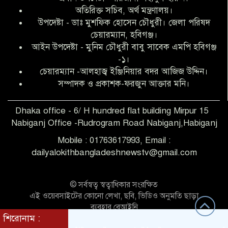
অতিরিক্ত সচিব, অর্থ মন্ত্রণালয়।
উপদেষ্টা - ডাঃ মুশফিক হোসেন চৌধুরী। জেলা পরিষদ
আব্দুল হক তালুকদার ফাউন্ডেশন মানবতার
চেয়ারম্যান, হবিগঞ্জ।
শিকড় ছুঁই ছুঁই,ফরজুন আক্তার মনি
আইন উপদেষ্টা - মুনিম চৌধুরী বাবু সাবেক এমপি হবিগঞ্জ
-১।
চেয়ারম্যান -আলহাজ্ব ইঞ্জিনিয়ার বদর আজিজ উদ্দিন।
সিলেট রেঞ্জের শ্রেষ্ঠ ওসি নির্বাচিত হলেন
সম্পাদক ও প্রকাশক-ফরজুন আক্তার মনি।
নবীগঞ্জ থানার ওসি মোনায়েম
Dhaka office - 6/ H hundred flat building Mirpur 15
Nabiganj Office -Rudrogram Road Nabiganj,Habiganj
‎নবীগঞ্জে এক সাজাপ্রাপ্ত পলাতক আসামি
গ্রেপ্তার
Mobile : 01763617993, Email :
dailyalokithbangladeshnewstv@gmail.com
নবীগঞ্জ থানা পুলিশের তাৎক্ষণিক অভিযানে
শিশু ধর্ষণের অভিযোগে অভিযুক্ত গ্রেফতার ১
© সর্বস্বত্ব স্বত্বাধিকার সংরক্ষিত
এই ওয়েবসাইটের কোনো লেখা, ছবি, ভিডিও অনুমতি ছাড়া
ব্যবহার বেআইনি
নবীগঞ্জে দুই শিক্ষিকা ছিনতাইয়ের
শিরোনাম :
Theme Customized BY:
Themes Seller
শিকার,ওসির নেতৃত্বে একদল পুলিশের