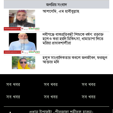
জনপ্রিয় সংবাদ
আলসেমি, এম হাবীবুল্লাহ
নবীগঞ্জে বাকপ্রতিবন্ধী শিশুকে ধর্ষণ: রক্তাক্ত
হলেও করা হয়নি চিকিৎসা, ধামাচাপা দিতে
মরিয়া প্রভাবশালীরা
হলুদ সাংবাদিকতার কবলে জনজীবন, ফরজুন
আক্তার মনি
নীরবে সমাজ বদলের স্বপ্ন বুনছেন সিমি
সব খবর
সব খবর
সব খবর
কিবরিয়া
সব খবর
সব খবর
সব খবর
অনিয়ম ও জালিয়াতির আশ্রয় নিয়ে মেয়েকে
বৃত্তি পরীক্ষার সুযোগ করে দিলেন প্রধান শিক্ষক
প্রধান উপদেষ্টা -পীরজাদা শহীদুল হারুন।
ফারুক মাস্টার