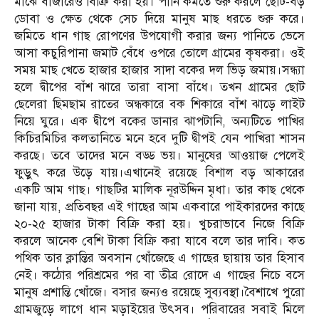
মাঝে বাজারেও বিক্রি করা হয়। পানি কমতে শুরু করলে ছোট-বড়
ডোবা ও ক্ষেত থেকে সেচ দিয়ে মানুষ মাছ ধরতে শুরু করে।
জমিতে ধান গাছ রোপণের উপযোগী করার জন্য পানিতে ভেসে
আসা কচুরিপানা জমাট বেঁধে ওপরে তোলে গ্রামের কৃষকরা। ওই
সময় মাছ খেতে হাজার হাজার সাদা বকের দল ভিড় জমায়।সন্ধ্যা
হলে দ্বীপের বাঁশ ঝারে তারা বাসা বাঁধে। তখন গ্রামের ছোট
ছেলেরা ছিমছাম রাতের অন্ধকারে বক শিকারে বাঁশ ঝাড়ে লাইট
নিয়ে ঘুরে। এক দ্বীপে বকের ডানার ঝাপটানি, অন্যটিতে পাখির
কিচিরমিচির কলতানিতে মনে হবে দুটি দ্বীপই যেন পাখিরা শাসন
করছে। তবে তাদের মনে বড্ড ভয়। মানুষের আওয়াজ পেলেই
ফুড়ুৎ করে উড়ে যায়।এখানেই রয়েছে বিশাল বড় আকারের
একটি আম গাছ। গাছটির মালিক নূরউদ্দিন মৃধা। তার কাছ থেকে
জানা যায়, প্রতিবছর এই গাছের আম একবারে পাইকারদের কাছে
২০-২৫ হাজার টাকা বিক্রি করা হয়। খুচরাভাবে নিজে বিক্রি
করলে আনেক বেশি টাকা বিক্রি করা যাবে বলে তার দাবি। কত
পথিক তার ক্লান্তির অবসান খোঁজেছে এ গাছের ছায়ায় তার হিসাব
নেই। কঠোর পরিশ্রমের পর বা তীব্র রোদে এ গাছের নিচে বসে
মানুষ প্রশান্তি খোঁজে। বসার জন্যও রয়েছে সুব্যবস্থা।বৈশাখে পুরো
গ্রামজুড়ে লাগে ধান মড়াইয়ের উৎসব। পরিবারের সবাই মিলে