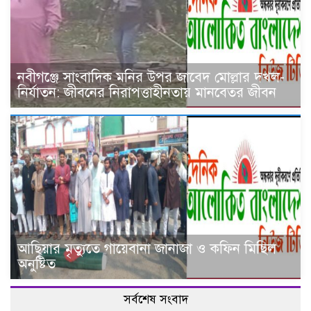
নবীগঞ্জে সাংবাদিক মনির উপর জাবেদ মোল্লার দখল-
নির্যাতন: জীবনের নিরাপত্তাহীনতায় মানবেতর জীবন
আ‌ছিয়ার মৃত‌্যু‌তে গা‌য়েব‌ানা জানাজা ও ক‌ফিন মি‌ছিল
অনু‌ষ্টিত
সর্বশেষ সংবাদ