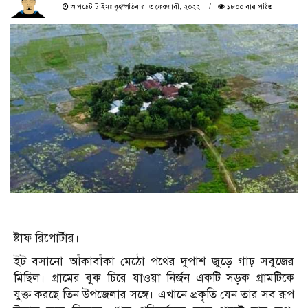
আপডেট টাইমঃ বৃহস্পতিবার, ৩ ফেব্রুয়ারী, ২০২২
১৮০০ বার পঠিত
ষ্টাফ রিপোর্টার।
ইট বসানো আঁকাবাঁকা মেঠো পথের দুপাশ জুড়ে গাঢ় সবুজের
মিছিল। গ্রামের বুক চিরে যাওয়া নির্জন একটি সড়ক গ্রামটিকে
যুক্ত করছে তিন উপজেলার সঙ্গে। এখানে প্রকৃতি যেন তার সব রূপ