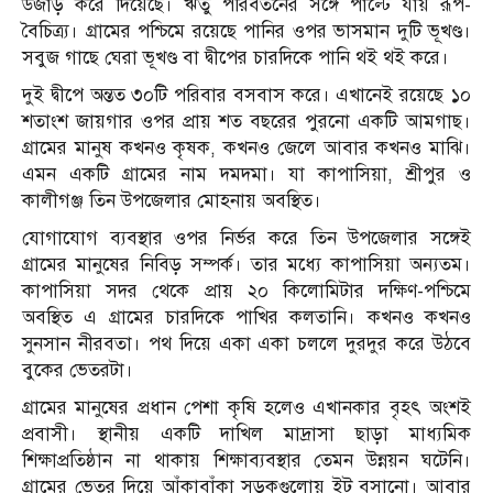
উজাড় করে দিয়েছে। ঋতু পরিবর্তনের সঙ্গে পাল্টে যায় রূপ-
বৈচিত্র্য। গ্রামের পশ্চিমে রয়েছে পানির ওপর ভাসমান দুটি ভূখণ্ড।
সবুজ গাছে ঘেরা ভূখণ্ড বা দ্বীপের চারদিকে পানি থই থই করে।
দুই দ্বীপে অন্তত ৩০টি পরিবার বসবাস করে। এখানেই রয়েছে ১০
শতাংশ জায়গার ওপর প্রায় শত বছরের পুরনো একটি আমগাছ।
গ্রামের মানুষ কখনও কৃষক, কখনও জেলে আবার কখনও মাঝি।
এমন একটি গ্রামের নাম দমদমা। যা কাপাসিয়া, শ্রীপুর ও
কালীগঞ্জ তিন উপজেলার মোহনায় অবস্থিত।
যোগাযোগ ব্যবস্থার ওপর নির্ভর করে তিন উপজেলার সঙ্গেই
গ্রামের মানুষের নিবিড় সম্পর্ক। তার মধ্যে কাপাসিয়া অন্যতম।
কাপাসিয়া সদর থেকে প্রায় ২০ কিলোমিটার দক্ষিণ-পশ্চিমে
অবস্থিত এ গ্রামের চারদিকে পাখির কলতানি। কখনও কখনও
সুনসান নীরবতা। পথ দিয়ে একা একা চললে দুরদুর করে উঠবে
বুকের ভেতরটা।
গ্রামের মানুষের প্রধান পেশা কৃষি হলেও এখানকার বৃহৎ অংশই
প্রবাসী। স্থানীয় একটি দাখিল মাদ্রাসা ছাড়া মাধ্যমিক
শিক্ষাপ্রতিষ্ঠান না থাকায় শিক্ষাব্যবস্থার তেমন উন্নয়ন ঘটেনি।
গ্রামের ভেতর দিয়ে আঁকাবাঁকা সড়কগুলোয় ইট বসানো। আবার