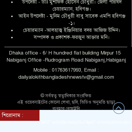
উপদেষ্টা - ডাঃ মুশফিক হোসেন চৌধুরী। জেলা পরিষদ
আব্দুল হক তালুকদার ফাউন্ডেশন মানবতার
চেয়ারম্যান, হবিগঞ্জ।
শিকড় ছুঁই ছুঁই,ফরজুন আক্তার মনি
আইন উপদেষ্টা - মুনিম চৌধুরী বাবু সাবেক এমপি হবিগঞ্জ
-১।
চেয়ারম্যান -আলহাজ্ব ইঞ্জিনিয়ার বদর আজিজ উদ্দিন।
সিলেট রেঞ্জের শ্রেষ্ঠ ওসি নির্বাচিত হলেন
সম্পাদক ও প্রকাশক-ফরজুন আক্তার মনি।
নবীগঞ্জ থানার ওসি মোনায়েম
Dhaka office - 6/ H hundred flat building Mirpur 15
Nabiganj Office -Rudrogram Road Nabiganj,Habiganj
‎নবীগঞ্জে এক সাজাপ্রাপ্ত পলাতক আসামি
গ্রেপ্তার
Mobile : 01763617993, Email :
dailyalokithbangladeshnewstv@gmail.com
নবীগঞ্জ থানা পুলিশের তাৎক্ষণিক অভিযানে
শিশু ধর্ষণের অভিযোগে অভিযুক্ত গ্রেফতার ১
© সর্বস্বত্ব স্বত্বাধিকার সংরক্ষিত
এই ওয়েবসাইটের কোনো লেখা, ছবি, ভিডিও অনুমতি ছাড়া
ব্যবহার বেআইনি
নবীগঞ্জে দুই শিক্ষিকা ছিনতাইয়ের
শিরোনাম :
Theme Customized BY:
Themes Seller
শিকার,ওসির নেতৃত্বে একদল পুলিশের
direction = "left" scrollamount="4px" onmouseover="this.
সাঁড়াশি অভিযানে গ্রেফতার ১