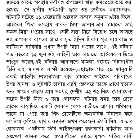
গুরুতর আহত অবস্থায় নবীগঞ্জ উপজেলা স্বাস্থ্য কমপ্লেক্সে ভর্তি করা
হয়েছে৷ সে স্থানীয় প্রাইমারী স্কুলে ৩য় শ্রেনীতে অধ্যায়নরত৷
ঘটনাটি ঘটেছে ১১ ফেব্রুয়ারি শুক্রবার সকাল অনুমান ৯টার দিকে৷
আহতের পিতা অসহায় বাবরু মিয়া জানান,তার চাচাতো ভাই
কমরু মিয়া গংদের সাথে একটি রাস্তা নিয়ে বিরোধ চলে আসছে
ওই এলাকার বাশডর গ্রামের মৃত ইদ্রিস মিয়ার পুত্র দাঙ্গাবাজ ও
লাটিয়াল বাহিনীর প্রধান উপরি মিয়া গংদের সাথে, এই ঘটনায়
গত বছরের ১৫ জুন ওই বাহিনী তার চাচাতো ভাইয়ের বাড়িতে
ভাংচুর করেন,এই ঘটনায় আদালতে মামলা রয়েছে বিচারাধীন
তিনি এই মামলার সাক্ষী রয়েছেন,এছাড়াও গত ২৯ জানুয়ারি
একই বাহিনীর দাঙ্গাবাজরা তার চাচাতো ভাইযের পরিবারের
উপর হামলা ও লুটপাট চালায়,এরই জেরধরে তাকে প্রাণে হত্যার
জন্য গ্রামের রাস্তায় প্রায় সময়ই দেশীয় অস্ত্র শস্ত্র নিয়ে ঘোরাফেরা
করেন উপরি মিয়া ও তার লোকজন৷ ঘটনার সময় তার ছেলে
গ্রামের রাস্তাদিয়ে একটি দোকান থেকে বাড়ীতে আসার পথিমধ্যে
তাকে না পেয়ে তার শিশু ছেলেটিকে অমানষিক নির্যাতন করে
দা’দিয়ে কুপিয়ে মাথায় রক্তাক্ত জখম করেছেন উপরি মিয়া ও তার
লোকজন৷ এঘটনায় তিনি আইনশৃঙ্খলা রক্ষাকারী বাহিনীর আশু
হস্তক্ষেপ কামনা করে অপরাধীদের দৃষ্টান্ত মুলক শাস্তির দাবী