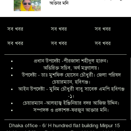
আক্তার মনি
নীরবে সমাজ বদলের স্বপ্ন বুনছেন সিমি
সব খবর
সব খবর
সব খবর
কিবরিয়া
সব খবর
সব খবর
সব খবর
অনিয়ম ও জালিয়াতির আশ্রয় নিয়ে মেয়েকে
বৃত্তি পরীক্ষার সুযোগ করে দিলেন প্রধান শিক্ষক
প্রধান উপদেষ্টা -পীরজাদা শহীদুল হারুন।
ফারুক মাস্টার
অতিরিক্ত সচিব, অর্থ মন্ত্রণালয়।
উপদেষ্টা - ডাঃ মুশফিক হোসেন চৌধুরী। জেলা পরিষদ
আব্দুল হক তালুকদার ফাউন্ডেশন মানবতার
চেয়ারম্যান, হবিগঞ্জ।
শিকড় ছুঁই ছুঁই,ফরজুন আক্তার মনি
আইন উপদেষ্টা - মুনিম চৌধুরী বাবু সাবেক এমপি হবিগঞ্জ
-১।
চেয়ারম্যান -আলহাজ্ব ইঞ্জিনিয়ার বদর আজিজ উদ্দিন।
সিলেট রেঞ্জের শ্রেষ্ঠ ওসি নির্বাচিত হলেন
সম্পাদক ও প্রকাশক-ফরজুন আক্তার মনি।
নবীগঞ্জ থানার ওসি মোনায়েম
Dhaka office - 6/ H hundred flat building Mirpur 15