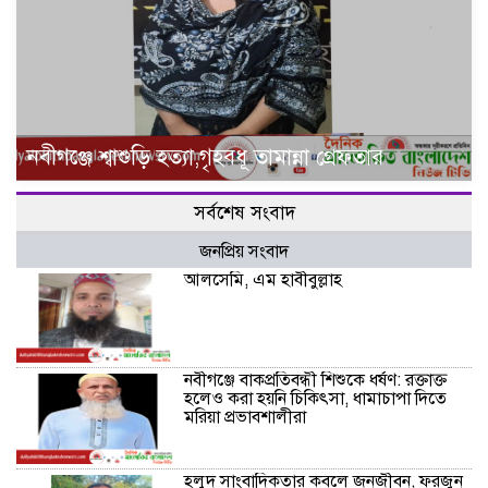
নবীগঞ্জে শ্বাশুড়ি হত্যা,গৃহবধূ তামান্না গ্রেফতার
সর্বশেষ সংবাদ
জনপ্রিয় সংবাদ
আলসেমি, এম হাবীবুল্লাহ
নবীগঞ্জে বাকপ্রতিবন্ধী শিশুকে ধর্ষণ: রক্তাক্ত
হলেও করা হয়নি চিকিৎসা, ধামাচাপা দিতে
মরিয়া প্রভাবশালীরা
হলুদ সাংবাদিকতার কবলে জনজীবন, ফরজুন