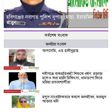
হবিগঞ্জের নবাগত পুলিশ সুপার মোছা. ইয়াছমিন
খাতুন।
সর্বশেষ সংবাদ
জনপ্রিয় সংবাদ
আলসেমি, এম হাবীবুল্লাহ
নবীগঞ্জে বাকপ্রতিবন্ধী শিশুকে ধর্ষণ: রক্তাক্ত
হলেও করা হয়নি চিকিৎসা, ধামাচাপা দিতে
মরিয়া প্রভাবশালীরা
হলুদ সাংবাদিকতার কবলে জনজীবন, ফরজুন
আক্তার মনি