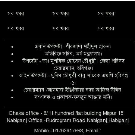
নীরবে সমাজ বদলের স্বপ্ন বুনছেন সিমি
সব খবর
সব খবর
সব খবর
কিবরিয়া
সব খবর
সব খবর
সব খবর
অনিয়ম ও জালিয়াতির আশ্রয় নিয়ে মেয়েকে
বৃত্তি পরীক্ষার সুযোগ করে দিলেন প্রধান শিক্ষক
প্রধান উপদেষ্টা -পীরজাদা শহীদুল হারুন।
ফারুক মাস্টার
অতিরিক্ত সচিব, অর্থ মন্ত্রণালয়।
উপদেষ্টা - ডাঃ মুশফিক হোসেন চৌধুরী। জেলা পরিষদ
আব্দুল হক তালুকদার ফাউন্ডেশন মানবতার
চেয়ারম্যান, হবিগঞ্জ।
শিকড় ছুঁই ছুঁই,ফরজুন আক্তার মনি
আইন উপদেষ্টা - মুনিম চৌধুরী বাবু সাবেক এমপি হবিগঞ্জ
-১।
চেয়ারম্যান -আলহাজ্ব ইঞ্জিনিয়ার বদর আজিজ উদ্দিন।
সিলেট রেঞ্জের শ্রেষ্ঠ ওসি নির্বাচিত হলেন
সম্পাদক ও প্রকাশক-ফরজুন আক্তার মনি।
নবীগঞ্জ থানার ওসি মোনায়েম
Dhaka office - 6/ H hundred flat building Mirpur 15
Nabiganj Office -Rudrogram Road Nabiganj,Habiganj
‎নবীগঞ্জে এক সাজাপ্রাপ্ত পলাতক আসামি
গ্রেপ্তার
Mobile : 01763617993, Email :