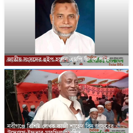
জাতীয় সংসদের হুইপ হলেন এমপি জি কে গউছ
নবীগঞ্জে বিশিষ্ট লেখক কাজী শাহেদ বিন জাফরের
উদ্যোগে ইফতার মাহফিল অনুষ্ঠিত