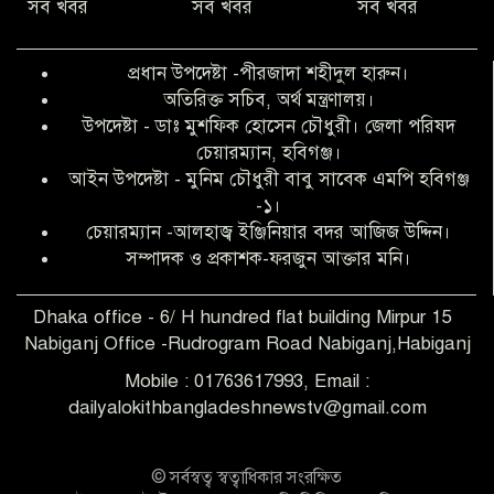
সব খবর
সব খবর
সব খবর
অনিয়ম ও জালিয়াতির আশ্রয় নিয়ে মেয়েকে
বৃত্তি পরীক্ষার সুযোগ করে দিলেন প্রধান শিক্ষক
প্রধান উপদেষ্টা -পীরজাদা শহীদুল হারুন।
ফারুক মাস্টার
অতিরিক্ত সচিব, অর্থ মন্ত্রণালয়।
উপদেষ্টা - ডাঃ মুশফিক হোসেন চৌধুরী। জেলা পরিষদ
আব্দুল হক তালুকদার ফাউন্ডেশন মানবতার
চেয়ারম্যান, হবিগঞ্জ।
শিকড় ছুঁই ছুঁই,ফরজুন আক্তার মনি
আইন উপদেষ্টা - মুনিম চৌধুরী বাবু সাবেক এমপি হবিগঞ্জ
-১।
চেয়ারম্যান -আলহাজ্ব ইঞ্জিনিয়ার বদর আজিজ উদ্দিন।
সিলেট রেঞ্জের শ্রেষ্ঠ ওসি নির্বাচিত হলেন
সম্পাদক ও প্রকাশক-ফরজুন আক্তার মনি।
নবীগঞ্জ থানার ওসি মোনায়েম
Dhaka office - 6/ H hundred flat building Mirpur 15
Nabiganj Office -Rudrogram Road Nabiganj,Habiganj
‎নবীগঞ্জে এক সাজাপ্রাপ্ত পলাতক আসামি
গ্রেপ্তার
Mobile : 01763617993, Email :
dailyalokithbangladeshnewstv@gmail.com
নবীগঞ্জ থানা পুলিশের তাৎক্ষণিক অভিযানে
শিশু ধর্ষণের অভিযোগে অভিযুক্ত গ্রেফতার ১
© সর্বস্বত্ব স্বত্বাধিকার সংরক্ষিত