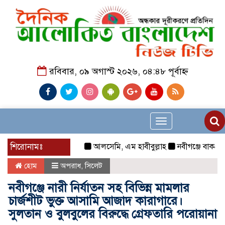
রবিবার, ০৯ অগাস্ট ২০২৬, ০৪:৪৮ পূর্বাহ্ন
Toggle
navigation
শিরোনামঃ
আলসেমি, এম হাবীবুল্লাহ
নবীগঞ্জে বাকপ্রতিবন্
হোম
অপরাধ
,
সিলেট
নবীগঞ্জে নারী নির্যাতন সহ বিভিন্ন মামলার
চার্জশীট ভুক্ত আসামি আজাদ কারাগারে।
সুলতান ও বুলবুলের বিরুদ্ধে গ্রেফতারি পরোয়ানা