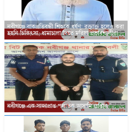
নবীগঞ্জে বাকপ্রতিবন্ধী শিশুকে ধর্ষণ: রক্তাক্ত হলেও করা
হয়নি চিকিৎসা, ধামাচাপা দিতে মরিয়া প্রভাবশালীরা
‎নবীগঞ্জে এক সাজাপ্রাপ্ত পলাতক আসামি গ্রেপ্তার