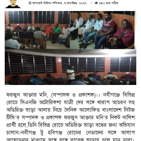
আপডেট টাইমঃ শনিবার, ৩ সেপ্টেম্বর, ২০২২
৬৪০ বার পঠিত
ফরজুন আক্তার মনি, (সম্পাদক ও প্রকাশক)।। নবীগঞ্জে বিভিন্ন
রোডে সিএনজি অটোরিকশা যাত্রী দের সঙ্গে খারাপ আচরণ সহ
অতিরিক্ত ভাড়া আদায় নিয়ে দৈনিক আলোকিত বাংলাদেশ নিউজ
টিভি’র সম্পাদক ও প্রকাশক ফরজুন আক্তার মনি’র নিকট নালিশ
প্রার্থী হলে,তিনি বিভিন্ন রোডে অতিরিক্ত ভাড়া বন্ধের জন্য অভিযান
চালান।নবীগঞ্জ টু হবিগঞ্জ রোডের নেতাদের সঙ্গে আলাপ
আলোচনার মাধ্যমে সঙ্গে সঙ্গে সাবেক ভাড়ায় চলে যান তারা।