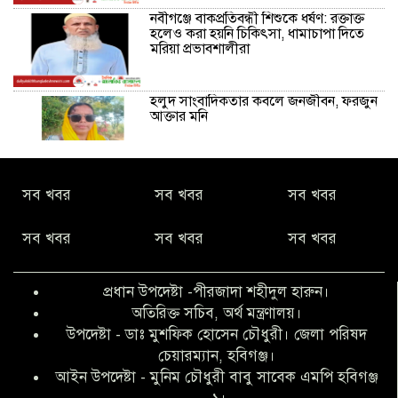
নবীগঞ্জে বাকপ্রতিবন্ধী শিশুকে ধর্ষণ: রক্তাক্ত
হলেও করা হয়নি চিকিৎসা, ধামাচাপা দিতে
মরিয়া প্রভাবশালীরা
হলুদ সাংবাদিকতার কবলে জনজীবন, ফরজুন
আক্তার মনি
নীরবে সমাজ বদলের স্বপ্ন বুনছেন সিমি
সব খবর
সব খবর
সব খবর
কিবরিয়া
সব খবর
সব খবর
সব খবর
অনিয়ম ও জালিয়াতির আশ্রয় নিয়ে মেয়েকে
বৃত্তি পরীক্ষার সুযোগ করে দিলেন প্রধান শিক্ষক
প্রধান উপদেষ্টা -পীরজাদা শহীদুল হারুন।
ফারুক মাস্টার
অতিরিক্ত সচিব, অর্থ মন্ত্রণালয়।
উপদেষ্টা - ডাঃ মুশফিক হোসেন চৌধুরী। জেলা পরিষদ
আব্দুল হক তালুকদার ফাউন্ডেশন মানবতার
চেয়ারম্যান, হবিগঞ্জ।
শিকড় ছুঁই ছুঁই,ফরজুন আক্তার মনি
আইন উপদেষ্টা - মুনিম চৌধুরী বাবু সাবেক এমপি হবিগঞ্জ