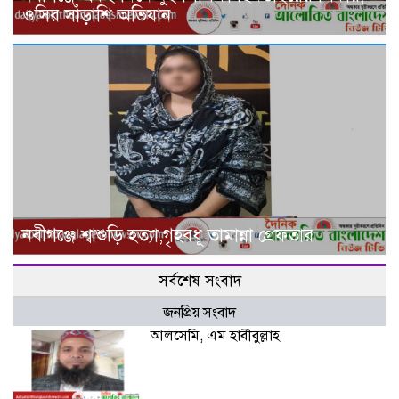
ওসির সাঁড়াশি অভিযান
নবীগঞ্জে শ্বাশুড়ি হত্যা,গৃহবধূ তামান্না গ্রেফতার
সর্বশেষ সংবাদ
জনপ্রিয় সংবাদ
আলসেমি, এম হাবীবুল্লাহ