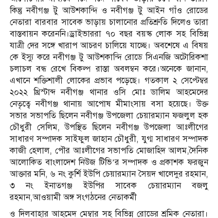
কিন্তু নবীগঞ্জ টু আউশকান্দি ও নবীগঞ্জ টু আইন গাঁও রোডের
নেতারা বারবার সাবেক ভাড়ায় চালানোর প্রতিশ্রুতি দিলেও তারা
বাস্তবায়ন করেননি।ড্রাইভাররা ৭০ বছর বয়স্ক লোক সহ বিভিন্ন
যাত্রী দের সঙ্গে খারাপ আচরণ চালিয়ে যাচ্ছে। অবশেষে এ বিষয়
কে ইস্যু করে নবীগঞ্জ টু আউশকান্দি রোডে সিএনজি অটোরিকশা
চলাচল বন্ধ রেখে বিকল্প রাস্তা অবলম্বন করে।অনেকে জানান,
এখানে শক্তিশালী লোকের প্রভাব পড়েছে। গতকাল ২ সেপ্টেম্বর
২০২২ খ্রিস্টাব্দ নবীগঞ্জ থানার ওসি মোঃ ডালিম আহমেদের
নেতৃত্বে নবীগঞ্জ থানায় আপোষ মীমাংসায় বসা হয়েছে। উক্ত
সভার সভাপতি ছিলেন নবীগঞ্জ উপজেলা চেয়ারম্যান ফজলুল হক
চৌধুরী সেলিম, উপস্থিত ছিলেন নবীগঞ্জ উপজেলা আঃলীগের
সাধারণ সম্পাদক সাইফুল জাহান চৌধুরী, যুগ্ম সাধারণ সম্পাদক
কাজী হেলাল, পৌর আঃলীগের সভাপতি মোজাহিদ আলম,দৈনিক
আলোকিত বাংলাদেশ নিউজ টিভি’র সম্পাদক ও প্রকাশক ফরজুন
আক্তার মনি, ৬ নং কুর্শি ইউপি চেয়ারম্যান সৈয়দ খালেদুর রহমান,
৩ নং ইনাতগঞ্জ ইউপির সাবেক চেয়ারম্যান বজলু
রহমান,আওয়ামী অঙ্গ সংগঠনের নেতাকর্মী
ও দিলবাহার আহমেদ মেম্বার সহ বিভিন্ন রোডের শ্রমিক নেতারা।