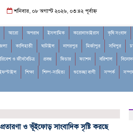
শনিবার, ০৮ অগাস্ট ২০২৬, ০৩:৪২ পূর্বাহ্ন
আরো
অপরাধ
ইসলামিক
করোনাভাইরাস
কৃষি সংবাদ
জেলা
কালিহাতী
ঘাটাইল
নাগরপুর
মির্জাপুর
সখিপুর
ঢ
রিবেশ ও জীববৈচিত্র
প্রবন্ধ
ফিচার
ফ্যাশন
বরিশাল
বিনোদ
ইফস্টাইল
শিক্ষা
শিল্প-সাহিত্য
শুভেচ্ছা বাণী
সম্পর্ক
সম্প
প্রতারণা ও ভূঁইফোড় সাংবাদিক সৃষ্টি করছে