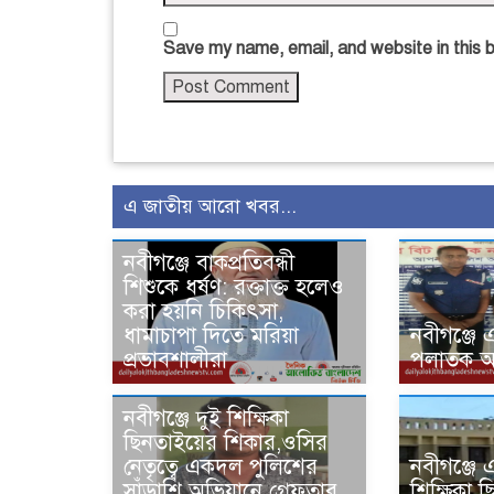
Save my name, email, and website in this 
এ জাতীয় আরো খবর...
নবীগঞ্জে বাকপ্রতিবন্ধী
শিশুকে ধর্ষণ: রক্তাক্ত হলেও
করা হয়নি চিকিৎসা,
ধামাচাপা দিতে মরিয়া
‎নবীগঞ্জে এ
প্রভাবশালীরা
পলাতক আসা
নবীগঞ্জে দুই শিক্ষিকা
ছিনতাইয়ের শিকার,ওসির
নেতৃত্বে একদল পুলিশের
নবীগঞ্জে 
সাঁড়াশি অভিযানে গ্রেফতার
শিক্ষিকা 