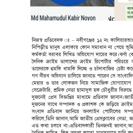
নিজস্ব প্রতিবেদক ঃ – নবীগঞ্জের ১২ নং কালিয়ারভাংগ
নিপিড়ীত মানুষ এলাকায় কোন সমাধান না পেয়ে ভূমিহী
কর্মকর্তা বরাবর লিখিত অভিযোগ দায়ের করে।ঝর্ণা
দৈনিক ক্রাইম তালাশের ক্রাইম রিপোর্টার পরিচয়ে আ
তাদেরকে হুমকি ধামকি দিচ্ছে ও চাঁদাবাজির চেষ্টা কর
গণ নীরব অভিযান চালিয়ে জানতে পারেন সে সাংবাদিক 
মেম্বার ও তার লোকজন নিয়ে সামাজিক যোগাযোগ ম
সেক্রেটারি, শ্রমিক নেতা ছামাদুল হক চৌধুরীর বিরুদ
দুজনেই প্রেস বিজ্ঞপ্তির মাধ্যমে প্রতিবাদ জানান।জা
দুজনের সাথে সম্পাদক ও প্রকাশক কে জড়িয়ে ক্রাইম
সংবাদ প্রতিবাদ জানিয়ে অনলাইন পোর্টালের সম
করিলে,তিনি জানান,আমি জাতীয় প্রেসক্লাবের নেতা, 
এত কথা চলবে না।প্রতিবাদকারী তিনজনই জানান,আপন
নৈতিক দায়িত্ব, কিন্তু অযথা কারো মানসম্মানে হান