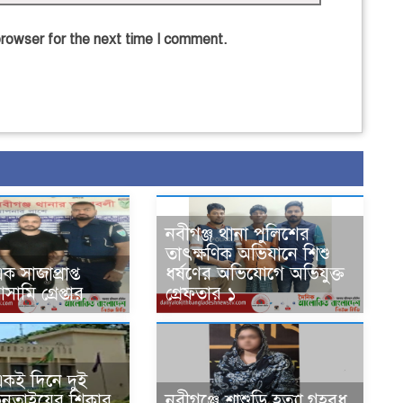
browser for the next time I comment.
নবীগঞ্জ থানা পুলিশের
তাৎক্ষণিক অভিযানে শিশু
ক সাজাপ্রাপ্ত
ধর্ষণের অভিযোগে অভিযুক্ত
মি গ্রেপ্তার
গ্রেফতার ১
একই দিনে দুই
ছিনতাইয়ের শিকার,
নবীগঞ্জে শ্বাশুড়ি হত্যা,গৃহবধূ