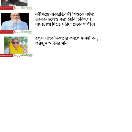
নবীগঞ্জে বাকপ্রতিবন্ধী শিশুকে ধর্ষণ:
রক্তাক্ত হলেও করা হয়নি চিকিৎসা,
ধামাচাপা দিতে মরিয়া প্রভাবশালীরা
হলুদ সাংবাদিকতার কবলে জনজীবন,
ফরজুন আক্তার মনি
নীরবে সমাজ বদলের স্বপ্ন বুনছেন সিমি
কিবরিয়া
অনিয়ম ও জালিয়াতির আশ্রয় নিয়ে
মেয়েকে বৃত্তি পরীক্ষার সুযোগ করে
দিলেন প্রধান শিক্ষক ফারুক মাস্টার
আব্দুল হক তালুকদার ফাউন্ডেশন
মানবতার শিকড় ছুঁই ছুঁই,ফরজুন
আক্তার মনি