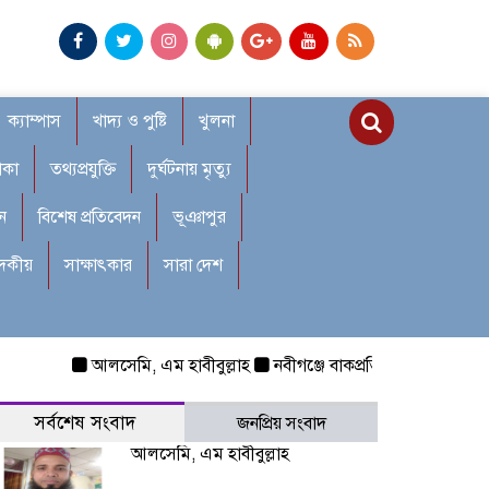
ক্যাম্পাস
খাদ্য ও পুষ্টি
খুলনা
াকা
তথ্যপ্রযুক্তি
দুর্ঘটনায় মৃত্যু
ন
বিশেষ প্রতিবেদন
ভূঞাপুর
াদকীয়
সাক্ষাৎকার
সারা দেশ
আলসেমি, এম হাবীবুল্লাহ
নবীগঞ্জে বাকপ্রতিবন্ধী শিশুকে ধর্ষণ: র
সর্বশেষ সংবাদ
জনপ্রিয় সংবাদ
আলসেমি, এম হাবীবুল্লাহ