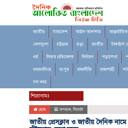
জাতীয়
সারাদেশ
আইন-আদালত
আন্তর্জাতিক
খেলাধুলা
চট্টগ্রাম
ছড়া
জাতীয়
টাঙ্গাইল 
ধর্ম
নিজস্ব প্রতিবেদক
নির্বাচন
পড়ালেখা
প
ময়মনসিংহ
রংপুর
রাজনীতি
রাজশাহী
লা
সব খবর
শিরোনামঃ
হোম
অপরাধ
,
সিলেট
জাতীয় প্রেসক্লাব ও জাতীয় দৈনিক নামে 