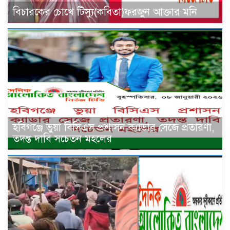
বিচারকের চোখে টিস্যু(কবিতা)ফরজুন আক্তার মনি
হবিগঞ্জে ভুয়া বিসিএস প্রশাসন ক্যাডার সেজে প্রতারণা,
তদন্ত দাবি সচেতন মহলের