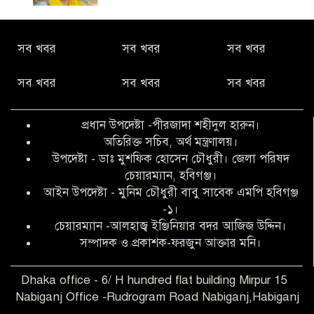
নীরবে সমাজ বদলের স্বপ্ন বুনছেন সিমি
সব খবর
সব খবর
সব খবর
কিবরিয়া
সব খবর
সব খবর
সব খবর
অনিয়ম ও জালিয়াতির আশ্রয় নিয়ে মেয়েকে
বৃত্তি পরীক্ষার সুযোগ করে দিলেন প্রধান শিক্ষক
প্রধান উপদেষ্টা -পীরজাদা শহীদুল হারুন।
ফারুক মাস্টার
অতিরিক্ত সচিব, অর্থ মন্ত্রণালয়।
উপদেষ্টা - ডাঃ মুশফিক হোসেন চৌধুরী। জেলা পরিষদ
আব্দুল হক তালুকদার ফাউন্ডেশন মানবতার
চেয়ারম্যান, হবিগঞ্জ।
শিকড় ছুঁই ছুঁই,ফরজুন আক্তার মনি
আইন উপদেষ্টা - মুনিম চৌধুরী বাবু সাবেক এমপি হবিগঞ্জ
-১।
চেয়ারম্যান -আলহাজ্ব ইঞ্জিনিয়ার বদর আজিজ উদ্দিন।
সিলেট রেঞ্জের শ্রেষ্ঠ ওসি নির্বাচিত হলেন
সম্পাদক ও প্রকাশক-ফরজুন আক্তার মনি।
নবীগঞ্জ থানার ওসি মোনায়েম
Dhaka office - 6/ H hundred flat building Mirpur 15
Nabiganj Office -Rudrogram Road Nabiganj,Habiganj
‎নবীগঞ্জে এক সাজাপ্রাপ্ত পলাতক আসামি
গ্রেপ্তার