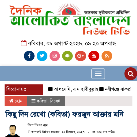
রবিবার, ০৯ অগাস্ট ২০২৬, ০৯:২০ অপরাহ্ন
Toggle
navigation
শিরোনামঃ
আলসেমি, এম হাবীবুল্লাহ
নবীগঞ্জে বাকপ্রতিবন্ধী
হোম
কবিতা
,
সিলেট
কিছু দিন রেখো (কবিতা) ফরজুন আক্তার মনি
রিপোর্টারের নাম
আপডেট টাইমঃ শুক্রবার, ২২ ডিসেম্বর, ২০২৩
৭৩২ বার পঠিত