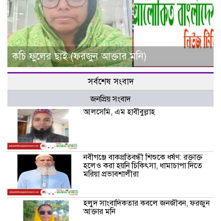
কচি ফুলের ছাই (ফরজুন আক্তার মনি)
সর্বশেষ সংবাদ
জনপ্রিয় সংবাদ
আলসেমি, এম হাবীবুল্লাহ
নবীগঞ্জে বাকপ্রতিবন্ধী শিশুকে ধর্ষণ: রক্তাক্ত
হলেও করা হয়নি চিকিৎসা, ধামাচাপা দিতে
মরিয়া প্রভাবশালীরা
হলুদ সাংবাদিকতার কবলে জনজীবন, ফরজুন
আক্তার মনি