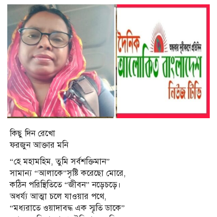
কিছু দিন রেখো
ফরজুন আক্তার মনি
“হে মহামহিম, তুমি সর্বশক্তিমান”
সামান্য “আলাকে”সৃষ্টি করেছো মোরে,
কঠিন পরিস্থিতিতে “জীবন” নড়েচড়ে।
অধর্য্য আত্মা চলে যাওয়ার পথে,
“মধ্যরাতে ওয়াদাবদ্ধ এক স্মৃতি ডাকে”