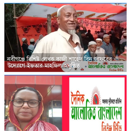
নবীগঞ্জে বিশিষ্ট লেখক কাজী শাহেদ বিন জাফরের
উদ্যোগে ইফতার মাহফিল অনুষ্ঠিত