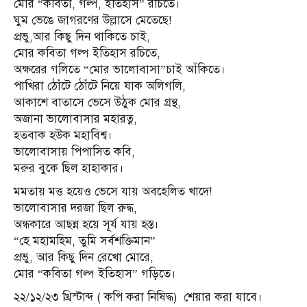
মোর “কবিতা, গল্প, ইতিহাস” রচিতে।
ঘুম ভেঙে জাগরণের উল্লাসে মেতেছে!
প্রভু,আর কিছু দিন থাকিতে চাই,
মোর কবিতা গল্প ইতিহাস রচিতে,
অক্ষরের গলিতে “মোর ভালোবাসা”চাই আঁকিতে।
পাখিরা ঠোঁটে ঠোঁটে নিয়ে যাক অলিগলি,
আকাশে বাতাসে ভেসে উঠুক মোর গ্রন্থ,
অজানা ভালোবাসার মহারত্ন,
হতবাক হউক মহাবিশ্ব।
ভালোবাসায় পিপাসিত কবি,
মরুর বুকে ছিল হাহাকার।
মমতায় মত্ত হয়েও ভেসে যায় অবহেলিত খাদে!
ভালোবাসার দরজা ছিল রুদ্ধ,
অন্ধকারে আছন্ন হয়ে সূর্য যায় হস্ত।
“হে মহামহিম, তুমি সর্বশক্তিমান”
প্রভু, আর কিছু দিন রেখো মোরে,
মোর “কবিতা গল্প ইতিহাস” গড়িতে।
২২/১২/২৩ খ্রিস্টাব্দ ( কপি করা নিষিদ্ধ) শেয়ার করা যাবে।