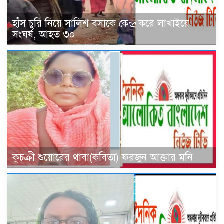
হাঁস চুরি নিয়ে সালিশ বসাকে কেন্দ্র করে লাখাইয়ে
সংঘর্ষ, আহত ৩০
কুচক্রী শুয়োরের থাবা(কবিতা) ফরজুন আক্তার মনি