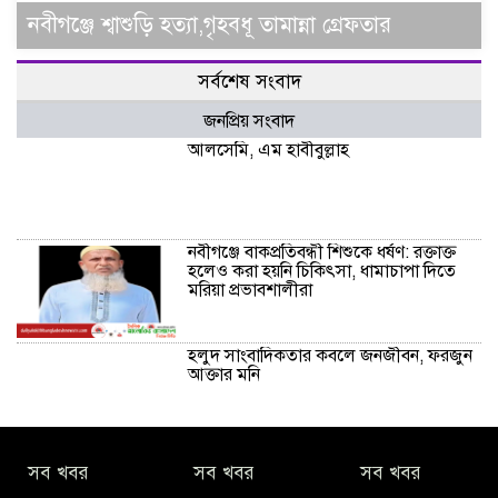
নবীগঞ্জে শ্বাশুড়ি হত্যা,গৃহবধূ তামান্না গ্রেফতার
সর্বশেষ সংবাদ
জনপ্রিয় সংবাদ
আলসেমি, এম হাবীবুল্লাহ
নবীগঞ্জে বাকপ্রতিবন্ধী শিশুকে ধর্ষণ: রক্তাক্ত
হলেও করা হয়নি চিকিৎসা, ধামাচাপা দিতে
মরিয়া প্রভাবশালীরা
হলুদ সাংবাদিকতার কবলে জনজীবন, ফরজুন
আক্তার মনি
নীরবে সমাজ বদলের স্বপ্ন বুনছেন সিমি
সব খবর
সব খবর
সব খবর
কিবরিয়া