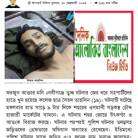
আপডেট টাইমঃ বুধবার, ২৮ ফেব্রুয়ারী, ২০২৪
১১৯১ বার পঠিত
ফরজুন আক্তার মনি ॥নবীগঞ্জে তুচ্ছ ঘটনার জের ধরে সহপার্টিদের
হাতে খুন হয়েছে কলেজ ছাত্র সৈয়দ তাহসিন (১৯)। ঘটনাটি ঘটেছে
মঙ্গলবার রাত সাড়ে ৯ টার দিকে শহরের ওসমানী সড়কস্থ চৌদ্দ
হাজারী মার্কেটের সামনে। এ ঘটনায় শহর জোরে উৎকন্ঠা ও
আতংক বিরাজ করছে। ঘটনার পরপরই পুলিশ ঘটনার তদন্তসহ
জড়িতদের গ্রেফতারে অভিযান অব্যাহত রেখেছেন। ইতিমধ্যে
পুলিশ ঘটনার সাথে জড়িত ৫/৭ জনের নাম সনাক্ত করেছেন।