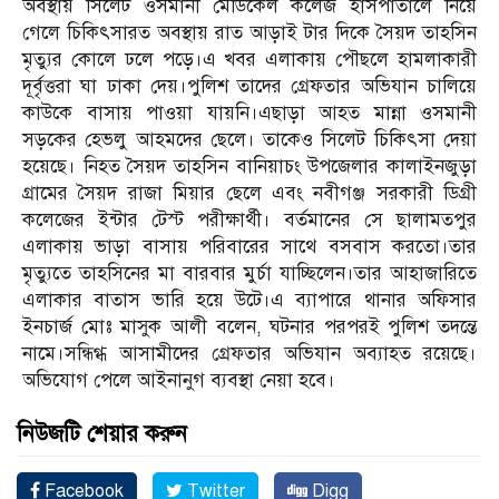
অবস্থায় সিলেট ওসমানী মেডিকেল কলেজ হাসপাতালে নিয়ে
গেলে চিকিৎসারত অবস্থায় রাত আড়াই টার দিকে সৈয়দ তাহসিন
মৃত্যুর কোলে ঢলে পড়ে।এ খবর এলাকায় পৌছলে হামলাকারী
দূর্বৃত্তরা ঘা ঢাকা দেয়।পুলিশ তাদের গ্রেফতার অভিযান চালিয়ে
কাউকে বাসায় পাওয়া যায়নি।এছাড়া আহত মান্না ওসমানী
সড়কের হেভলু আহমদের ছেলে। তাকেও সিলেট চিকিৎসা দেয়া
হয়েছে। নিহত সৈয়দ তাহসিন বানিয়াচং উপজেলার কালাইনজুড়া
গ্রামের সৈয়দ রাজা মিয়ার ছেলে এবং নবীগঞ্জ সরকারী ডিগ্রী
কলেজের ইন্টার টেস্ট পরীক্ষার্থী। বর্তমানের সে ছালামতপুর
এলাকায় ভাড়া বাসায় পরিবারের সাথে বসবাস করতো।তার
মৃত্যুতে তাহসিনের মা বারবার মুর্চা যাচ্ছিলেন।তার আহাজারিতে
এলাকার বাতাস ভারি হয়ে উটে।এ ব্যাপারে থানার অফিসার
ইনচার্জ মোঃ মাসুক আলী বলেন, ঘটনার পরপরই পুলিশ তদন্তে
নামে।সন্ধিগ্ধ আসামীদের গ্রেফতার অভিযান অব্যাহত রয়েছে।
অভিযোগ পেলে আইনানুগ ব্যবস্থা নেয়া হবে।
নিউজটি শেয়ার করুন
Facebook
Twitter
Digg