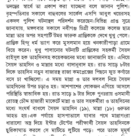
তদন্তের স্বার্থে তা প্রকাশ করা যাচ্ছেনা বলে জানান পুলিশ।
বৃহস্পতিবার সকালে বাহুবলের সার্কেল এসপি আবুল খয়েরসহ
একদল পুলিশ ঘটনাস্থল পরিদর্শন করেছেন।বিভিন্ন প্রাপ্ত সুত্রে
জানাযায়, মঙ্গলবার সকালে নবীগঞ্জ ডিগ্রী কলেজে কলেজ ছাত্র
মান্না তার অপর সহপার্টি উমর ফারুক প্রান্তিককে দেখে থুথু পেলে।
প্রান্তিক হিন্দু ধর্ম ত্যাগ করে মুসলমান হয়ে খনকারীপাড়া গ্রামে
বিয়ে করেন। থুথু পালানোর ঘটনাটি প্রান্তিকের সহকর্মী সৈয়দ
রাইসুল হক তাহসিনসহ কয়েকজনের মধ্যে জানাজানি হয়। এনিয়ে
সৈয়দ তাহসিন ও মান্নার মধ্যে বাদানুবাদ হয়। রাত সাড়ে ৮টার
দিকে তাহসিন নতুন বাজারস্থ রাজা কমপ্লেক্সের পিছনে ফুড কর্ণারে
বসে চা খাচ্ছিলো। এ সময় মান্না ও তার দলবল নিয়ে সৈয়দ
তাহসিনের উপর চড়াও হয়। আশপাশের লোকজন এগিয়ে আসলে
পরিস্থিতি স্বাভাবিক হয়। রাত সাড়ে ৯ টার দিকে পুণঃরায় ওসমানী
রোডস্থ চৌদ্দ হাজারী মাকের্টে মান্না ও তার সহকর্মীরা ও তাহসিনের
মধ্যে সংঘর্ষ বাধলে সৈয়দ তাহসিন (১৯), মান্না (১৮) গুরুতর
আহত হয়।এক পর্যায়ে হাসপাতালে যাবার পথে মান্নাগংরা
ধারালো অস্ত্র দিয়ে ইন্টার টেস্টের পরীক্ষার্থী সৈয়দ তাহসিনকে
ছুরিকাঘাত করলে সে মাটিতে লুটিয়ে পড়ে। পরে তাকে মূমূর্ষ