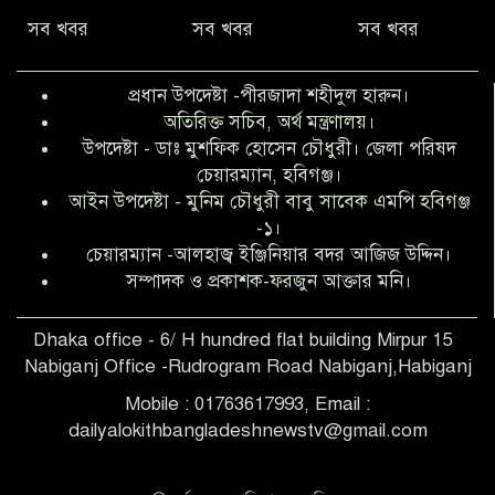
সব খবর
সব খবর
সব খবর
অনিয়ম ও জালিয়াতির আশ্রয় নিয়ে মেয়েকে
বৃত্তি পরীক্ষার সুযোগ করে দিলেন প্রধান শিক্ষক
প্রধান উপদেষ্টা -পীরজাদা শহীদুল হারুন।
ফারুক মাস্টার
অতিরিক্ত সচিব, অর্থ মন্ত্রণালয়।
উপদেষ্টা - ডাঃ মুশফিক হোসেন চৌধুরী। জেলা পরিষদ
আব্দুল হক তালুকদার ফাউন্ডেশন মানবতার
চেয়ারম্যান, হবিগঞ্জ।
শিকড় ছুঁই ছুঁই,ফরজুন আক্তার মনি
আইন উপদেষ্টা - মুনিম চৌধুরী বাবু সাবেক এমপি হবিগঞ্জ
-১।
চেয়ারম্যান -আলহাজ্ব ইঞ্জিনিয়ার বদর আজিজ উদ্দিন।
সিলেট রেঞ্জের শ্রেষ্ঠ ওসি নির্বাচিত হলেন
সম্পাদক ও প্রকাশক-ফরজুন আক্তার মনি।
নবীগঞ্জ থানার ওসি মোনায়েম
Dhaka office - 6/ H hundred flat building Mirpur 15
Nabiganj Office -Rudrogram Road Nabiganj,Habiganj
‎নবীগঞ্জে এক সাজাপ্রাপ্ত পলাতক আসামি
গ্রেপ্তার
Mobile : 01763617993, Email :
dailyalokithbangladeshnewstv@gmail.com
নবীগঞ্জ থানা পুলিশের তাৎক্ষণিক অভিযানে
শিশু ধর্ষণের অভিযোগে অভিযুক্ত গ্রেফতার ১