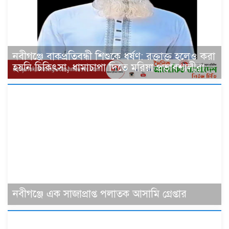
নবীগঞ্জে বাকপ্রতিবন্ধী শিশুকে ধর্ষণ: রক্তাক্ত হলেও করা
হয়নি চিকিৎসা, ধামাচাপা দিতে মরিয়া প্রভাবশালীরা
‎নবীগঞ্জে এক সাজাপ্রাপ্ত পলাতক আসামি গ্রেপ্তার