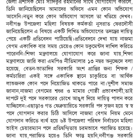
জেলা প্রশাসক মোঃ সাদিকুর রহমানের সাথে যোগাযোগ করিলে,
তিনি জানিয়েছিলেন আমাদের অফিসে এমন কোন অভিযোগ
আসেনি।নতুন করে কোন অভিযোগ আসলে তা খতিয়ে দেখব।
নবীগঞ্জ উপজেলা মহিলা বিষয়ক কর্মকর্তা নুসরাত ফেরদৌসী
জানিয়েছিলেন এ বিষয়ে একটি লিখিত অভিযোগের তদন্তের দায়িত্ব
পেয়ে একটি প্রতিবেদন পাঠিয়েছি।প্রতিবেদনে দেখা যায় নাজমা
বেগম একাধিক বার সময় চেয়েও কোন ডকুমেন্টস দাখিল করিতে
পারেননি।শিক্ষা মন্ত্রণালয়ে যোগাযোগ করে জানা যায়,শিক্ষা
মন্ত্রণালয়ে জারি করা এমপিও নীতিমালার ১৩ নম্বর অনুচ্ছেদে বলা
হয়েছে, বেতন-ভাতাদির সরকারি অংশ প্রাপ্তির জন্য শিক্ষক /
কর্মচারিরা একই সঙ্গে একাধিক স্থানে চাকুরিতে বা আর্থিক
লাভজনক কোন পদে নিয়োজিত থাকতে পারে না।সুশীল সমাজ
জানান,নাজমা বেগমের শ্বশুর ও মামার গোষ্ঠী প্রভাবশালী,তাই
দাপটে দুই পদে সরকারের চোখে আঙুল দিয়ে দায়িত্ব পালন করে
যাচ্ছিলেন।এছাড়াও গত ফেব্রুয়ারিতে সরকারি পদ সৃজন হয়ে স্ব স্ব
পদে যোগদান করার চিঠি আসিলে নাজমা বেগম নিয়ম মেনে
যোগদান করিতে ব্যর্থ হয়ে ৬ষ্ট উপজেলা পরিষদ নির্বাচনে মহিলা
ভাইস চেয়ারম্যান পদে প্রতিদ্বন্দ্বিতায় চরমভাবে পরাজিত হয়েছে।
জানা যায়,পরাজিত হয়েও তিনি ক্ষান্ত হয়নি,নবীগঞ্জ সরকারি