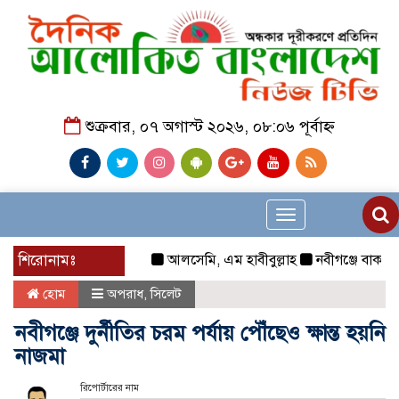
শুক্রবার, ০৭ অগাস্ট ২০২৬, ০৮:০৬ পূর্বাহ্ন
Toggle
navigation
শিরোনামঃ
আলসেমি, এম হাবীবুল্লাহ
নবীগঞ্জে বাকপ্রতিবন্
হোম
অপরাধ
,
সিলেট
নবীগঞ্জে দুর্নীতির চরম পর্যায় পৌঁছেও ক্ষান্ত হয়নি
নাজমা
রিপোর্টারের নাম