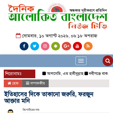
সোমবার, ১০ অগাস্ট ২০২৬, ০৬:১৮ অপরাহ্ন
Toggle
navigation
শিরোনামঃ
আলসেমি, এম হাবীবুল্লাহ
নবীগঞ্জে বাকপ্রতিবন্
হোম
সম্পাদকীয়
ইতিহাসের দিকে তাকানো জরুরি, ফরজুন
আক্তার মনি
রিপোর্টারের নাম