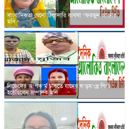
সাংবাদিকতা যেনো ঠিকাদারি ব্যবসা “ফরজুন আক্তার
মনি “
নিজেদের অ’পক’র্ম ঢাকতে যাদের ষ’ড়য’ন্ত্রে পি’ষ্ট
হয়েছিলেন সম্পাদক মনি