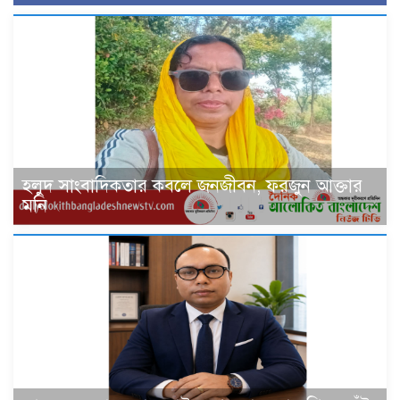
হলুদ সাংবাদিকতার কবলে জনজীবন, ফরজুন আক্তার
মনি