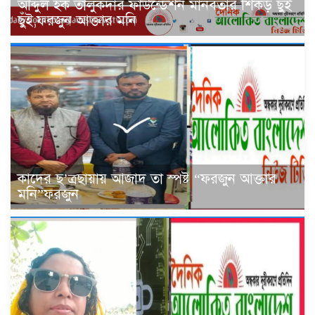
আব্দুল হক তালুকদার ফাউন্ডেশন মানবতার শিকড় ছুঁই
ছুঁই,ফরজুন আক্তার মনি
কাদের ছ’ত্রছায়ায় আজাদ তা স্পষ্ট “ফরজুন আক্তার
মনি”ফরজুন