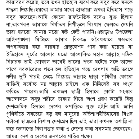
কারাবরণ করেছি।তবে তখন ইতিহাস স্মরণ করে সবুর করে মনকে
শান্তনা দিয়েছি।হয়তো আমার মতো হাজারো জনতা ইতিহাস পড়ে
সবুর করেছেন।আমি কোনো রাজনৈতিক দলেও যুক্ত ছিলাম
না,তারপরও আমাকে নির্যাতন নিপীড়নে নিঃশ্বাস ফেলতে দেয়নি
তারা।হয়তো আমার মতো কষ্ট কেউ পায়নি।এছাড়াও উপজেলা
আইনশৃঙ্খলা মিটিংয়ে আমার বিরুদ্ধে অবৈধভাবে ক্ষমতার
অপব্যবহার করে বারবার রেজুলেশন পাস করা হয়েছে যা
ইতিহাসে সূর্যের আলোর মতো আলোকিত।মহান আল্লাহ সঠিক
বিচারক তাই লোকাল ভাবেই তাদের পতন ঘটেছে সঙ্গে তাদের
পাপে সরকারেরও পতন হল।ইতিহাস পড়ে দেখলাম অতি তরঙ্গে
নদীর দুটি পারই ভেঙে গিয়েছে।আল্লাহ ছাড়া পৃথিবীর কোনো
ব্যক্তিই সর্বোচ্চ নয়।আল্লাহ চাইলে এক নিমিষেই সব ধ্বংস
করিতে পারেন।আমি একজন ছাত্রী হিসাবে কোটা সংস্কার
আন্দোলনে অসুস্থ শরীরে ঢাকায় গিয়ে অংশ গ্রহণ করেছি কিন্তু
দেশপ্রেমিক হিসাবে দেশের অশান্তিতে যুক্ত হইনি।আমি জানি
পৃথিবীতে সবচেয়ে বড় হল মানুষের অভিশাপইতিহাসের বিপ্লব
ঘটানো ছাত্রদের বিশাল দেশপ্রেম ছিল,তাই তারা কখনও অশান্তি না
করে জনগণের নিরাপত্তার কথা ও দেশের কথা সবসময় ভেবেছেন।
আমরা দেশ ও দেশের জনগণের শান্তির পক্ষে।