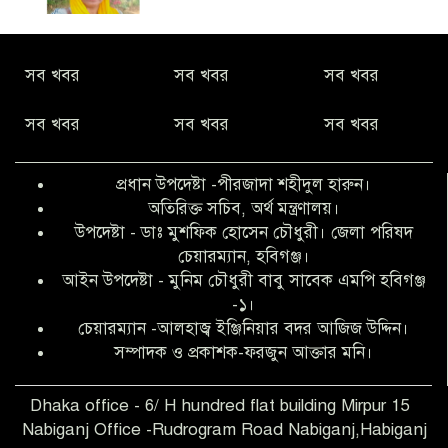
নীরবে সমাজ বদলের স্বপ্ন বুনছেন সিমি
সব খবর
সব খবর
সব খবর
কিবরিয়া
সব খবর
সব খবর
সব খবর
অনিয়ম ও জালিয়াতির আশ্রয় নিয়ে মেয়েকে
বৃত্তি পরীক্ষার সুযোগ করে দিলেন প্রধান শিক্ষক
প্রধান উপদেষ্টা -পীরজাদা শহীদুল হারুন।
ফারুক মাস্টার
অতিরিক্ত সচিব, অর্থ মন্ত্রণালয়।
উপদেষ্টা - ডাঃ মুশফিক হোসেন চৌধুরী। জেলা পরিষদ
আব্দুল হক তালুকদার ফাউন্ডেশন মানবতার
চেয়ারম্যান, হবিগঞ্জ।
শিকড় ছুঁই ছুঁই,ফরজুন আক্তার মনি
আইন উপদেষ্টা - মুনিম চৌধুরী বাবু সাবেক এমপি হবিগঞ্জ
-১।
চেয়ারম্যান -আলহাজ্ব ইঞ্জিনিয়ার বদর আজিজ উদ্দিন।
সিলেট রেঞ্জের শ্রেষ্ঠ ওসি নির্বাচিত হলেন
সম্পাদক ও প্রকাশক-ফরজুন আক্তার মনি।
নবীগঞ্জ থানার ওসি মোনায়েম
Dhaka office - 6/ H hundred flat building Mirpur 15
Nabiganj Office -Rudrogram Road Nabiganj,Habiganj
‎নবীগঞ্জে এক সাজাপ্রাপ্ত পলাতক আসামি
গ্রেপ্তার