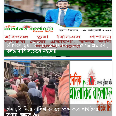
হবিগঞ্জে ভুয়া বিসিএস প্রশাসন ক্যাডার সেজে প্রতারণা,
তদন্ত দাবি সচেতন মহলের
হাঁস চুরি নিয়ে সালিশ বসাকে কেন্দ্র করে লাখাইয়ে
সংঘর্ষ, আহত ৩০