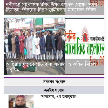
নবীগঞ্জে সাংবাদিক মনির উপর জাবেদ মোল্লার দখল-
নির্যাতন: জীবনের নিরাপত্তাহীনতায় মানবেতর জীবন
আ‌ছিয়ার মৃত‌্যু‌তে গা‌য়েব‌ানা জানাজা ও ক‌ফিন মি‌ছিল
অনু‌ষ্টিত
সর্বশেষ সংবাদ
জনপ্রিয় সংবাদ
আলসেমি, এম হাবীবুল্লাহ