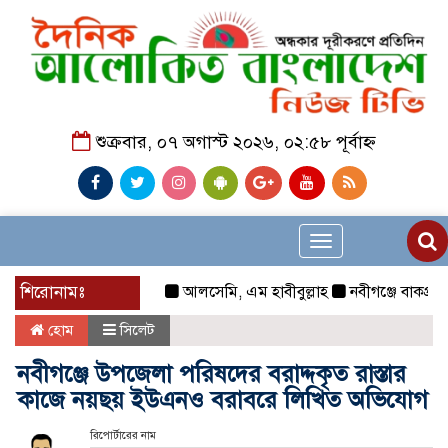
শুক্রবার, ০৭ অগাস্ট ২০২৬, ০২:৫৮ পূর্বাহ্ন
Toggle
navigation
শিরোনামঃ
আলসেমি, এম হাবীবুল্লাহ
নবীগঞ্জে বাকপ্রতিবন্ধ
হোম
সিলেট
নবীগঞ্জে উপজেলা পরিষদের বরাদ্দকৃত রাস্তার
কাজে নয়ছয় ইউএনও বরাবরে লিখিত অভিযোগ
রিপোর্টারের নাম