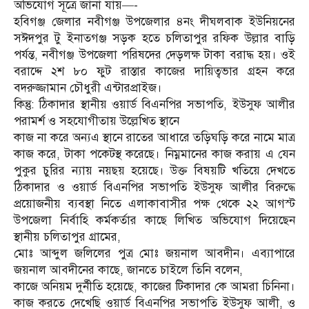
অভিযোগ সূত্রে জানা যায়—-
হবিগঞ্জ জেলার নবীগঞ্জ উপজেলার ৪নং দীঘলবাক ইউনিয়নের
সঈদপুর টু ইনাতগঞ্জ সড়ক হতে চলিতাপুর রফিক উল্লার বাড়ি
পর্যন্ত, নবীগঞ্জ উপজেলা পরিষদের দেড়লক্ষ টাকা বরাদ্ধ হয়। ওই
বরাদ্দে ২শ ৮০ ফুট রাস্তার কাজের দায়িত্বভার গ্রহন করে
বদরুজ্জামান চৌধুরী এন্টারপ্রাইজ।
কিন্তু: ঠিকাদার স্থানীয় ওয়ার্ড বিএনপির সভাপতি, ইউসুফ আলীর
পরামর্শ ও সহযোগীতায় উল্লেখিত স্থানে
কাজ না করে অন্যএ স্থানে রাতের আধারে তড়িঘড়ি করে নামে মাত্র
কাজ করে, টাকা পকেটস্থ করেছে। নিম্নমানের কাজ করায় এ যেন
পুকুর চুরির ন্যায় নয়ছয় হয়েছে। উক্ত বিষয়টি খতিয়ে দেখতে
ঠিকাদার ও ওয়ার্ড বিএনপির সভাপতি ইউসুফ আলীর বিরুদ্ধে
প্রয়োজনীয় ব্যবস্থা নিতে এলাকাবাসীর পক্ষ থেকে ২২ আগস্ট
উপজেলা নির্বাহি কর্মকর্তার কাছে লিখিত অভিযোগ দিয়েছেন
স্থানীয় চলিতাপুর গ্রামের,
মোঃ আব্দুল জলিলের পুত্র মোঃ জয়নাল আবদীন। এব্যাপারে
জয়নাল আবদীনের কাছে, জানতে চাইলে তিনি বলেন,
কাজে অনিয়ম দুর্নীতি হয়েছে, কাজের টিকাদার কে আমরা চিনিনা।
কাজ করতে দেখেছি ওয়ার্ড বিএনপির সভাপতি ইউসুফ আলী, ও