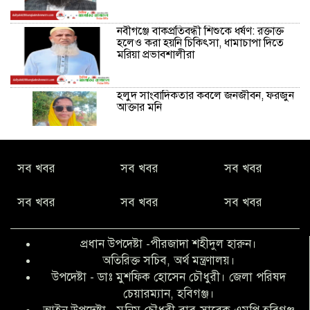
নবীগঞ্জে বাকপ্রতিবন্ধী শিশুকে ধর্ষণ: রক্তাক্ত
হলেও করা হয়নি চিকিৎসা, ধামাচাপা দিতে
মরিয়া প্রভাবশালীরা
হলুদ সাংবাদিকতার কবলে জনজীবন, ফরজুন
আক্তার মনি
নীরবে সমাজ বদলের স্বপ্ন বুনছেন সিমি
সব খবর
সব খবর
সব খবর
কিবরিয়া
সব খবর
সব খবর
সব খবর
অনিয়ম ও জালিয়াতির আশ্রয় নিয়ে মেয়েকে
বৃত্তি পরীক্ষার সুযোগ করে দিলেন প্রধান শিক্ষক
প্রধান উপদেষ্টা -পীরজাদা শহীদুল হারুন।
ফারুক মাস্টার
অতিরিক্ত সচিব, অর্থ মন্ত্রণালয়।
উপদেষ্টা - ডাঃ মুশফিক হোসেন চৌধুরী। জেলা পরিষদ
আব্দুল হক তালুকদার ফাউন্ডেশন মানবতার
চেয়ারম্যান, হবিগঞ্জ।
শিকড় ছুঁই ছুঁই,ফরজুন আক্তার মনি