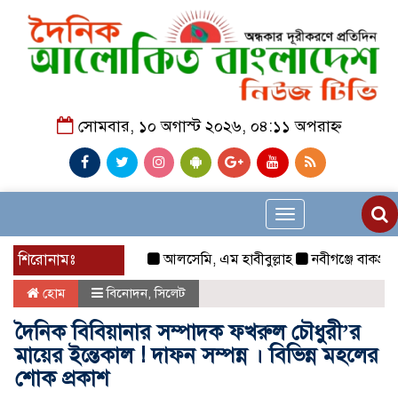
সোমবার, ১০ অগাস্ট ২০২৬, ০৪:১১ অপরাহ্ন
Toggle
navigation
শিরোনামঃ
আলসেমি, এম হাবীবুল্লাহ
নবীগঞ্জে বাকপ্রতিবন্ধ
হোম
বিনোদন
,
সিলেট
দৈনিক বিবিয়ানার সম্পাদক ফখরুল চৌধুরী’র
মায়ের ইন্তেকাল ! দাফন সম্পন্ন । বিভিন্ন মহলের
শোক প্রকাশ