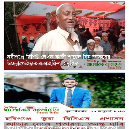
নবীগঞ্জে বিশিষ্ট লেখক কাজী শাহেদ বিন জাফরের
উদ্যোগে ইফতার মাহফিল অনুষ্ঠিত
হবিগঞ্জে ভুয়া বিসিএস প্রশাসন ক্যাডার সেজে প্রতারণা,