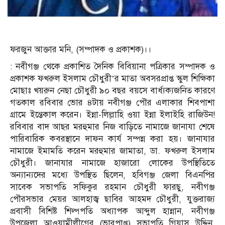
ফরজুন আক্তার মনি, (সম্পাদক ও প্রকাশক)।।
: নবীগঞ্জ থেকে প্রকাশিত দৈনিক বিবিয়ানা পত্রিকার সম্পাদক ও
প্রকাশক ফখরুল ইসলাম চৌধুরী’র মাতা অবসরপ্রাপ্ত স্কুল শিক্ষিকা
মোছাঃ খয়রুন নেছা চৌধুরী ৯০ বছর বয়সে বার্ধ্যক্যজনিত কারণে
গতকাল রবিবার ভোর ৪টায় নবীগঞ্জ পৌর এলাকার শিবপাশা
গ্রামে ইন্তেকাল করেন। ইন্না-লিল্লাহি ওয়া ইন্না ইলাইহি রাজিউন!
রবিবার বাদ আছর মরহুমার নিজ বাড়িতে নামাজে জানাযা শেষে
পারিবারিক কবরস্থানে দাফন কার্য সম্পন্ন করা হয়। জানাযার
নামাজে ইমামতি করেন মরহুমার জামাতা, ডা. ফখরুল ইসলাম
চৌধুরী। জানাযার নামাজে হাজারো লোকের উপস্থিতিতে
অন্যান্যদের মধ্যে উপস্থিত ছিলেন, হবিগঞ্জ জেলা বিএনপির
সাবেক সভাপতি সফিকুর রহমান চৌধুরী ফারছু, নবীগঞ্জ
পৌরসভার মেয়র আলহাজ্ব ছাবির আহমদ চৌধুরী, যুক্তরাজ্য
প্রবাসী বিশিষ্ট শিল্পপতি অধ্যাপক আব্দুল হান্নান, নবীগঞ্জ
উপজেলা আওয়ামীলীগের (ভারপাপ্ত) সভাপতি গিয়াস উদ্দিন,