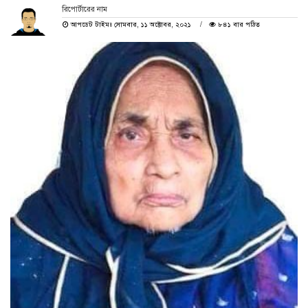
রিপোর্টারের নাম
আপডেট টাইমঃ সোমবার, ১১ অক্টোবর, ২০২১
৮৪১ বার পঠিত