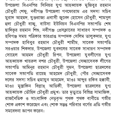
উপজেলা বিএনপির সিনিয়র যুগ্ম আহব্বায়ক মুজিবুর রহমান
চৌধুরী শেফু, নবীগঞ্জ উপজেলা গণফোরাম এর সদস্য সচিব
মুরাদ আহমদ, যুক্তরাজ্য প্রবাসী জুনেদ হোসেন চৌধুরী, শামসুল
হুদা চৌধুরী বাচ্চু, বাউসা ইউনিয়ন বিএনপির সভাপতি শেষ
ছাদিকুর রহমান শিশু, নবীগঞ্জ প্রেসক্লাবের সাধারণ সম্পাদক ও
হবিগঞ্জ সময় পত্রিকার ভারপ্রাপ্ত সম্পাদক সেলিম তালুকদার, যুগ্ম
সম্পাদক হাবিবুর রহমান চৌধুরী শামীম, সাবেক সভাপতি
সরওয়ার শিকদার, উপজেলা যুবদলের সাবেক সাধারণ সম্পাদক
সোহেল আহমদ চৌধুরী রিপন, উপজেলা যুবলীগের যুগ্ম
আহব্বায়ক খায়রুল বশর চৌধুরী, উপজেলা সেচ্ছাসেবক লীগের
সভাপতি আমিনুর রহমান চৌধুরী সুমন, উপজেলা ছাত্রদলের
সাবেক সভাপতি রায়েছ আহমেদ চৌধুরী, পৌর সেচ্ছাসেবক
দলের সদস্য সচিব হুমায়ুন আহমেদ, মাওঃ আব্দুর রকিব হক্কানী,
মাওঃ মুস্তাকিন বিল্লাহ্ আতিকী, উপজেলা ছাত্রদলের যুগ্ম
আহব্বায়ক তৌহিদ চৌধুরী প্রমুখ। তার মৃত্যুতে বিভিন্ন সামাজিক,
রাজনৈতিক ও সাংবাদিক নেতৃবৃন্দ পৃথক পৃথক বাণীতে গভীর
শোক প্রকাশ করেছেন এবং শোক সন্তপ্ত পরিবার বর্গের প্রতি গভীর
সমবেদনা জ্ঞাপন করেন।