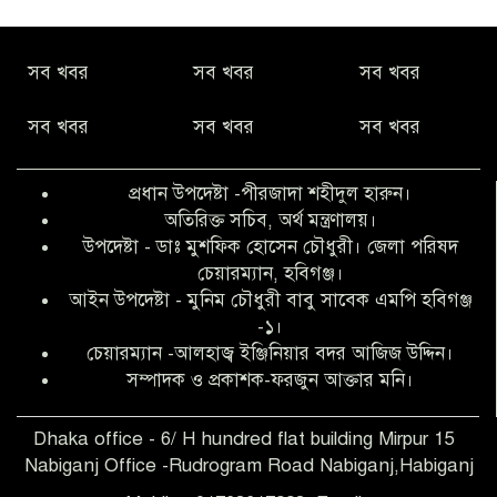
নীরবে সমাজ বদলের স্বপ্ন বুনছেন সিমি
সব খবর
সব খবর
সব খবর
কিবরিয়া
সব খবর
সব খবর
সব খবর
অনিয়ম ও জালিয়াতির আশ্রয় নিয়ে মেয়েকে
বৃত্তি পরীক্ষার সুযোগ করে দিলেন প্রধান শিক্ষক
প্রধান উপদেষ্টা -পীরজাদা শহীদুল হারুন।
ফারুক মাস্টার
অতিরিক্ত সচিব, অর্থ মন্ত্রণালয়।
উপদেষ্টা - ডাঃ মুশফিক হোসেন চৌধুরী। জেলা পরিষদ
আব্দুল হক তালুকদার ফাউন্ডেশন মানবতার
চেয়ারম্যান, হবিগঞ্জ।
শিকড় ছুঁই ছুঁই,ফরজুন আক্তার মনি
আইন উপদেষ্টা - মুনিম চৌধুরী বাবু সাবেক এমপি হবিগঞ্জ
-১।
চেয়ারম্যান -আলহাজ্ব ইঞ্জিনিয়ার বদর আজিজ উদ্দিন।
সিলেট রেঞ্জের শ্রেষ্ঠ ওসি নির্বাচিত হলেন
সম্পাদক ও প্রকাশক-ফরজুন আক্তার মনি।
নবীগঞ্জ থানার ওসি মোনায়েম
Dhaka office - 6/ H hundred flat building Mirpur 15
Nabiganj Office -Rudrogram Road Nabiganj,Habiganj
‎নবীগঞ্জে এক সাজাপ্রাপ্ত পলাতক আসামি
গ্রেপ্তার