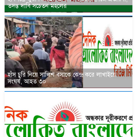
তদন্ত দাবি সচেতন মহলের
হাঁস চুরি নিয়ে সালিশ বসাকে কেন্দ্র করে লাখাইয়ে
সংঘর্ষ, আহত ৩০