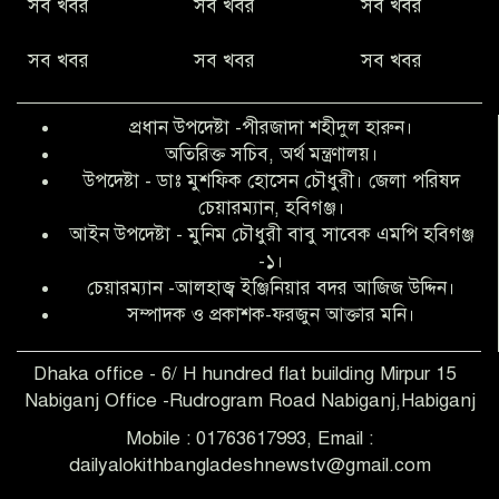
সব খবর
সব খবর
সব খবর
কিবরিয়া
সব খবর
সব খবর
সব খবর
অনিয়ম ও জালিয়াতির আশ্রয় নিয়ে মেয়েকে
বৃত্তি পরীক্ষার সুযোগ করে দিলেন প্রধান শিক্ষক
প্রধান উপদেষ্টা -পীরজাদা শহীদুল হারুন।
ফারুক মাস্টার
অতিরিক্ত সচিব, অর্থ মন্ত্রণালয়।
উপদেষ্টা - ডাঃ মুশফিক হোসেন চৌধুরী। জেলা পরিষদ
আব্দুল হক তালুকদার ফাউন্ডেশন মানবতার
চেয়ারম্যান, হবিগঞ্জ।
শিকড় ছুঁই ছুঁই,ফরজুন আক্তার মনি
আইন উপদেষ্টা - মুনিম চৌধুরী বাবু সাবেক এমপি হবিগঞ্জ
-১।
চেয়ারম্যান -আলহাজ্ব ইঞ্জিনিয়ার বদর আজিজ উদ্দিন।
সিলেট রেঞ্জের শ্রেষ্ঠ ওসি নির্বাচিত হলেন
সম্পাদক ও প্রকাশক-ফরজুন আক্তার মনি।
নবীগঞ্জ থানার ওসি মোনায়েম
Dhaka office - 6/ H hundred flat building Mirpur 15
Nabiganj Office -Rudrogram Road Nabiganj,Habiganj
‎নবীগঞ্জে এক সাজাপ্রাপ্ত পলাতক আসামি
গ্রেপ্তার
Mobile : 01763617993, Email :
dailyalokithbangladeshnewstv@gmail.com