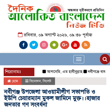
রবিবার, ০৯ অগাস্ট ২০২৬, ০৯:৩৮ পূর্বাহ্ন
Toggle
navigation
শিরোনামঃ
আলসেমি, এম হাবীবুল্লাহ
নবীগঞ্জে বাকপ্রতিবন্
হোম
বিনোদন
,
সিলেট
নবীগঞ্জ উপজেলা আওয়ামীলীগ সভাপতি ও
ইউপি চেয়ারম্যান মুকল জামিনে মুক্ত।।হাজার
জনতার গণ সংবর্ধনা