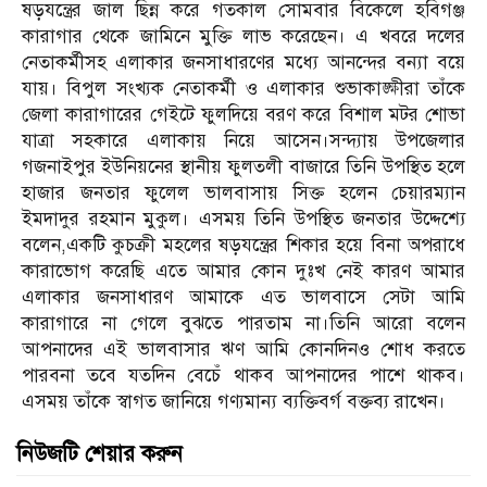
ষড়যন্ত্রের জাল ছিন্ন করে গতকাল সোমবার বিকেলে হবিগঞ্জ
কারাগার থেকে জামিনে মুক্তি লাভ করেছেন। এ খবরে দলের
নেতাকর্মীসহ এলাকার জনসাধারণের মধ্যে আনন্দের বন্যা বয়ে
যায়। বিপুল সংখ্যক নেতাকর্মী ও এলাকার শুভাকাঙ্ক্ষীরা তাঁকে
জেলা কারাগারের গেইটে ফুলদিয়ে বরণ করে বিশাল মটর শোভা
যাত্রা সহকারে এলাকায় নিয়ে আসেন।সন্দ্যায় উপজেলার
গজনাইপুর ইউনিয়নের স্থানীয় ফুলতলী বাজারে তিনি উপস্থিত হলে
হাজার জনতার ফুলেল ভালবাসায় সিক্ত হলেন চেয়ারম্যান
ইমদাদুর রহমান মুকুল। এসময় তিনি উপস্থিত জনতার উদ্দেশ্যে
বলেন,একটি কুচক্রী মহলের ষড়যন্ত্রের শিকার হয়ে বিনা অপরাধে
কারাভোগ করেছি এতে আমার কোন দুঃখ নেই কারণ আমার
এলাকার জনসাধারণ আমাকে এত ভালবাসে সেটা আমি
কারাগারে না গেলে বুঝতে পারতাম না।তিনি আরো বলেন
আপনাদের এই ভালবাসার ঋণ আমি কোনদিনও শোধ করতে
পারবনা তবে যতদিন বেচেঁ থাকব আপনাদের পাশে থাকব।
এসময় তাঁকে স্বাগত জানিয়ে গণ্যমান্য ব্যক্তিবর্গ বক্তব্য রাখেন।
নিউজটি শেয়ার করুন