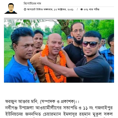
রিপোর্টারের নাম
আপডেট টাইমঃ মঙ্গলবার, ১২ অক্টোবর, ২০২১
৬৭১ বার পঠিত
ফরজুন আক্তার মনি, (সম্পাদক ও প্রকাশক)।।
নবীগঞ্জ উপজেলা আওয়ামীলীগের সভাপতি ও ১১ নং গজনাইপুর
ইউনিয়নের জননন্দিত চেয়ারম্যান ইমদাদুর রহমান মুকুল সকল