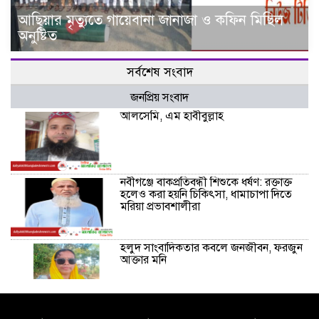
আ‌ছিয়ার মৃত‌্যু‌তে গা‌য়েব‌ানা জানাজা ও ক‌ফিন মি‌ছিল
অনু‌ষ্টিত
সর্বশেষ সংবাদ
জনপ্রিয় সংবাদ
আলসেমি, এম হাবীবুল্লাহ
নবীগঞ্জে বাকপ্রতিবন্ধী শিশুকে ধর্ষণ: রক্তাক্ত
হলেও করা হয়নি চিকিৎসা, ধামাচাপা দিতে
মরিয়া প্রভাবশালীরা
হলুদ সাংবাদিকতার কবলে জনজীবন, ফরজুন
আক্তার মনি
নীরবে সমাজ বদলের স্বপ্ন বুনছেন সিমি