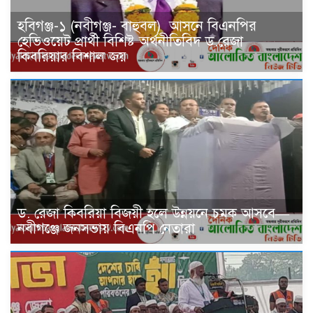
হবিগঞ্জ-১ (নবীগঞ্জ- বাহুবল) আসনে বিএনপির
হেভিওয়েট প্রার্থী বিশিষ্ট অর্থনীতিবিদ ড.রেজা
কিবরিয়ার বিশাল জয়
ড. রেজা কিবরিয়া বিজয়ী হলে উন্নয়নে চমক আসবে—
নবীগঞ্জে জনসভায় বিএনপি নেতারা