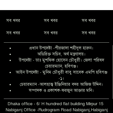
নীরবে সমাজ বদলের স্বপ্ন বুনছেন সিমি
সব খবর
সব খবর
সব খবর
কিবরিয়া
সব খবর
সব খবর
সব খবর
অনিয়ম ও জালিয়াতির আশ্রয় নিয়ে মেয়েকে
বৃত্তি পরীক্ষার সুযোগ করে দিলেন প্রধান শিক্ষক
প্রধান উপদেষ্টা -পীরজাদা শহীদুল হারুন।
ফারুক মাস্টার
অতিরিক্ত সচিব, অর্থ মন্ত্রণালয়।
উপদেষ্টা - ডাঃ মুশফিক হোসেন চৌধুরী। জেলা পরিষদ
আব্দুল হক তালুকদার ফাউন্ডেশন মানবতার
চেয়ারম্যান, হবিগঞ্জ।
শিকড় ছুঁই ছুঁই,ফরজুন আক্তার মনি
আইন উপদেষ্টা - মুনিম চৌধুরী বাবু সাবেক এমপি হবিগঞ্জ
-১।
চেয়ারম্যান -আলহাজ্ব ইঞ্জিনিয়ার বদর আজিজ উদ্দিন।
সিলেট রেঞ্জের শ্রেষ্ঠ ওসি নির্বাচিত হলেন
সম্পাদক ও প্রকাশক-ফরজুন আক্তার মনি।
নবীগঞ্জ থানার ওসি মোনায়েম
Dhaka office - 6/ H hundred flat building Mirpur 15
Nabiganj Office -Rudrogram Road Nabiganj,Habiganj
‎নবীগঞ্জে এক সাজাপ্রাপ্ত পলাতক আসামি