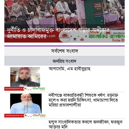
দুর্নীতি ও চাঁদাবাজমুক্ত বাংলাদেশ গড়ার অঙ্গীকার
জামায়াত আমিরের
সর্বশেষ সংবাদ
জনপ্রিয় সংবাদ
আলসেমি, এম হাবীবুল্লাহ
নবীগঞ্জে বাকপ্রতিবন্ধী শিশুকে ধর্ষণ: রক্তাক্ত
হলেও করা হয়নি চিকিৎসা, ধামাচাপা দিতে
মরিয়া প্রভাবশালীরা
হলুদ সাংবাদিকতার কবলে জনজীবন, ফরজুন
আক্তার মনি