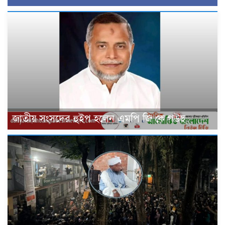
জাতীয় সংসদের হুইপ হলেন এমপি জি কে গউছ