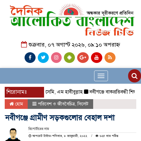
শুক্রবার, ০৭ অগাস্ট ২০২৬, ০৯:১০ অপরাহ্ন
Toggle
navigation
শিরোনামঃ
আলসেমি, এম হাবীবুল্লাহ
নবীগঞ্জে বাকপ্রতিবন্ধী শিশুকে ধর
হোম
পরিবেশ ও জীববৈচিত্র
,
সিলেট
নবীগঞ্জে গ্রামীণ সড়কগুলোর বেহাল দশা
রিপোর্টারের নাম
আপডেট টাইমঃ শনিবার, ৮ জানুয়ারী, ২০২২
৬২৫ বার পঠিত