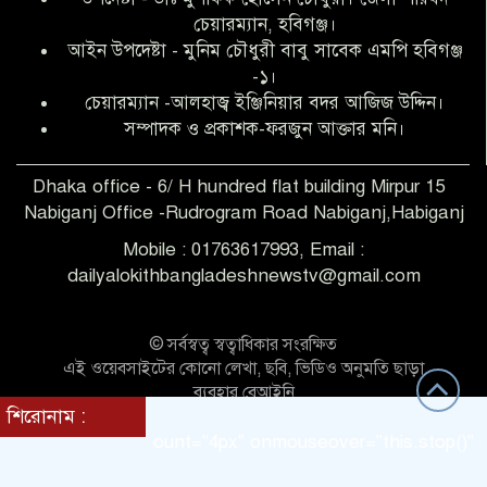
আব্দুল হক তালুকদার ফাউন্ডেশন মানবতার
চেয়ারম্যান, হবিগঞ্জ।
শিকড় ছুঁই ছুঁই,ফরজুন আক্তার মনি
আইন উপদেষ্টা - মুনিম চৌধুরী বাবু সাবেক এমপি হবিগঞ্জ
-১।
চেয়ারম্যান -আলহাজ্ব ইঞ্জিনিয়ার বদর আজিজ উদ্দিন।
সিলেট রেঞ্জের শ্রেষ্ঠ ওসি নির্বাচিত হলেন
সম্পাদক ও প্রকাশক-ফরজুন আক্তার মনি।
নবীগঞ্জ থানার ওসি মোনায়েম
Dhaka office - 6/ H hundred flat building Mirpur 15
Nabiganj Office -Rudrogram Road Nabiganj,Habiganj
‎নবীগঞ্জে এক সাজাপ্রাপ্ত পলাতক আসামি
গ্রেপ্তার
Mobile : 01763617993, Email :
dailyalokithbangladeshnewstv@gmail.com
নবীগঞ্জ থানা পুলিশের তাৎক্ষণিক অভিযানে
শিশু ধর্ষণের অভিযোগে অভিযুক্ত গ্রেফতার ১
© সর্বস্বত্ব স্বত্বাধিকার সংরক্ষিত
এই ওয়েবসাইটের কোনো লেখা, ছবি, ভিডিও অনুমতি ছাড়া
ব্যবহার বেআইনি
নবীগঞ্জে দুই শিক্ষিকা ছিনতাইয়ের
শিরোনাম :
Theme Customized BY:
Themes Seller
শিকার,ওসির নেতৃত্বে একদল পুলিশের
"left" scrollamount="4px" onmouseover="this.stop()" onmou
সাঁড়াশি অভিযানে গ্রেফতার ১