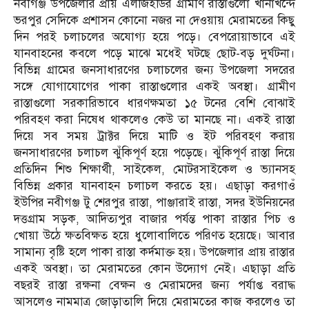
নবীগঞ্জ উপজেলার প্রায় এলজিইডির গ্রামীণ রাস্তাগুলো খানাখন্দে
ভরপুর সেদিকে প্রশাসন কোনো নজর না দেওয়ায় মেরামতের কিছু
দিন পরই চলাচলের অযোগ্য হয়ে পড়ে। বেপরোয়াভাবে এই
যানবাহনের কবলে পড়ে মাঝে মধেই ঘটছে ছোট-বড় দুর্ঘটনা।
বিভিন্ন গ্রামের জনসাধারণের চলাচলের জন্য উপজেলা সদরের
সঙ্গে যোগাযোগের পাকা রাস্তাগুলোর একই অবস্থা। গ্রামীণ
রাস্তাগুলো সরকারিভাবে ধারণক্ষমতা ১৫ টনের বেশি বোঝাই
পরিবহণ করা নিষেধ থাকলেও কেউ তা মানছে না। একই রাস্তা
দিয়ে সব সময় ট্রাক্টর দিয়ে মাটি ও ইট পরিবহণ করায়
জনসাধারণের চলাচল ঝুঁকিপূর্ণ হয়ে পড়েছে। ঝুঁকিপূর্ণ রাস্তা দিয়ে
প্রতিদিন শিশু শিক্ষার্থী, সাইকেল, মোটরসাইকেল ও ভ্যানসহ
বিভিন্ন প্রকার যানবাহন চলাচল করতে হয়। এছাড়া করগাওঁ
ইউপির নবীগঞ্জ টু শেরপুর রাস্তা, পাঞ্জারাই রাস্তা, সদর ইউনিয়নের
দত্তগ্রাম সড়ক, আদিত্যপুর বাজার পর্যন্ত পাকা রাস্তার পিচ ও
খোয়া উঠে ক্ষতবিক্ষত হয়ে ধুলোবালিতে পরিণত হয়েছে। আবার
সামান্য বৃষ্টি হলে পাকা রাস্তা কর্দমাক্ত হয়। উপজেলার প্রায় রাস্তার
একই অবস্থা। তা মেরামতের কোন উদ্যোগ নেই। এছাড়া প্রতি
বছরই রাস্তা রক্ষনা বেক্ষন ও মেরামদের জন্য পর্যাপ্ত বরাদ্ধ
আসলেও নামমাত্র জোড়াতালি দিয়ে মেরামতের কাজ করলেও তা