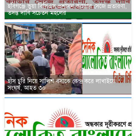
হবিগঞ্জে ভুয়া বিসিএস প্রশাসন ক্যাডার সেজে প্রতারণা,
তদন্ত দাবি সচেতন মহলের
হাঁস চুরি নিয়ে সালিশ বসাকে কেন্দ্র করে লাখাইয়ে
সংঘর্ষ, আহত ৩০