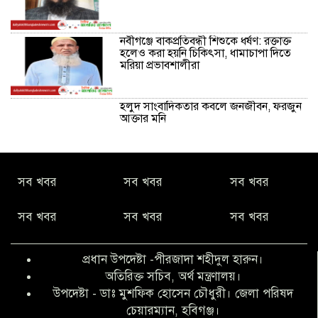
নবীগঞ্জে বাকপ্রতিবন্ধী শিশুকে ধর্ষণ: রক্তাক্ত
হলেও করা হয়নি চিকিৎসা, ধামাচাপা দিতে
মরিয়া প্রভাবশালীরা
হলুদ সাংবাদিকতার কবলে জনজীবন, ফরজুন
আক্তার মনি
নীরবে সমাজ বদলের স্বপ্ন বুনছেন সিমি
সব খবর
সব খবর
সব খবর
কিবরিয়া
সব খবর
সব খবর
সব খবর
অনিয়ম ও জালিয়াতির আশ্রয় নিয়ে মেয়েকে
বৃত্তি পরীক্ষার সুযোগ করে দিলেন প্রধান শিক্ষক
প্রধান উপদেষ্টা -পীরজাদা শহীদুল হারুন।
ফারুক মাস্টার
অতিরিক্ত সচিব, অর্থ মন্ত্রণালয়।
উপদেষ্টা - ডাঃ মুশফিক হোসেন চৌধুরী। জেলা পরিষদ
আব্দুল হক তালুকদার ফাউন্ডেশন মানবতার
চেয়ারম্যান, হবিগঞ্জ।
শিকড় ছুঁই ছুঁই,ফরজুন আক্তার মনি