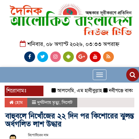
শনিবার, ০৮ অগাস্ট ২০২৬, ০৩:৩৩ অপরাহ্ন
Toggle
navigation
শিরোনামঃ
আলসেমি, এম হাবীবুল্লাহ
নবীগঞ্জে বাকপ্রতিবন্ধ
হোম
দুর্ঘটনায় মৃত্যু
,
সিলেট
বাহুবলে নিখোঁজের ২২ দিন পর কিশোরের ঝুলন্ত
অর্ধগলিত লাশ উদ্ধার
রিপোর্টারের নাম