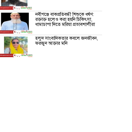
নবীগঞ্জে বাকপ্রতিবন্ধী শিশুকে ধর্ষণ:
রক্তাক্ত হলেও করা হয়নি চিকিৎসা,
ধামাচাপা দিতে মরিয়া প্রভাবশালীরা
হলুদ সাংবাদিকতার কবলে জনজীবন,
ফরজুন আক্তার মনি
নীরবে সমাজ বদলের স্বপ্ন বুনছেন সিমি
কিবরিয়া
অনিয়ম ও জালিয়াতির আশ্রয় নিয়ে
মেয়েকে বৃত্তি পরীক্ষার সুযোগ করে
দিলেন প্রধান শিক্ষক ফারুক মাস্টার
আব্দুল হক তালুকদার ফাউন্ডেশন
মানবতার শিকড় ছুঁই ছুঁই,ফরজুন
আক্তার মনি