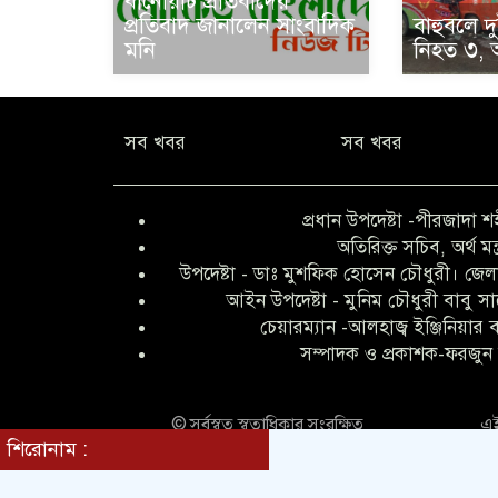
বানোয়াট প্রতিবাদের
প্রতিবাদ জানালেন সাংবাদিক
বাহুবলে দু
মনি
নিহত ৩,
সব খবর
সব খবর
প্রধান উপদেষ্টা -পীরজাদা শ
অতিরিক্ত সচিব, অর্থ মন্
উপদেষ্টা - ডাঃ মুশফিক হোসেন চৌধুরী। জেলা
আইন উপদেষ্টা - মুনিম চৌধুরী বাবু স
চেয়ারম্যান -আলহাজ্ব ইঞ্জিনিয়ার
সম্পাদক ও প্রকাশক-ফরজুন 
© সর্বস্বত্ব স্বত্বাধিকার সংরক্ষিত
এই
শিরোনাম :
ভিড