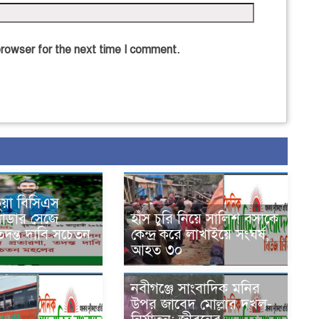
browser for the next time I comment.
ভুয়া বিসিএস
্যাডার সেজে
হাঁস চুরি নিয়ে সালিশ বসাকে
 তদন্ত দাবি সচেতন
কেন্দ্র করে লাখাইয়ে সংঘর্ষ,
আহত ৩০
নবীগঞ্জে সাংবাদিক মনির
উপর জাবেদ মোল্লার দখল-