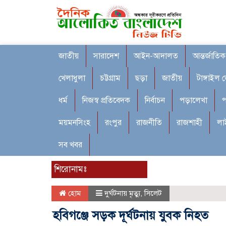
জাতীয়
সারাদেশ
আইন-আদালত
আন্তর্জাতিক
খেলাধুলা
চট্টগ্রাম
ছড়া
জাতীয়
টাঙ্গাইল 
ধর্ম
নিজস্ব প্রতিবেদক
নির্বাচন
পড়ালেখা
প
ময়মনসিংহ
রংপুর
রাজনীতি
রাজশাহী
লা
সব খবর
শিরোনামঃ
হোম
দুর্ঘটনায় মৃত্যু
,
সিলেট
হবিগঞ্জে সড়ক দূর্ঘটনায় যুবক নিহত