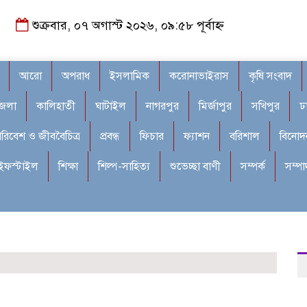
শুক্রবার, ০৭ অগাস্ট ২০২৬, ০৯:৫৮ পূর্বাহ্ন
আরো
অপরাধ
ইসলামিক
করোনাভাইরাস
কৃষি সংবাদ
জেলা
কালিহাতী
ঘাটাইল
নাগরপুর
মির্জাপুর
সখিপুর
ঢ
রিবেশ ও জীববৈচিত্র
প্রবন্ধ
ফিচার
ফ্যাশন
বরিশাল
বিনোদ
ইফস্টাইল
শিক্ষা
শিল্প-সাহিত্য
শুভেচ্ছা বাণী
সম্পর্ক
সম্প