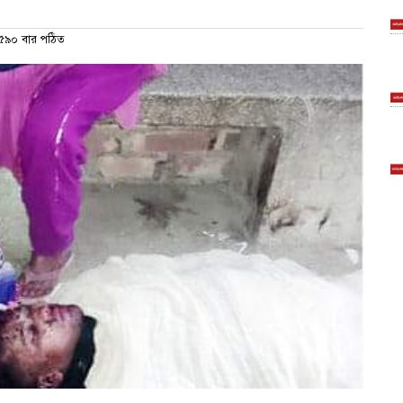
৫৯০ বার পঠিত