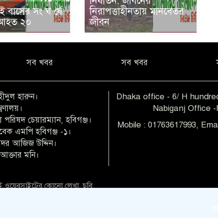
নির্যাতন: জীবনের
ই বাসের সং ঘ র্ষে
নিরাপত্তাহীনতায় মানবেতর
 আহত ২০
জীবন
সব খবর
সব খবর
হীদুল হারুন।
Dhaka office - 6/ H hundred
ত্রণালয়।
Nabiganj Office 
 পরিষদ চেয়ারম্যান, হবিগঞ্জ।
Mobile : 01763617993, Ema
াবেক এমপি হবিগঞ্জ -১।
 বদর আজিজ উদ্দিন।
আক্তার মনি।
 ওয়েবসাইটের কোনো লেখা, ছবি,
িও অনুমতি ছাড়া ব্যবহার বেআইনি
direct