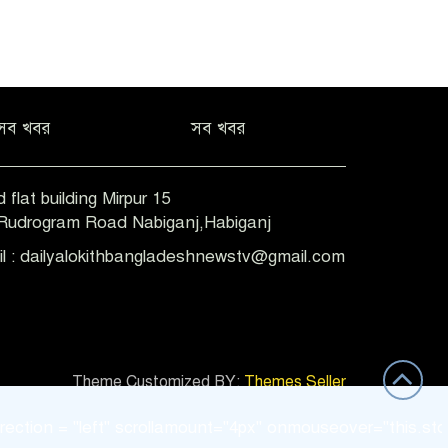
সব খবর
সব খবর
 flat building Mirpur 15
-Rudrogram Road Nabiganj,Habiganj
il : dailyalokithbangladeshnewstv@gmail.com
Theme Customized BY:
Themes Seller
ion = "left" scrollamount="4px" onmouseover="this.stop()" 