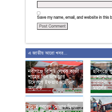
Save my name, email, and website in this 
এ জাতীয় আরো খবর...
নবীগঞ্জে বিশিষ্ট লেখক কাজী
হবিগঞ্জে 
শাহেদ বিন জাফরের
প্রশাসন ক
উদ্যোগে ইফতার মাহফিল
প্রতারণা,
অনুষ্ঠিত
মহলের
ইমাম জাবেদ মোল্লার মিথ্যা