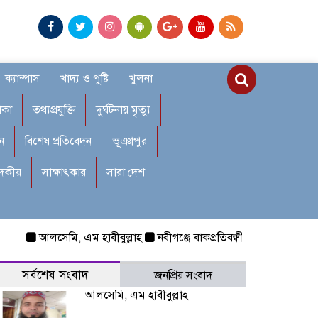
ক্যাম্পাস
খাদ্য ও পুষ্টি
খুলনা
াকা
তথ্যপ্রযুক্তি
দুর্ঘটনায় মৃত্যু
ন
বিশেষ প্রতিবেদন
ভূঞাপুর
াদকীয়
সাক্ষাৎকার
সারা দেশ
আলসেমি, এম হাবীবুল্লাহ
নবীগঞ্জে বাকপ্রতিবন্ধী শিশুকে ধর্ষণ: রক্তা
সর্বশেষ সংবাদ
জনপ্রিয় সংবাদ
আলসেমি, এম হাবীবুল্লাহ