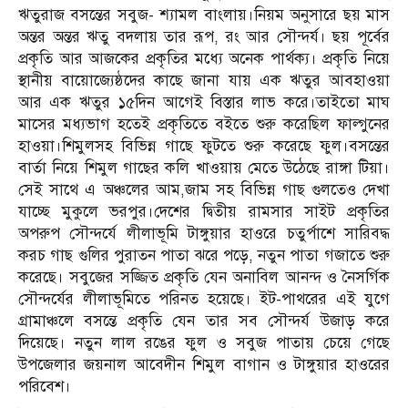
ঋতুরাজ বসন্তের সবুজ- শ্যামল বাংলায়।নিয়ম অনুসারে ছয় মাস
অন্তর অন্তর ঋতু বদলায় তার রূপ, রং আর সৌন্দর্য। ছয় পূর্বের
প্রকৃতি আর আজকের প্রকৃতির মধ্যে অনেক পার্থক্য। প্রকৃতি নিয়ে
স্থানীয় বায়োজ্যেষ্ঠদের কাছে জানা যায় এক ঋতুর আবহাওয়া
আর এক ঋতুর ১৫দিন আগেই বিস্তার লাভ করে।তাইতো মাঘ
মাসের মধ্যভাগ হতেই প্রকৃতিতে বইতে শুরু করেছিল ফাল্গুনের
হাওয়া।শিমুলসহ বিভিন্ন গাছে ফুটতে শুরু করেছে ফুল।বসন্তের
বার্তা নিয়ে শিমুল গাছের কলি খাওয়ায় মেতে উঠেছে রাঙ্গা টিয়া।
সেই সাথে এ অঞ্চলের আম,জাম সহ বিভিন্ন গাছ গুলতেও দেখা
যাচ্ছে মুকুলে ভরপুর।দেশের দ্বিতীয় রামসার সাইট প্রকৃতির
অপরুপ সৌন্দর্যে লীলাভূমি টাঙ্গুয়ার হাওরে চতুর্পাশে সারিবদ্ধ
করচ গাছ গুলির পুরাতন পাতা ঝরে পড়ে, নতুন পাতা গজাতে শুরু
করেছে। সবুজের সজ্জিত প্রকৃতি যেন অনাবিল আনন্দ ও নৈসর্গিক
সৌন্দর্যের লীলাভূমিতে পরিনত হয়েছে। ইট-পাথরের এই যুগে
গ্রামাঞ্চলে বসন্তে প্রকৃতি যেন তার সব সৌন্দর্য উজাড় করে
দিয়েছে। নতুন লাল রঙের ফুল ও সবুজ পাতায় চেয়ে গেছে
উপজেলার জয়নাল আবেদীন শিমুল বাগান ও টাঙ্গুয়ার হাওরের
পরিবেশ।