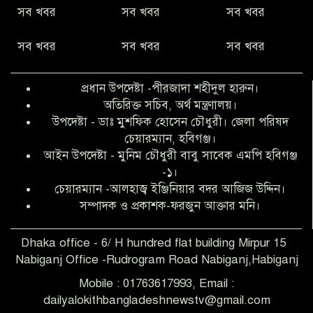
নীরবে সমাজ বদলের স্বপ্ন বুনছেন সিমি
সব খবর
সব খবর
সব খবর
কিবরিয়া
সব খবর
সব খবর
সব খবর
অনিয়ম ও জালিয়াতির আশ্রয় নিয়ে মেয়েকে
বৃত্তি পরীক্ষার সুযোগ করে দিলেন প্রধান শিক্ষক
প্রধান উপদেষ্টা -পীরজাদা শহীদুল হারুন।
ফারুক মাস্টার
অতিরিক্ত সচিব, অর্থ মন্ত্রণালয়।
উপদেষ্টা - ডাঃ মুশফিক হোসেন চৌধুরী। জেলা পরিষদ
আব্দুল হক তালুকদার ফাউন্ডেশন মানবতার
চেয়ারম্যান, হবিগঞ্জ।
শিকড় ছুঁই ছুঁই,ফরজুন আক্তার মনি
আইন উপদেষ্টা - মুনিম চৌধুরী বাবু সাবেক এমপি হবিগঞ্জ
-১।
চেয়ারম্যান -আলহাজ্ব ইঞ্জিনিয়ার বদর আজিজ উদ্দিন।
সিলেট রেঞ্জের শ্রেষ্ঠ ওসি নির্বাচিত হলেন
সম্পাদক ও প্রকাশক-ফরজুন আক্তার মনি।
নবীগঞ্জ থানার ওসি মোনায়েম
Dhaka office - 6/ H hundred flat building Mirpur 15
Nabiganj Office -Rudrogram Road Nabiganj,Habiganj
‎নবীগঞ্জে এক সাজাপ্রাপ্ত পলাতক আসামি
গ্রেপ্তার
Mobile : 01763617993, Email :
dailyalokithbangladeshnewstv@gmail.com