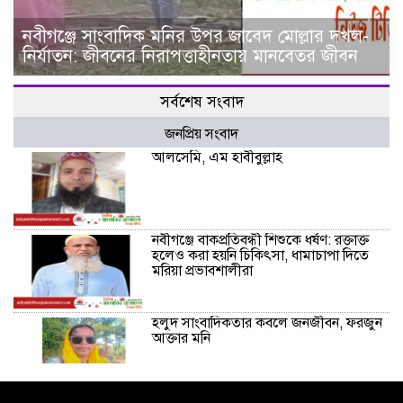
নবীগঞ্জে সাংবাদিক মনির উপর জাবেদ মোল্লার দখল-
নির্যাতন: জীবনের নিরাপত্তাহীনতায় মানবেতর জীবন
সর্বশেষ সংবাদ
জনপ্রিয় সংবাদ
আলসেমি, এম হাবীবুল্লাহ
নবীগঞ্জে বাকপ্রতিবন্ধী শিশুকে ধর্ষণ: রক্তাক্ত
হলেও করা হয়নি চিকিৎসা, ধামাচাপা দিতে
মরিয়া প্রভাবশালীরা
হলুদ সাংবাদিকতার কবলে জনজীবন, ফরজুন
আক্তার মনি