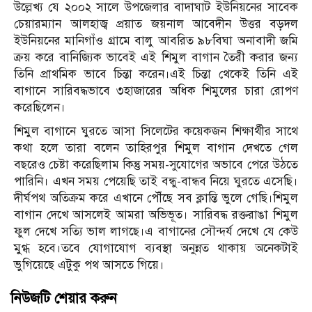
উল্লেখ্য যে ২০০২ সালে উপজেলার বাদাঘাট ইউনিয়নের সাবেক
চেয়ারম্যান আলহাজ্ব প্রয়াত জয়নাল আবেদীন উত্তর বড়দল
ইউনিয়নের মানিগাঁও গ্রামে বালু আবরিত ৯৮বিঘা অনাবাদী জমি
ক্রয় করে বানিজ্যিক ভাবেই এই শিমুল বাগান তৈরী করার জন্য
তিনি প্রাথমিক ভাবে চিন্তা করেন।এই চিন্তা থেকেই তিনি এই
বাগানে সারিবদ্ধভাবে ৩হাজারের অধিক শিমুলের চারা রোপণ
করেছিলেন।
শিমুল বাগানে ঘুরতে আসা সিলেটের কয়েকজন শিক্ষার্থীর সাথে
কথা হলে তারা বলেন তাহিরপুর শিমুল বাগান দেখতে গেল
বছরেও চেষ্টা করেছিলাম কিন্তু সময়-সুযোগের অভাবে পেরে উঠতে
পারিনি। এখন সময় পেয়েছি তাই বন্ধু-বান্ধব নিয়ে ঘুরতে এসেছি।
দীর্ঘপথ অতিক্রম করে এখানে পৌঁছে সব ক্লান্তি ভুলে গেছি।শিমুল
বাগান দেখে আসলেই আমরা অভিভূত। সারিবদ্ধ রক্তরাঙা শিমুল
ফুল দেখে সত্যি ভাল লাগছে।এ বাগানের সৌন্দর্য দেখে যে কেউ
মুগ্ধ হবে।তবে যোগাযোগ ব্যবস্থা অনুন্নত থাকায় অনেকটাই
ভুগিয়েছে এটুকু পথ আসতে গিয়ে।
নিউজটি শেয়ার করুন