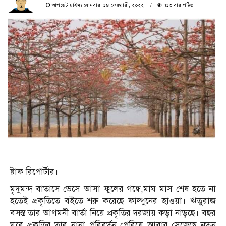
আপডেট টাইমঃ সোমবার, ১৪ ফেব্রুয়ারী, ২০২২
৭১৩ বার পঠিত
ষ্টাফ রিপোর্টার।
মৃদুমন্দ বাতাসে ভেসে আসা ফুলের গন্ধে,মাঘ মাস শেষ হতে না
হতেই প্রকৃতিতে বইতে শরু করেছে ফাল্গুনের হাওয়া। ঋতুরাজ
বসন্ত তার আগমনী বার্তা নিয়ে প্রকৃতির দরজায় কড়া নাড়ছে। বছর
ঘুরে প্রকৃতির তার নানা পরিবর্তন পেরিয়ে আবার সেজেছে নতুন