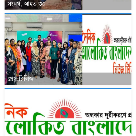
সংঘর্ষ, আহত ৩০
প্রেস রিলিজ