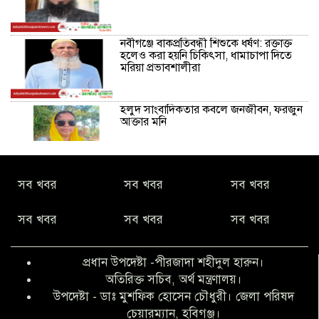
নবীগঞ্জে বাকপ্রতিবন্ধী শিশুকে ধর্ষণ: রক্তাক্ত
হলেও করা হয়নি চিকিৎসা, ধামাচাপা দিতে
মরিয়া প্রভাবশালীরা
হলুদ সাংবাদিকতার কবলে জনজীবন, ফরজুন
আক্তার মনি
নীরবে সমাজ বদলের স্বপ্ন বুনছেন সিমি
সব খবর
সব খবর
সব খবর
কিবরিয়া
সব খবর
সব খবর
সব খবর
অনিয়ম ও জালিয়াতির আশ্রয় নিয়ে মেয়েকে
বৃত্তি পরীক্ষার সুযোগ করে দিলেন প্রধান শিক্ষক
প্রধান উপদেষ্টা -পীরজাদা শহীদুল হারুন।
ফারুক মাস্টার
অতিরিক্ত সচিব, অর্থ মন্ত্রণালয়।
উপদেষ্টা - ডাঃ মুশফিক হোসেন চৌধুরী। জেলা পরিষদ
আব্দুল হক তালুকদার ফাউন্ডেশন মানবতার
চেয়ারম্যান, হবিগঞ্জ।
শিকড় ছুঁই ছুঁই,ফরজুন আক্তার মনি