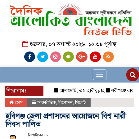
শুক্রবার, ০৭ অগাস্ট ২০২৬, ১২:৩৯ পূর্বাহ্ন
Toggle
navigation
শিরোনামঃ
আলসেমি, এম হাবীবুল্লাহ
নবীগঞ্জে বাকপ্রতিবন
হোম
আন্তর্জাতিক
,
বিনোদন
,
সিলেট
হবিগঞ্জ জেলা প্রশাসনের আয়োজনে বিশ্ব নারী
দিবস পালিত
রিপোর্টারের নাম