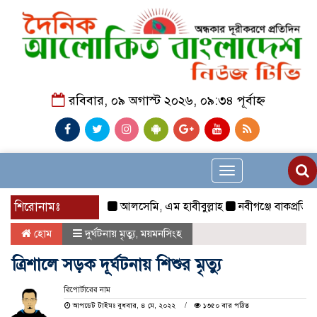
রবিবার, ০৯ অগাস্ট ২০২৬, ০৯:৩৪ পূর্বাহ্ন
Toggle
navigation
শিরোনামঃ
আলসেমি, এম হাবীবুল্লাহ
নবীগঞ্জে বাকপ্রতিবন্ধী 
হোম
দুর্ঘটনায় মৃত্যু
,
ময়মনসিংহ
ত্রিশা‌লে সড়ক দূর্ঘটনায় শিশুর মৃত্যু
রিপোর্টারের নাম
আপডেট টাইমঃ বুধবার, ৪ মে, ২০২২
১৩৫০ বার পঠিত