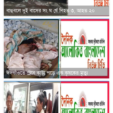
বাহুবলে দুই বাসের সং ঘ র্ষে নিহত ৩, আহত ২০
ঈদগাঁওতে ট্রেনে কাটা পড়ে এক কৃষকের মৃত্যু