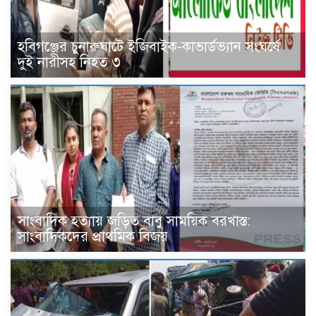
হবিগঞ্জের চুনারুঘাটে ইজিবাইক-কাভার্ডভ্যান সংঘর্ষে
দুই নারীসহ নিহত ৩
সাংবাদিক হত্যায় জড়িত বাবু সাময়িক বরখাস্ত:
সাংবাদিকদের প্রাথমিক বিজয়