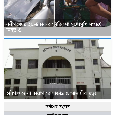
নবীগঞ্জে প্রাইভেটকার-অটোরিকশা মুখোমুখি সংঘর্ষে
নিহত ৩
হবিগঞ্জ জেলা কারাগারে সাজাপ্রাপ্ত আসামীর মৃত্যু
সর্বশেষ সংবাদ