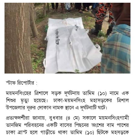
স্টাফ রিপোর্টার :
ময়মন‌সিং‌হের ত্রিশ‌া‌লে সড়ক দূর্ঘটনায় তা‌মিম (১০) না‌মে এক
শিশুর মৃত্যু হ‌য়ে‌ছে। ঢাকা-ময়মন‌সিংহ মহাসড়কের ত্রিশাল
উপ‌জেলার নূরুর দোকান নামক স্থা‌নে এ দূর্ঘটনা‌টি ঘ‌টে।
প্রত‌্যক্ষদর্শীরা জানায়, বুধবার (৪ মে) সকা‌লে ময়মন‌সিংহগামী
তান‌জিম প‌রিবহ‌নের এক‌টি বা‌সের পিছ‌নের অং‌শের বাম পা‌শের
চাকা ব্রাস্ট হ‌লে গাড়ীতে থাকা তা‌মিম (১০) ছিট‌কে মহসড়‌কে