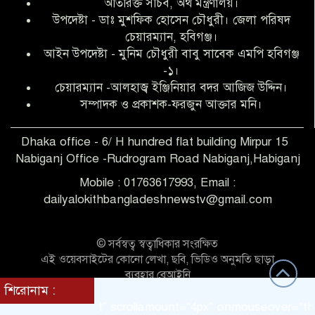
অতিরিক্ত সচিব, অর্থ মন্ত্রণালয়।
উপদেষ্টা - ডাঃ মুশফিক হোসেন চৌধুরী। জেলা পরিষদ
আব্দুল হক তালুকদার ফাউন্ডেশন মানবতার
চেয়ারম্যান, হবিগঞ্জ।
শিকড় ছুঁই ছুঁই,ফরজুন আক্তার মনি
আইন উপদেষ্টা - মুনিম চৌধুরী বাবু সাবেক এমপি হবিগঞ্জ
-১।
চেয়ারম্যান -আলহাজ্ব ইঞ্জিনিয়ার বদর আজিজ উদ্দিন।
সিলেট রেঞ্জের শ্রেষ্ঠ ওসি নির্বাচিত হলেন
সম্পাদক ও প্রকাশক-ফরজুন আক্তার মনি।
নবীগঞ্জ থানার ওসি মোনায়েম
Dhaka office - 6/ H hundred flat building Mirpur 15
Nabiganj Office -Rudrogram Road Nabiganj,Habiganj
‎নবীগঞ্জে এক সাজাপ্রাপ্ত পলাতক আসামি
গ্রেপ্তার
Mobile : 01763617993, Email :
dailyalokithbangladeshnewstv@gmail.com
নবীগঞ্জ থানা পুলিশের তাৎক্ষণিক অভিযানে
শিশু ধর্ষণের অভিযোগে অভিযুক্ত গ্রেফতার ১
© সর্বস্বত্ব স্বত্বাধিকার সংরক্ষিত
এই ওয়েবসাইটের কোনো লেখা, ছবি, ভিডিও অনুমতি ছাড়া
ব্যবহার বেআইনি
নবীগঞ্জে দুই শিক্ষিকা ছিনতাইয়ের
শিরোনাম :
Theme Customized BY:
Themes Seller
শিকার,ওসির নেতৃত্বে একদল পুলিশের
irection = "left" scrollamount="4px" onmouseover="this.sto
সাঁড়াশি অভিযানে গ্রেফতার ১