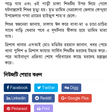
প‌ড়ে যায় এবং ওই গাড়ী চাকা শিশু‌টির উপর দি‌য়ে গে‌লে
ঘটনাস্থলেই শিশু‌র মৃত্যু হয়। মৃত তা‌মিম নেত্রকোণা জেলার কেন্দুয়া
উপ‌জেলার গন্ডা গ্রা‌মের হাইজুল শাহ’র ছে‌লে।
শিশুর স্বজ‌নেরা জানায়, ঢাকায় ঈদ ক‌রে বাবা-মা ও চাচা-চা‌চির
সা‌থে বা‌ড়ি ফেরার প‌থে এ দূঘর্টনার স্বীকার হয়ে তা‌মিম মারা
যায়।
ত্রিশাল থানার এসআই মোঃ ম‌তিউর রহমান জানান, খবর পে‌য়ে
থানা পু‌লিশ ও ত্রিশাল ফায়ার সা‌র্ভিস শিশু‌টির মর‌দেহ উদ্ধার ক‌রে।
প‌রে আইনানুগ প্রক্রিয়া শে‌ষে প‌রিবা‌রের কা‌ছে মর‌দেহ হস্তান্তর
ক‌রে।
নিউজটি শেয়ার করুন
Facebook
Twitter
Digg
Linkedin
Reddit
Google Plus
Pinterest
Print