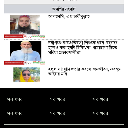
জনপ্রিয় সংবাদ
আলসেমি, এম হাবীবুল্লাহ
নবীগঞ্জে বাকপ্রতিবন্ধী শিশুকে ধর্ষণ: রক্তাক্ত
হলেও করা হয়নি চিকিৎসা, ধামাচাপা দিতে
মরিয়া প্রভাবশালীরা
হলুদ সাংবাদিকতার কবলে জনজীবন, ফরজুন
আক্তার মনি
নীরবে সমাজ বদলের স্বপ্ন বুনছেন সিমি
সব খবর
সব খবর
সব খবর
কিবরিয়া
সব খবর
সব খবর
সব খবর
অনিয়ম ও জালিয়াতির আশ্রয় নিয়ে মেয়েকে
বৃত্তি পরীক্ষার সুযোগ করে দিলেন প্রধান শিক্ষক