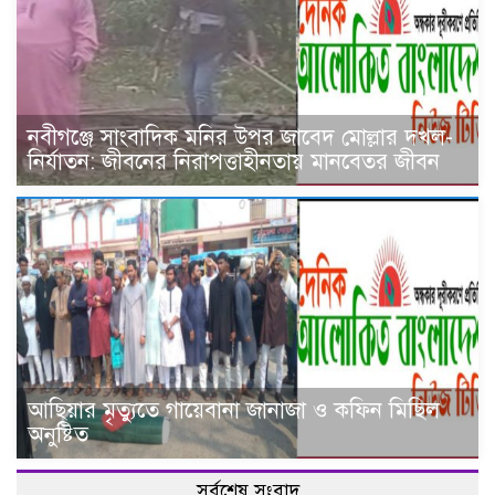
নবীগঞ্জে সাংবাদিক মনির উপর জাবেদ মোল্লার দখল-
নির্যাতন: জীবনের নিরাপত্তাহীনতায় মানবেতর জীবন
আ‌ছিয়ার মৃত‌্যু‌তে গা‌য়েব‌ানা জানাজা ও ক‌ফিন মি‌ছিল
অনু‌ষ্টিত
সর্বশেষ সংবাদ