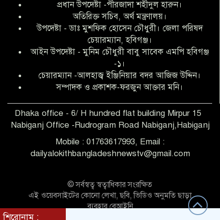
প্রধান উপদেষ্টা -পীরজাদা শহীদুল হারুন।
ফারুক মাস্টার
অতিরিক্ত সচিব, অর্থ মন্ত্রণালয়।
উপদেষ্টা - ডাঃ মুশফিক হোসেন চৌধুরী। জেলা পরিষদ
আব্দুল হক তালুকদার ফাউন্ডেশন মানবতার
চেয়ারম্যান, হবিগঞ্জ।
শিকড় ছুঁই ছুঁই,ফরজুন আক্তার মনি
আইন উপদেষ্টা - মুনিম চৌধুরী বাবু সাবেক এমপি হবিগঞ্জ
-১।
চেয়ারম্যান -আলহাজ্ব ইঞ্জিনিয়ার বদর আজিজ উদ্দিন।
সিলেট রেঞ্জের শ্রেষ্ঠ ওসি নির্বাচিত হলেন
সম্পাদক ও প্রকাশক-ফরজুন আক্তার মনি।
নবীগঞ্জ থানার ওসি মোনায়েম
Dhaka office - 6/ H hundred flat building Mirpur 15
Nabiganj Office -Rudrogram Road Nabiganj,Habiganj
‎নবীগঞ্জে এক সাজাপ্রাপ্ত পলাতক আসামি
গ্রেপ্তার
Mobile : 01763617993, Email :
dailyalokithbangladeshnewstv@gmail.com
নবীগঞ্জ থানা পুলিশের তাৎক্ষণিক অভিযানে
শিশু ধর্ষণের অভিযোগে অভিযুক্ত গ্রেফতার ১
© সর্বস্বত্ব স্বত্বাধিকার সংরক্ষিত
এই ওয়েবসাইটের কোনো লেখা, ছবি, ভিডিও অনুমতি ছাড়া
ব্যবহার বেআইনি
নবীগঞ্জে দুই শিক্ষিকা ছিনতাইয়ের
শিরোনাম :