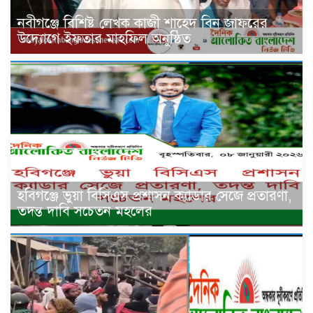
নবীগঞ্জে বিশিষ্ট লেখক কাজী শাহেদ বিন জাফরের
উদ্যোগে ইফতার মাহফিল অনুষ্ঠিত
হবিগঞ্জে ভুয়া বিসিএস প্রশাসন ক্যাডার সেজে প্রতারণা,
তদন্ত দাবি সচেতন মহলের