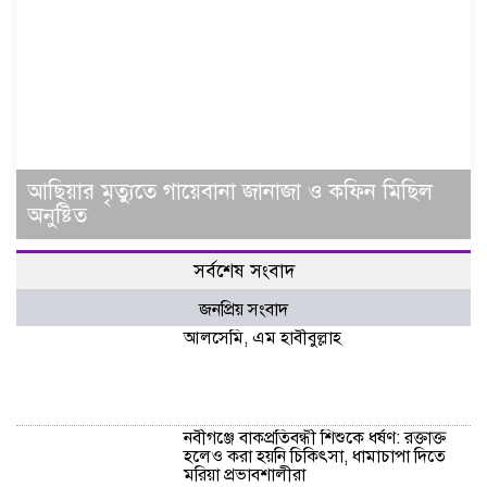
আ‌ছিয়ার মৃত‌্যু‌তে গা‌য়েব‌ানা জানাজা ও ক‌ফিন মি‌ছিল
অনু‌ষ্টিত
সর্বশেষ সংবাদ
জনপ্রিয় সংবাদ
আলসেমি, এম হাবীবুল্লাহ
নবীগঞ্জে বাকপ্রতিবন্ধী শিশুকে ধর্ষণ: রক্তাক্ত
হলেও করা হয়নি চিকিৎসা, ধামাচাপা দিতে
মরিয়া প্রভাবশালীরা