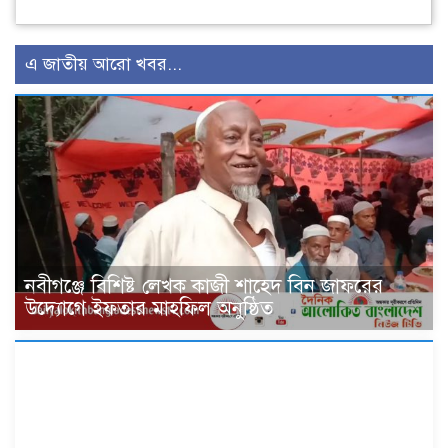
এ জাতীয় আরো খবর...
নবীগঞ্জে বিশিষ্ট লেখক কাজী শাহেদ বিন জাফরের
উদ্যোগে ইফতার মাহফিল অনুষ্ঠিত