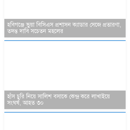
হবিগঞ্জে ভুয়া বিসিএস প্রশাসন ক্যাডার সেজে প্রতারণা,
তদন্ত দাবি সচেতন মহলের
হাঁস চুরি নিয়ে সালিশ বসাকে কেন্দ্র করে লাখাইয়ে
সংঘর্ষ, আহত ৩০