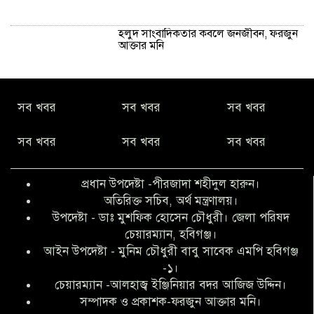
হলুদ সাংবাদিকতার কবলে জনজীবন, ফরজুন
আক্তার মনি
নীরবে সমাজ বদলের স্বপ্ন বুনছেন সিমি
সব খবর
সব খবর
সব খবর
কিবরিয়া
সব খবর
সব খবর
সব খবর
অনিয়ম ও জালিয়াতির আশ্রয় নিয়ে মেয়েকে
বৃত্তি পরীক্ষার সুযোগ করে দিলেন প্রধান শিক্ষক
প্রধান উপদেষ্টা -পীরজাদা শহীদুল হারুন।
ফারুক মাস্টার
অতিরিক্ত সচিব, অর্থ মন্ত্রণালয়।
উপদেষ্টা - ডাঃ মুশফিক হোসেন চৌধুরী। জেলা পরিষদ
আব্দুল হক তালুকদার ফাউন্ডেশন মানবতার
চেয়ারম্যান, হবিগঞ্জ।
শিকড় ছুঁই ছুঁই,ফরজুন আক্তার মনি
আইন উপদেষ্টা - মুনিম চৌধুরী বাবু সাবেক এমপি হবিগঞ্জ
-১।
চেয়ারম্যান -আলহাজ্ব ইঞ্জিনিয়ার বদর আজিজ উদ্দিন।
সিলেট রেঞ্জের শ্রেষ্ঠ ওসি নির্বাচিত হলেন
সম্পাদক ও প্রকাশক-ফরজুন আক্তার মনি।
নবীগঞ্জ থানার ওসি মোনায়েম