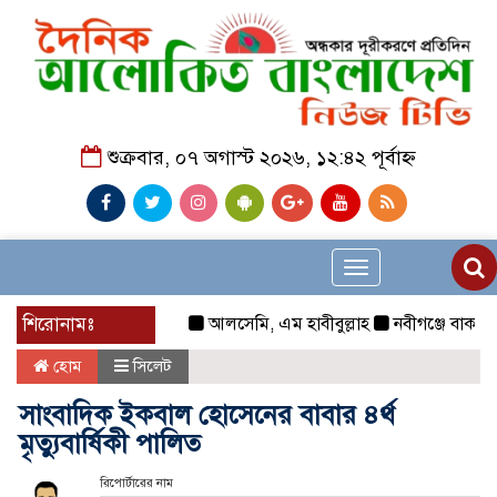
শুক্রবার, ০৭ অগাস্ট ২০২৬, ১২:৪২ পূর্বাহ্ন
Toggle
navigation
শিরোনামঃ
আলসেমি, এম হাবীবুল্লাহ
নবীগঞ্জে বাকপ্রতিবন
হোম
সিলেট
সাংবাদিক ইকবাল হোসেনের বাবার ৪র্থ
মৃত্যুবার্ষিকী পালিত
রিপোর্টারের নাম