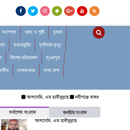
ক্যাম্পাস
খাদ্য ও পুষ্টি
খুলনা
াকা
তথ্যপ্রযুক্তি
দুর্ঘটনায় মৃত্যু
ন
বিশেষ প্রতিবেদন
ভূঞাপুর
াদকীয়
সাক্ষাৎকার
সারা দেশ
আলসেমি, এম হাবীবুল্লাহ
নবীগঞ্জে বাকপ্রতিবন্ধী শিশুকে ধর্ষণ:
সর্বশেষ সংবাদ
জনপ্রিয় সংবাদ
আলসেমি, এম হাবীবুল্লাহ