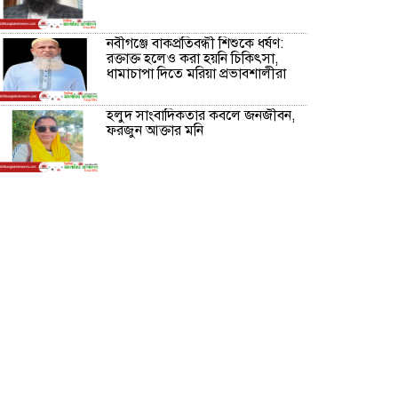
নবীগঞ্জে বাকপ্রতিবন্ধী শিশুকে ধর্ষণ:
রক্তাক্ত হলেও করা হয়নি চিকিৎসা,
ধামাচাপা দিতে মরিয়া প্রভাবশালীরা
হলুদ সাংবাদিকতার কবলে জনজীবন,
ফরজুন আক্তার মনি
নীরবে সমাজ বদলের স্বপ্ন বুনছেন সিমি
কিবরিয়া
অনিয়ম ও জালিয়াতির আশ্রয় নিয়ে
মেয়েকে বৃত্তি পরীক্ষার সুযোগ করে
দিলেন প্রধান শিক্ষক ফারুক মাস্টার
আব্দুল হক তালুকদার ফাউন্ডেশন
মানবতার শিকড় ছুঁই ছুঁই,ফরজুন
আক্তার মনি