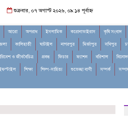
শুক্রবার, ০৭ অগাস্ট ২০২৬, ০৯:১৪ পূর্বাহ্ন
আরো
অপরাধ
ইসলামিক
করোনাভাইরাস
কৃষি সংবাদ
জেলা
কালিহাতী
ঘাটাইল
নাগরপুর
মির্জাপুর
সখিপুর
ঢ
রিবেশ ও জীববৈচিত্র
প্রবন্ধ
ফিচার
ফ্যাশন
বরিশাল
বিনোদ
ইফস্টাইল
শিক্ষা
শিল্প-সাহিত্য
শুভেচ্ছা বাণী
সম্পর্ক
সম্প