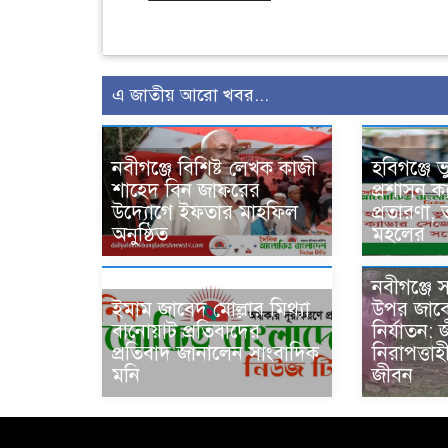
এ জাতীয় আরো খবর...
নবীগঞ্জে বিশিষ্ট লেখক কাজী
হবিগঞ্জে 
শাহেদ বিন জাফরের
প্রশাসন ক
উদ্যোগে ইফতার মাহফিল
প্রতারণা,
অনুষ্ঠিত
মহলের
নবীগঞ্জে 
ইমাম জাবেদ মোল্লার মিথ্যা
উপর জাবে
বানোয়াট প্রতিবাদের
নির্যাতন:
প্রতিবাদ জানালেন সাংবাদিক
নিরাপত্তা
মনি
জীবন