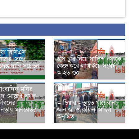
ভুয়া বিসিএস
্যাডার সেজে
হাঁস চুরি নিয়ে সালিশ বসাকে
 তদন্ত দাবি সচেতন
কেন্দ্র করে লাখাইয়ে সংঘর্ষ,
আহত ৩০
সাংবাদিক মনির
দ মোল্লার দখল-
 জীবনের
আ‌ছিয়ার মৃত‌্যু‌তে গা‌য়েব‌ানা
হীনতায় মানবেতর
জানাজা ও ক‌ফিন মি‌ছিল
অনু‌ষ্টিত