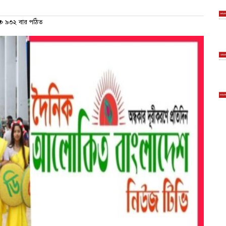
৯৩২ বার পঠিত