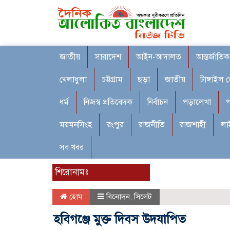
জাতীয়
সারাদেশ
আইন-আদালত
আন্তর্জাতিক
খেলাধুলা
চট্টগ্রাম
ছড়া
জাতীয়
টাঙ্গাইল 
ধর্ম
নিজস্ব প্রতিবেদক
নির্বাচন
পড়ালেখা
প
ময়মনসিংহ
রংপুর
রাজনীতি
রাজশাহী
লা
সব খবর
শিরোনামঃ
হোম
বিনোদন
,
সিলেট
হবিগঞ্জে মুক্ত দিবস উদযাপিত