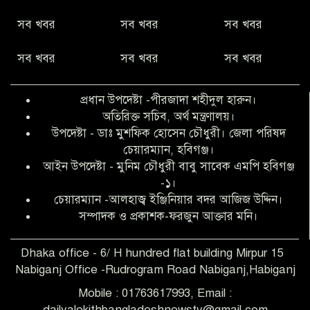
নীরবে সমাজ বদলের স্বপ্ন বুনছেন সিমি
সব খবর
সব খবর
সব খবর
কিবরিয়া
সব খবর
সব খবর
সব খবর
অনিয়ম ও জালিয়াতির আশ্রয় নিয়ে মেয়েকে
বৃত্তি পরীক্ষার সুযোগ করে দিলেন প্রধান শিক্ষক
প্রধান উপদেষ্টা -পীরজাদা শহীদুল হারুন।
ফারুক মাস্টার
অতিরিক্ত সচিব, অর্থ মন্ত্রণালয়।
উপদেষ্টা - ডাঃ মুশফিক হোসেন চৌধুরী। জেলা পরিষদ
আব্দুল হক তালুকদার ফাউন্ডেশন মানবতার
চেয়ারম্যান, হবিগঞ্জ।
শিকড় ছুঁই ছুঁই,ফরজুন আক্তার মনি
আইন উপদেষ্টা - মুনিম চৌধুরী বাবু সাবেক এমপি হবিগঞ্জ
-১।
চেয়ারম্যান -আলহাজ্ব ইঞ্জিনিয়ার বদর আজিজ উদ্দিন।
সিলেট রেঞ্জের শ্রেষ্ঠ ওসি নির্বাচিত হলেন
সম্পাদক ও প্রকাশক-ফরজুন আক্তার মনি।
নবীগঞ্জ থানার ওসি মোনায়েম
Dhaka office - 6/ H hundred flat building Mirpur 15
Nabiganj Office -Rudrogram Road Nabiganj,Habiganj
‎নবীগঞ্জে এক সাজাপ্রাপ্ত পলাতক আসামি
গ্রেপ্তার
Mobile : 01763617993, Email :
dailyalokithbangladeshnewstv@gmail.com