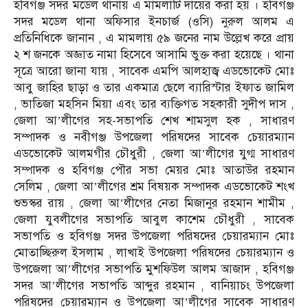
হবিগঞ্জ সদর মডেল থানায় এ মামলাটি দায়ের করা হয় । হবিগঞ্জ
সদর মডেল থানা অফিসার ইনচার্জ (ওসি) নুরুল আলম এ
প্রতিনিধিকে জানান , এ মামলায় ৫৯ জনের নাম উল্লেখ করে প্রায়
২ শ জনকে অজ্ঞাত নামা হিসেবে আসামি ভুক্ত করা হয়েছে । থানা
সূত্রে আরো জানা যায় , সাবেক এমপি আলহাজ্ব এডভোকেট মোঃ
আবু জাহির ছাড়া ও তার একমাত্র ছেলে ব্যারিস্টার ইফাত জামিল
, ভাতিজা মহসিন মিয়া এবং তার ব্যক্তিগত সহকারী সুদীপ দাস ,
জেলা আ’লীগের সহ-সভাপতি শেখ শামসুল হক , সাধারণ
সম্পাদক ও নবীগঞ্জ উপজেলা পরিষদের সাবেক চেয়ারম্যান
এডভোকেট আলমগীর চৌধুরী , জেলা আ’লীগের যুগ্ম সাধারণ
সম্পাদক ও হবিগঞ্জ পৌর সভা মেয়র মোঃ আতাউর রহমান
সেলিম , জেলা আ’লীগের শ্রম বিষয়ক সম্পাদক এডভোকেট শংখ
শুভস্কর রায় , জেলা আ’লীগের নেতা মিজানুর রহমান শামীম ,
জেলা যুবলীগের সভাপতি আবুল কাশেম চৌধুরী , সাবেক
সভাপতি ও হবিগঞ্জ সদর উপজেলা পরিষদের চেয়ারম্যান মোঃ
মোতাচ্ছিরুল ইসলাম , লাখাই উপজেলা পরিষদের চেয়ারম্যান ও
উপজেলা আ’লীগের সভাপতি মুশফিউল আলম আজাদ , হবিগঞ্জ
সদর আ’লীগের সভাপতি আব্দুর রহমান , বানিয়াচং উপজেলা
পরিষদের চেয়ারম্যান ও উপজেলা আ’লীগের সাবেক সাধারণ