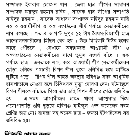
সম্পাদক ইকবাল হোসেন খান , জেলা ছাত্র লীগের সাধারণ
সম্পাদক ফয়জুর রহমান রবিন , সাবেক ছাত্র লীগের সভাপতি
সাইদুর রহমান , সাবেক সাধারণ সম্পাদক মহিবুর রহমান মাহি
সহ আওয়ামীলীগ ও অঙ্গ সংগঠনের শীর্ষ পর্যায়ে নেতাকর্মীদের
নাম রয়েছে । গত ৪ আগস্ট দুপুর ১২ টায় বৈষম্যবিরোধী ছাত্র
আন্দোলনকারীদের মিছিল বের হয় । উক্ত মিছিলটি টাউন হলের
কাছে পৌঁছলে , সেখানে অবস্থানরত আওয়ামী লীগ ও
অঙ্গসংগঠনের নেতাকর্মীদের সাথে তুমুল সংঘর্ষ বাঁধে । এক
পর্যায়ে ছাত্র – জনতাকে লক্ষ্য করে আওয়ামী লীগ নেতাকর্মীদেরন
ছোঁড়া গুলিতে পথচারী রিপন শীল বুকে গুলিবিদ্ধ হয়ে মাটিতে
লুটিয়ে পড়ে । রিপন শীল আহত অবস্থায় হবিগঞ্জ সদর আধুনিক
হাসপাতালে নেওয়া হলে চিকিৎসক মৃত্যু ঘোষণা দেন। ঘটনাস্থলে
রিপন শীলকে বাঁচাতে গিয়ে তার ভাই শিপন শীলের পেটে গুলিবিদ্ধ
হয় । এ-সময় আসামীদের হাতে থাকা আগ্নেয়াস্ত্র দিয়ে
এলোপাতাড়ি গুলি ছুড়লে হবিগঞ্জ হাইস্কুল এন্ড কলেজের নবম
শ্রেণির ছাত্র মোঃ হামজা সহ অনেক ছাত্র – জনতা ইটপাটকেল সহ
গুলিবিদ্ধ হয়।
নিউজটি শেয়ার করুন