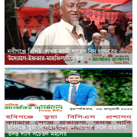
নবীগঞ্জে বিশিষ্ট লেখক কাজী শাহেদ বিন জাফরের
উদ্যোগে ইফতার মাহফিল অনুষ্ঠিত
হবিগঞ্জে ভুয়া বিসিএস প্রশাসন ক্যাডার সেজে প্রতারণা,
তদন্ত দাবি সচেতন মহলের