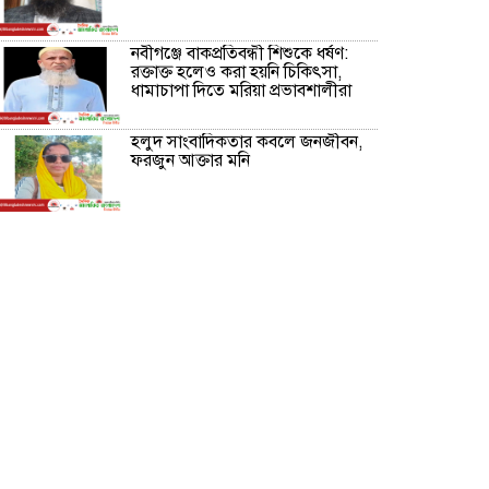
নবীগঞ্জে বাকপ্রতিবন্ধী শিশুকে ধর্ষণ:
রক্তাক্ত হলেও করা হয়নি চিকিৎসা,
ধামাচাপা দিতে মরিয়া প্রভাবশালীরা
হলুদ সাংবাদিকতার কবলে জনজীবন,
ফরজুন আক্তার মনি
নীরবে সমাজ বদলের স্বপ্ন বুনছেন সিমি
কিবরিয়া
অনিয়ম ও জালিয়াতির আশ্রয় নিয়ে
মেয়েকে বৃত্তি পরীক্ষার সুযোগ করে
দিলেন প্রধান শিক্ষক ফারুক মাস্টার
আব্দুল হক তালুকদার ফাউন্ডেশন
মানবতার শিকড় ছুঁই ছুঁই,ফরজুন
আক্তার মনি