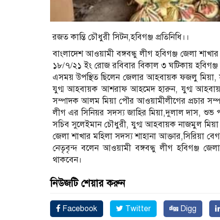
রজত কান্তি চৌধুরী সিটন,হবিগঞ্জ প্রতিনিধি।।
বাংলাদেশ আওয়ামী বঙ্গবন্ধু লীগ হবিগঞ্জ জেলা শাখা
১৮/৭/২১ ইং রোজ রবিবার বিকাল ৩ ঘটিকায় হবিগঞ্জ 
এসময় উপস্থিত ছিলেন জেলার আহবায়ক ফজলু মিয়া, সদ
যুগ্ম আহবায়ক আশরাফ আহমেদ হারুন, যুগ্ম আহবায়ক
সম্পাদক আলম মিয়া পৌর আওয়ামীলীগের প্রচার সম্পা
লীগ এর সিনিয়র সদস্য জাহির মিয়া,দুলাল দাস, শু
সচিব সুলেইমান চৌধুরী, যুগ্ম আহবায়ক নাজমুল মিয়া
জেলা শাখার মহিলা সদস্য শাহানা আক্তার,সিরিয়া বেগম
নেতৃবৃন্দ বলেন আওয়ামী বঙ্গবন্ধু লীগ হবিগঞ্জ জ
থাকবেন।
নিউজটি শেয়ার করুন
Facebook
Twitter
Digg