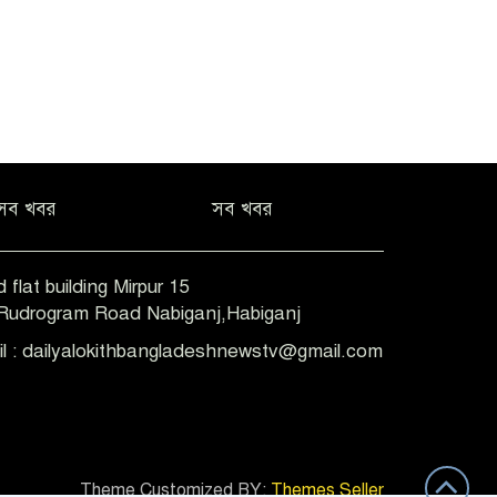
সব খবর
সব খবর
 flat building Mirpur 15
-Rudrogram Road Nabiganj,Habiganj
il : dailyalokithbangladeshnewstv@gmail.com
Theme Customized BY:
Themes Seller