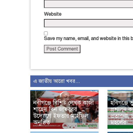
Website
Save my name, email, and website in this 
এ জাতীয় আরো খবর...
নবীগঞ্জে বিশিষ্ট লেখক কাজী
হবিগঞ্জে 
শাহেদ বিন জাফরের
প্রশাসন ক
উদ্যোগে ইফতার মাহফিল
প্রতারণা,
অনুষ্ঠিত
মহলের