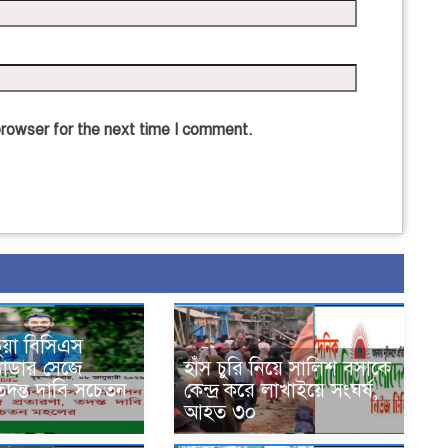
browser for the next time I comment.
ভুয়া বিসিএস
্যাডার সেজে
হাঁস চুরি নিয়ে সালিশ বসাকে
 তদন্ত দাবি সচেতন
কেন্দ্র করে লাখাইয়ে সংঘর্ষ,
আহত ৩০