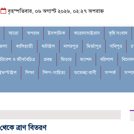
বৃহস্পতিবার, ০৬ অগাস্ট ২০২৬, ০২:২৭ অপরাহ্ন
আরো
অপরাধ
ইসলামিক
করোনাভাইরাস
কৃষি সংবাদ
জেলা
কালিহাতী
ঘাটাইল
নাগরপুর
মির্জাপুর
সখিপুর
ঢ
রিবেশ ও জীববৈচিত্র
প্রবন্ধ
ফিচার
ফ্যাশন
বরিশাল
বিনোদ
ইফস্টাইল
শিক্ষা
শিল্প-সাহিত্য
শুভেচ্ছা বাণী
সম্পর্ক
সম্প
 থেকে ত্রাণ বিতরণ