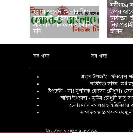
নবীগঞ্জে 
ইমাম জাবেদ মোল্লার মিথ্যা
উপর জাবে
বানোয়াট প্রতিবাদের
নির্যাতন:
প্রতিবাদ জানালেন সাংবাদিক
নিরাপত্তা
মনি
জীবন
সব খবর
সব খবর
প্রধান উপদেষ্টা -পীরজাদা শ
অতিরিক্ত সচিব, অর্থ মন্
উপদেষ্টা - ডাঃ মুশফিক হোসেন চৌধুরী। জেলা
আইন উপদেষ্টা - মুনিম চৌধুরী বাবু স
চেয়ারম্যান -আলহাজ্ব ইঞ্জিনিয়ার
সম্পাদক ও প্রকাশক-ফরজুন 
© সর্বস্বত্ব স্বত্বাধিকার সংরক্ষিত
এই