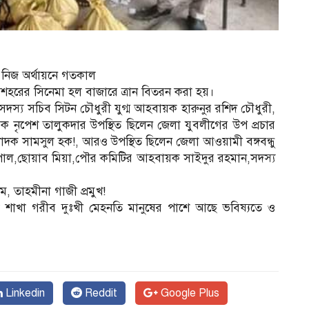
র নিজ অর্থায়নে গতকাল
শহরের সিনেমা হল বাজারে ত্রান বিতরন করা হয়।
স্য সচিব সিটন চৌধুরী যুগ্ম আহবায়ক হারুনুর রশিদ চৌধুরী,
 নৃপেশ তালুকদার উপস্থিত ছিলেন জেলা যুবলীগের উপ প্রচার
দক সামসুল হক!, আরও উপস্থিত ছিলেন জেলা আওয়ামী বঙ্গবন্ধু
ভ পাল,ছোয়াব মিয়া,পৌর কমিটির আহবায়ক সাইদুর রহমান,সদস্য
, তাহমীনা গাজী প্রমুখ!
েলা শাখা গরীব দুঃখী মেহনতি মানুষের পাশে আছে ভবিষ্যতে ও
Linkedin
Reddit
Google Plus