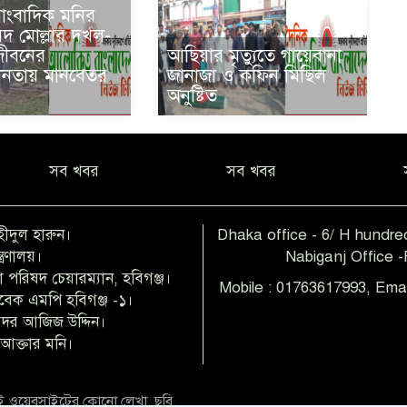
সাংবাদিক মনির
দ মোল্লার দখল-
 জীবনের
আ‌ছিয়ার মৃত‌্যু‌তে গা‌য়েব‌ানা
হীনতায় মানবেতর
জানাজা ও ক‌ফিন মি‌ছিল
অনু‌ষ্টিত
সব খবর
সব খবর
হীদুল হারুন।
Dhaka office - 6/ H hundred
ত্রণালয়।
Nabiganj Office 
 পরিষদ চেয়ারম্যান, হবিগঞ্জ।
Mobile : 01763617993, Ema
াবেক এমপি হবিগঞ্জ -১।
 বদর আজিজ উদ্দিন।
আক্তার মনি।
 ওয়েবসাইটের কোনো লেখা, ছবি,