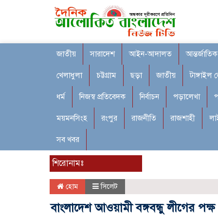
জাতীয়
সারাদেশ
আইন-আদালত
আন্তর্জাতিক
খেলাধুলা
চট্টগ্রাম
ছড়া
জাতীয়
টাঙ্গাইল 
ধর্ম
নিজস্ব প্রতিবেদক
নির্বাচন
পড়ালেখা
প
ময়মনসিংহ
রংপুর
রাজনীতি
রাজশাহী
লা
সব খবর
শিরোনামঃ
হোম
সিলেট
বাংলাদেশ আওয়ামী বঙ্গবন্ধু লীগের পক্ষ