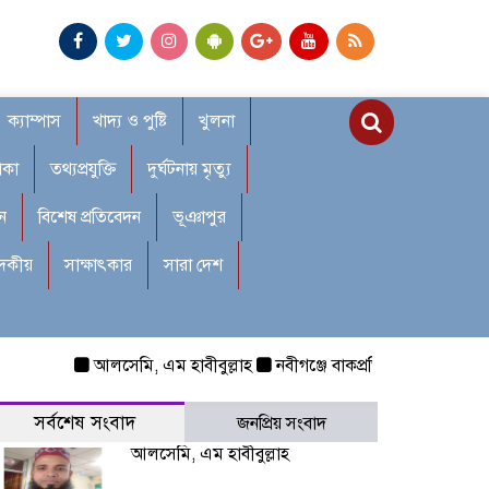
ক্যাম্পাস
খাদ্য ও পুষ্টি
খুলনা
াকা
তথ্যপ্রযুক্তি
দুর্ঘটনায় মৃত্যু
ন
বিশেষ প্রতিবেদন
ভূঞাপুর
াদকীয়
সাক্ষাৎকার
সারা দেশ
আলসেমি, এম হাবীবুল্লাহ
নবীগঞ্জে বাকপ্রতিবন্ধী শিশুকে ধর্ষণ: র
সর্বশেষ সংবাদ
জনপ্রিয় সংবাদ
আলসেমি, এম হাবীবুল্লাহ