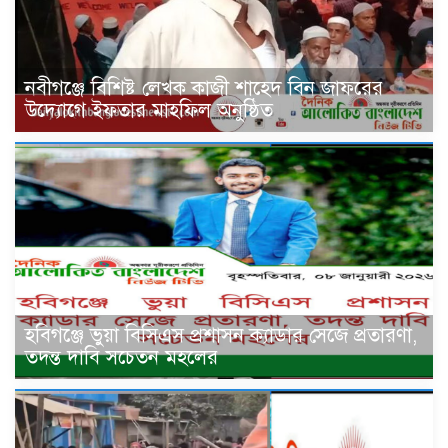
নবীগঞ্জে বিশিষ্ট লেখক কাজী শাহেদ বিন জাফরের
উদ্যোগে ইফতার মাহফিল অনুষ্ঠিত
হবিগঞ্জে ভুয়া বিসিএস প্রশাসন ক্যাডার সেজে প্রতারণা,
তদন্ত দাবি সচেতন মহলের