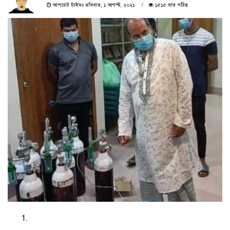
আপডেট টাইমঃ রবিবার, ১ আগস্ট, ২০২১
১৫১৫ বার পঠিত