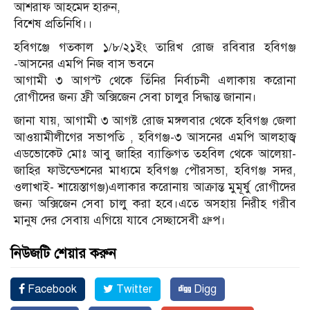
আশরাফ আহমেদ হারুন,
বিশেষ প্রতিনিধি।।
হবিগঞ্জে গতকাল ১/৮/২১ইং তারিখ রোজ রবিবার হবিগঞ্জ
-আসনের এমপি নিজ বাস ভবনে
আগামী ৩ আগস্ট থেকে তিঁনির নির্বাচনী এলাকায় করোনা
রোগীদের জন্য ফ্রী অক্সিজেন সেবা চালুর সিদ্ধান্ত জানান।
জানা যায়, আগামী ৩ আগষ্ট রোজ মঙ্গলবার থেকে হবিগঞ্জ জেলা
আওয়ামীলীগের সভাপতি , হবিগঞ্জ-৩ আসনের এমপি আলহাজ্ব
এডভোকেট মোঃ আবু জাহির ব্যাক্তিগত তহবিল থেকে আলেয়া-
জাহির ফাউন্ডেশনের মাধ্যমে হবিগঞ্জ পৌরসভা, হবিগঞ্জ সদর,
ওলাখাই- শায়েস্তাগঞ্জ)এলাকার করোনায় আক্রান্ত মুমূর্ষু রোগীদের
জন্য অক্সিজেন সেবা চালু করা হবে।এতে অসহায় নিরীহ গরীব
মানুষ দের সেবায় এগিয়ে যাবে সেচ্ছাসেবী গ্রুপ।
নিউজটি শেয়ার করুন
Facebook
Twitter
Digg