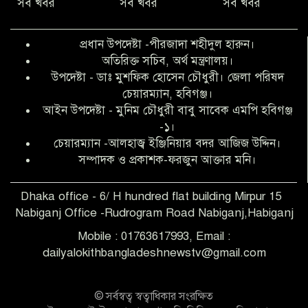
সব খবর
সব খবর
সব খবর
অনিয়ম ও জালিয়াতির আশ্রয় নিয়ে মেয়েকে
বৃত্তি পরীক্ষার সুযোগ করে দিলেন প্রধান শিক্ষক
প্রধান উপদেষ্টা -পীরজাদা শহীদুল হারুন।
ফারুক মাস্টার
অতিরিক্ত সচিব, অর্থ মন্ত্রণালয়।
উপদেষ্টা - ডাঃ মুশফিক হোসেন চৌধুরী। জেলা পরিষদ
আব্দুল হক তালুকদার ফাউন্ডেশন মানবতার
চেয়ারম্যান, হবিগঞ্জ।
শিকড় ছুঁই ছুঁই,ফরজুন আক্তার মনি
আইন উপদেষ্টা - মুনিম চৌধুরী বাবু সাবেক এমপি হবিগঞ্জ
-১।
চেয়ারম্যান -আলহাজ্ব ইঞ্জিনিয়ার বদর আজিজ উদ্দিন।
সিলেট রেঞ্জের শ্রেষ্ঠ ওসি নির্বাচিত হলেন
সম্পাদক ও প্রকাশক-ফরজুন আক্তার মনি।
নবীগঞ্জ থানার ওসি মোনায়েম
Dhaka office - 6/ H hundred flat building Mirpur 15
Nabiganj Office -Rudrogram Road Nabiganj,Habiganj
‎নবীগঞ্জে এক সাজাপ্রাপ্ত পলাতক আসামি
গ্রেপ্তার
Mobile : 01763617993, Email :
dailyalokithbangladeshnewstv@gmail.com
নবীগঞ্জ থানা পুলিশের তাৎক্ষণিক অভিযানে
শিশু ধর্ষণের অভিযোগে অভিযুক্ত গ্রেফতার ১
© সর্বস্বত্ব স্বত্বাধিকার সংরক্ষিত