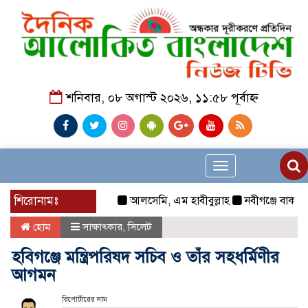
শনিবার, ০৮ অগাস্ট ২০২৬, ১১:৫৮ পূর্বাহ্ন
Toggle
navigation
শিরোনামঃ
আলসেমি, এম হাবীবুল্লাহ
নবীগঞ্জে বাকপ্রতিবন্
হোম
সাক্ষাৎকার
,
সিলেট
হবিগঞ্জে মন্ত্রিপরিষদ সচিব ও তাঁর সহধর্মিণীর
আগমন
রিপোর্টারের নাম