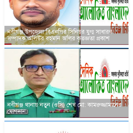
নবীগঞ্জ উপজেলা বিএনপির সিনিয়র যুগ্ম সাধারণ
সম্পাদক অলিউর রহমান অলির কৃতজ্ঞতা প্রকাশ
নবীগঞ্জ থানায় নতুন (ওসি) শেখ মো: কামরুজ্জামানের
যোগদান