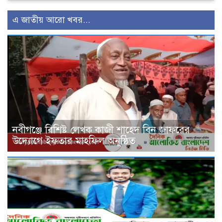
এ জাতীয় আরো খবর...
নবীগঞ্জে বিশিষ্ট লেখক কাজী শাহেদ বিন জাফরের
উদ্যোগে ইফতার মাহফিল অনুষ্ঠিত