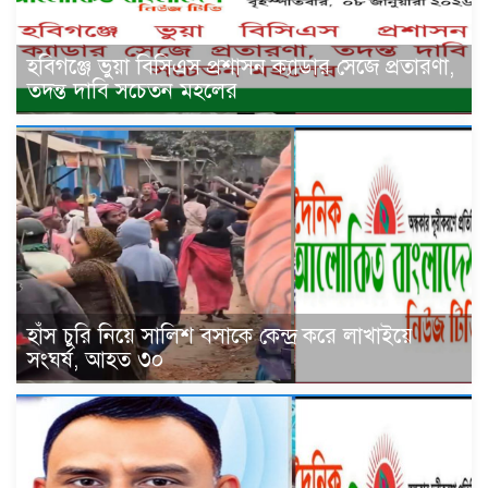
হবিগঞ্জে ভুয়া বিসিএস প্রশাসন ক্যাডার সেজে প্রতারণা,
তদন্ত দাবি সচেতন মহলের
হাঁস চুরি নিয়ে সালিশ বসাকে কেন্দ্র করে লাখাইয়ে
সংঘর্ষ, আহত ৩০