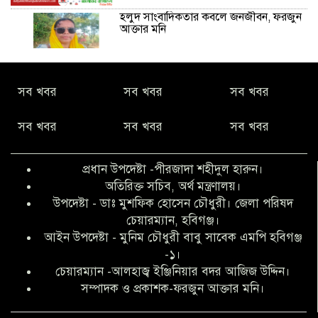
হলুদ সাংবাদিকতার কবলে জনজীবন, ফরজুন
আক্তার মনি
নীরবে সমাজ বদলের স্বপ্ন বুনছেন সিমি
সব খবর
সব খবর
সব খবর
কিবরিয়া
সব খবর
সব খবর
সব খবর
অনিয়ম ও জালিয়াতির আশ্রয় নিয়ে মেয়েকে
বৃত্তি পরীক্ষার সুযোগ করে দিলেন প্রধান শিক্ষক
প্রধান উপদেষ্টা -পীরজাদা শহীদুল হারুন।
ফারুক মাস্টার
অতিরিক্ত সচিব, অর্থ মন্ত্রণালয়।
উপদেষ্টা - ডাঃ মুশফিক হোসেন চৌধুরী। জেলা পরিষদ
আব্দুল হক তালুকদার ফাউন্ডেশন মানবতার
চেয়ারম্যান, হবিগঞ্জ।
শিকড় ছুঁই ছুঁই,ফরজুন আক্তার মনি
আইন উপদেষ্টা - মুনিম চৌধুরী বাবু সাবেক এমপি হবিগঞ্জ
-১।
চেয়ারম্যান -আলহাজ্ব ইঞ্জিনিয়ার বদর আজিজ উদ্দিন।
সিলেট রেঞ্জের শ্রেষ্ঠ ওসি নির্বাচিত হলেন
সম্পাদক ও প্রকাশক-ফরজুন আক্তার মনি।
নবীগঞ্জ থানার ওসি মোনায়েম