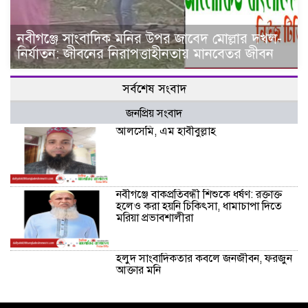
নবীগঞ্জে সাংবাদিক মনির উপর জাবেদ মোল্লার দখল-
নির্যাতন: জীবনের নিরাপত্তাহীনতায় মানবেতর জীবন
সর্বশেষ সংবাদ
জনপ্রিয় সংবাদ
আলসেমি, এম হাবীবুল্লাহ
নবীগঞ্জে বাকপ্রতিবন্ধী শিশুকে ধর্ষণ: রক্তাক্ত
হলেও করা হয়নি চিকিৎসা, ধামাচাপা দিতে
মরিয়া প্রভাবশালীরা
হলুদ সাংবাদিকতার কবলে জনজীবন, ফরজুন
আক্তার মনি