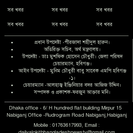
নীরবে সমাজ বদলের স্বপ্ন বুনছেন সিমি
সব খবর
সব খবর
সব খবর
কিবরিয়া
সব খবর
সব খবর
সব খবর
অনিয়ম ও জালিয়াতির আশ্রয় নিয়ে মেয়েকে
বৃত্তি পরীক্ষার সুযোগ করে দিলেন প্রধান শিক্ষক
প্রধান উপদেষ্টা -পীরজাদা শহীদুল হারুন।
ফারুক মাস্টার
অতিরিক্ত সচিব, অর্থ মন্ত্রণালয়।
উপদেষ্টা - ডাঃ মুশফিক হোসেন চৌধুরী। জেলা পরিষদ
আব্দুল হক তালুকদার ফাউন্ডেশন মানবতার
চেয়ারম্যান, হবিগঞ্জ।
শিকড় ছুঁই ছুঁই,ফরজুন আক্তার মনি
আইন উপদেষ্টা - মুনিম চৌধুরী বাবু সাবেক এমপি হবিগঞ্জ
-১।
চেয়ারম্যান -আলহাজ্ব ইঞ্জিনিয়ার বদর আজিজ উদ্দিন।
সিলেট রেঞ্জের শ্রেষ্ঠ ওসি নির্বাচিত হলেন
সম্পাদক ও প্রকাশক-ফরজুন আক্তার মনি।
নবীগঞ্জ থানার ওসি মোনায়েম
Dhaka office - 6/ H hundred flat building Mirpur 15
Nabiganj Office -Rudrogram Road Nabiganj,Habiganj
‎নবীগঞ্জে এক সাজাপ্রাপ্ত পলাতক আসামি
গ্রেপ্তার
Mobile : 01763617993, Email :
dailyalokithbangladeshnewstv@gmail.com