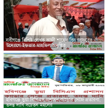
নবীগঞ্জে বিশিষ্ট লেখক কাজী শাহেদ বিন জাফরের
উদ্যোগে ইফতার মাহফিল অনুষ্ঠিত
হবিগঞ্জে ভুয়া বিসিএস প্রশাসন ক্যাডার সেজে প্রতারণা,
তদন্ত দাবি সচেতন মহলের