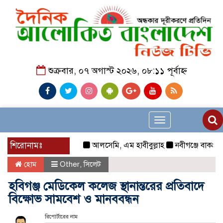
শুক্রবার, ০৭ অগাস্ট ২০২৬, ০৮:১১ পূর্বাহ্ন
Toggle
navigation
শিরোনামঃ
আলসেমি, এম হাবীবুল্লাহ
নবীগঞ্জে বাকপ্রতিবন্
হোম
Other
,
সিলেট
হবিগঞ্জ মেডিকেল কলেজ স্থানান্তরের প্রতিবাদে
বিক্ষোভ সামবেশ ও মানববন্ধন
রিপোর্টারের নাম