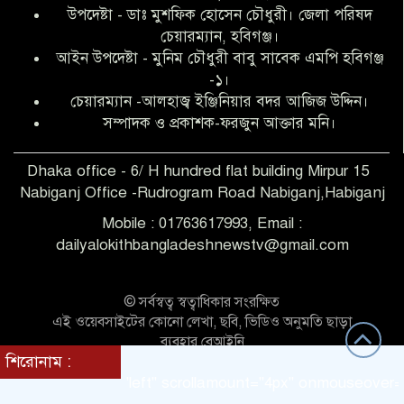
উপদেষ্টা - ডাঃ মুশফিক হোসেন চৌধুরী। জেলা পরিষদ
আব্দুল হক তালুকদার ফাউন্ডেশন মানবতার
চেয়ারম্যান, হবিগঞ্জ।
শিকড় ছুঁই ছুঁই,ফরজুন আক্তার মনি
আইন উপদেষ্টা - মুনিম চৌধুরী বাবু সাবেক এমপি হবিগঞ্জ
-১।
চেয়ারম্যান -আলহাজ্ব ইঞ্জিনিয়ার বদর আজিজ উদ্দিন।
সিলেট রেঞ্জের শ্রেষ্ঠ ওসি নির্বাচিত হলেন
সম্পাদক ও প্রকাশক-ফরজুন আক্তার মনি।
নবীগঞ্জ থানার ওসি মোনায়েম
Dhaka office - 6/ H hundred flat building Mirpur 15
Nabiganj Office -Rudrogram Road Nabiganj,Habiganj
‎নবীগঞ্জে এক সাজাপ্রাপ্ত পলাতক আসামি
গ্রেপ্তার
Mobile : 01763617993, Email :
dailyalokithbangladeshnewstv@gmail.com
নবীগঞ্জ থানা পুলিশের তাৎক্ষণিক অভিযানে
শিশু ধর্ষণের অভিযোগে অভিযুক্ত গ্রেফতার ১
© সর্বস্বত্ব স্বত্বাধিকার সংরক্ষিত
এই ওয়েবসাইটের কোনো লেখা, ছবি, ভিডিও অনুমতি ছাড়া
ব্যবহার বেআইনি
নবীগঞ্জে দুই শিক্ষিকা ছিনতাইয়ের
শিরোনাম :
Theme Customized BY:
Themes Seller
শিকার,ওসির নেতৃত্বে একদল পুলিশের
direction = "left" scrollamount="4px" onmouseover="this
সাঁড়াশি অভিযানে গ্রেফতার ১