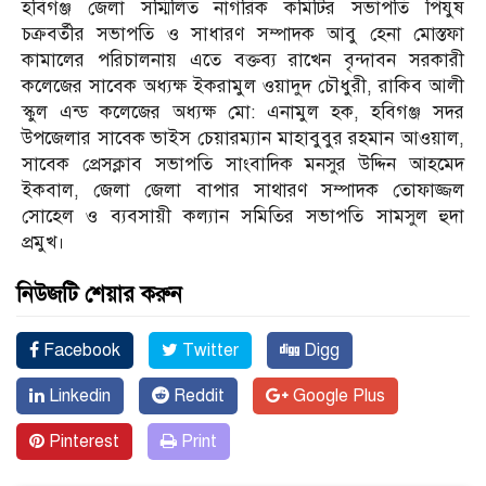
হবিগঞ্জ জেলা সম্মি‌লিত নাগরিক কমিটির সভাপতি পিযুষ
চক্রবর্তীর সভাপতি ও সাধারণ সম্পাদক আবু হেনা মোস্তফা
কামালের পরিচালনায় এতে বক্তব্য রাখেন বৃন্দাবন সরকারী
কলেজের সাবেক অধ্যক্ষ ইকরামুল ওয়াদুদ চৌধুরী, রাকিব আলী
স্কুল এন্ড কলেজের অধ্যক্ষ মো: এনামুল হক, হবিগঞ্জ সদর
উপজেলার সাবেক ভাইস চেয়ারম্যান মাহাবুবুর রহমান আওয়াল,
সা‌বেক প্রেসক্লাব সভাপ‌তি সাংবাদিক মনসুর উদ্দিন আহমেদ
ইকবাল, জেলা জেলা বাপার সাথারণ সম্পাদক তোফাজ্জল
সো‌হেল ও ব‌্যবসায়ী কল‌্যান স‌মি‌তির সভাপ‌তি সামসুল হুদা
প্রমুখ।
নিউজটি শেয়ার করুন
Facebook
Twitter
Digg
Linkedin
Reddit
Google Plus
Pinterest
Print