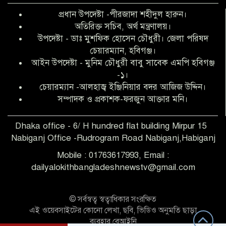
বৃত্তি পরীক্ষার সুযোগ করে দিলেন প্রধান শিক্ষক
প্রধান উপদেষ্টা -পীরজাদা শহীদুল হারুন।
ফারুক মাস্টার
অতিরিক্ত সচিব, অর্থ মন্ত্রণালয়।
উপদেষ্টা - ডাঃ মুশফিক হোসেন চৌধুরী। জেলা পরিষদ
আব্দুল হক তালুকদার ফাউন্ডেশন মানবতার
চেয়ারম্যান, হবিগঞ্জ।
শিকড় ছুঁই ছুঁই,ফরজুন আক্তার মনি
আইন উপদেষ্টা - মুনিম চৌধুরী বাবু সাবেক এমপি হবিগঞ্জ
-১।
চেয়ারম্যান -আলহাজ্ব ইঞ্জিনিয়ার বদর আজিজ উদ্দিন।
সিলেট রেঞ্জের শ্রেষ্ঠ ওসি নির্বাচিত হলেন
সম্পাদক ও প্রকাশক-ফরজুন আক্তার মনি।
নবীগঞ্জ থানার ওসি মোনায়েম
Dhaka office - 6/ H hundred flat building Mirpur 15
Nabiganj Office -Rudrogram Road Nabiganj,Habiganj
‎নবীগঞ্জে এক সাজাপ্রাপ্ত পলাতক আসামি
গ্রেপ্তার
Mobile : 01763617993, Email :
dailyalokithbangladeshnewstv@gmail.com
নবীগঞ্জ থানা পুলিশের তাৎক্ষণিক অভিযানে
শিশু ধর্ষণের অভিযোগে অভিযুক্ত গ্রেফতার ১
© সর্বস্বত্ব স্বত্বাধিকার সংরক্ষিত
এই ওয়েবসাইটের কোনো লেখা, ছবি, ভিডিও অনুমতি ছাড়া
ব্যবহার বেআইনি