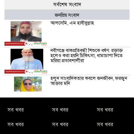
সর্বশেষ সংবাদ
জনপ্রিয় সংবাদ
আলসেমি, এম হাবীবুল্লাহ
নবীগঞ্জে বাকপ্রতিবন্ধী শিশুকে ধর্ষণ: রক্তাক্ত
হলেও করা হয়নি চিকিৎসা, ধামাচাপা দিতে
মরিয়া প্রভাবশালীরা
হলুদ সাংবাদিকতার কবলে জনজীবন, ফরজুন
আক্তার মনি
নীরবে সমাজ বদলের স্বপ্ন বুনছেন সিমি
সব খবর
সব খবর
সব খবর
কিবরিয়া
সব খবর
সব খবর
সব খবর
অনিয়ম ও জালিয়াতির আশ্রয় নিয়ে মেয়েকে