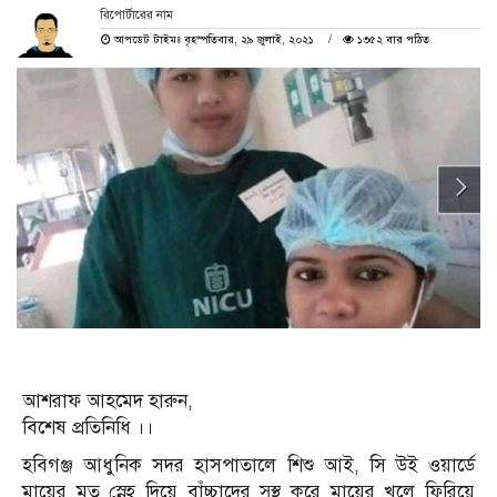
রিপোর্টারের নাম
আপডেট টাইমঃ বৃহস্পতিবার, ২৯ জুলাই, ২০২১
১৩৫২ বার পঠিত
আশরাফ আহমেদ হারুন,
বিশেষ প্রতিনিধি ।।
হবিগঞ্জ আধুনিক সদর হাসপাতালে শিশু আই, সি উই ওয়ার্ডে
মায়ের মত স্নেহ দিয়ে বাঁচ্চাদের সুস্থ করে মায়ের খুলে ফিরিয়ে