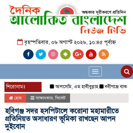
বৃহস্পতিবার, ০৬ অগাস্ট ২০২৬, ১০:৪৫ পূর্বাহ্ন
Toggle
navigation
শিরোনামঃ
আলসেমি, এম হাবীবুল্লাহ
নবীগঞ্জে বাকপ্রতিবন্
হোম
সাক্ষাৎকার
,
সিলেট
হবিগঞ্জ সদর হসপিটালে করোনা মহামারীতে
প্রতিনিয়ত অসাধারণ ভূমিকা রাখছেন আপন
দুইবোন